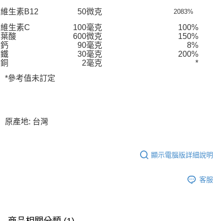
維生素B12
50微克
2083%
維生素C
100毫克
100%
葉酸
600微克
150%
鈣
90毫克
8%
鐵
30毫克
200%
銅
2毫克
*
*參考值未訂定
原產地: 台灣
顯示電腦版詳細說明
客服