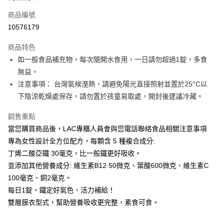
商品編號
街口支付
10576179
悠遊付
商品特色
Google Pay
如一般食品補充物，每次隨開水食用，一日請勿超過1錠，多食
全盈+PAY
無益。
注意事項： 台灣氣候溼熱，請避免陽光直接照射並置於25°C以
大哥付你分期
下陰涼乾燥處保存，請勿置於孩童易取處，開封後建議冷藏。
相關說明
【大哥付你分期使用說明】
銷售重點
AFTEE先享後付
1.本服務由台灣大哥大提供，台灣大哥大用戶可立即使用無須另外申請。
當您購買商品後，LAC專櫃人員會與您電話聯絡食品相關注意事項
2.付款方式選擇「大哥付你分期」，訂單成立後會自動跳轉到大哥付的交易
相關說明
流程，驗證手機門號後，選擇欲分期的期數、繳款截止日，確認付款後即完
專為女性設計全方位配方，每顆含 5 種複合成分:
【關於「AFTEE先享後付」】
成交易。
ATM付款
AFTEE先享後付是「在收到商品之後才付款」的支付方式。 讓您購物簡單
丁烯二酸亞鐵 30毫克，比一般鐵更好吸收。
3.實際核准額度、可分期數及費用金額請依後續交易確認頁面所載為準。
便利好安心！
4.訂單成立30分鐘內，如未前往確認交易或遇審核未通過，訂單將自動取
並添加其他營養成分: 維生素B12 50微克、葉酸600微克、維生素C
１．簡單：不需註冊會員、不需綁卡、不需儲值。
運送方式
消。如遇「轉專審核」未通過狀況，表示未達大哥付你分期系統評分，恕無
２．便利：只要手機號碼，簡訊認證，即可結帳。
100毫克、銅2毫克。
法說明評估內容。
３．安心：先確認商品／服務後，再付款。
付款後全家取貨
每日1錠，鐵定好氣色、活力補給！
【繳款方式說明】
1.分期款項不併入電信帳單，「大哥付你分期」於每月結算日後寄送繳費提
每筆NT$70，滿NT$899(含以上)免運費
雙層膜衣型式，幫助營養吸收更完整，素食可食。
【「AFTEE先享後付」結帳流程】
醒簡訊。
１．於結帳方式選擇「AFTEE先享後付」後，將跳轉至「AFTEE先享後付」
2.透過簡訊連結打開帳單後，可選擇「超商條碼／台灣大直營門市／銀行轉