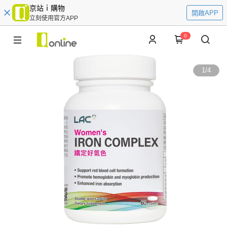
京站ｉ購物
開啟APP
立刻使用官方APP
0
1
/
4