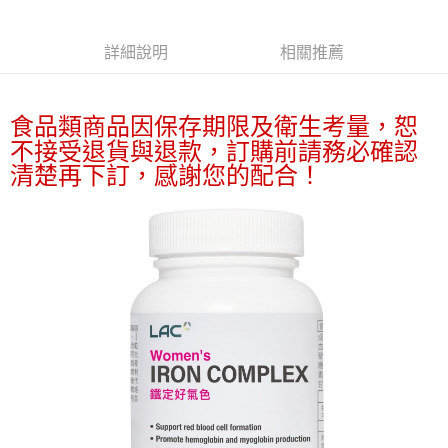
付款後7-11取貨
結帳頁面，進行簡訊認證並確認金額後，即可完成結帳。
帳／街口支付／iPASS MONEY」等通路繳費。
２．訂單成立數日內，您將收到繳費通知簡訊。
每筆NT$70，滿NT$899(含以上)免運費
３．收到繳費通知簡訊後14天內，點擊此簡訊中的連結，可透過四大超商／
【注意事項】
詳細說明
相關推薦
ATM／網路銀行／等多元方式進行付款，方視為交易完成。
宅配
1.本服務係由「台灣大哥大股份有限公司」（以下簡稱本公司）所提供，讓
※ 請注意：結帳手續完成當下不需立刻繳費，但若您需要取消訂單，請聯絡
用戶於交易時，得透過本服務購買商品或服務，並由商店將買賣／分期付款
每筆NT$100，滿NT$1,000(含以上)免運費
購買商品的店家。未經商家同意取消之訂單仍視為有效，需透過AFTEE先享
買賣價金債權讓與本公司後，依約使用本公司帳單繳交帳款。
後付繳納相關費用。
食品類商品因保存期限及衛生考量，恕
2.基於同意付款使用「大哥付你分期」之契約關係目的，商店將以您的個人
京站台北店客服中心(1F星巴克旁) 即日起不提供京站紙袋，取件時
※ 交易是否成功請以「AFTEE先享後付 」之結帳頁面顯示為準，若有關於
資料（包含姓名、電話或地址）提供予台灣大哥大進項蒐集、處理及利用，
不接受退貨與退款，訂購前請務必確認
是否繳費成功／繳費後需取消欲退款等相關疑問，請聯繫「AFTEE先享後付
請自備購物袋，若需購買紙袋可現場詢問
由本公司與您本人進行分期帳單所需資料之確認、核對及更正。
客戶支援中心」
https://netprotections.freshdesk.com/support/home
清楚再下訂，感謝您的配合！
3.完整用戶服務條款，請詳閱以下連結：
https://oppay.tw/userRule
免運費
【注意事項】
１．透過由恩沛科技股份有限公司提供之「AFTEE先享後付」服務完成之交
易，需依本服務之必要範圍內提供個人資料，並將交易相關給付款項請求債
權轉讓予恩沛科技股份有限公司。
２．關於個人資料處理事宜，請瀏覽以下網址：
https://aftee.tw/terms/#terms3
３．未成年的使用者請事先徵得法定代理人或監護人之同意方可使用
「AFTEE先享後付」，若未經同意申辦者引起之損失，本公司不負相關責
任。
４．使用「AFTEE先享後付」時，將依據個別帳號之用戶狀況，依本公司即
時審查核予不同之上限額度；若仍有額度不足之情形，本公司將視審查結果
請求用戶進行身份認證。
５．嚴禁一人註冊多個帳號或使用他人資訊註冊。若發現惡意使用之情形，
恩沛科技股份有限公司將有權停止該用戶之使用額度並採取法律行動。