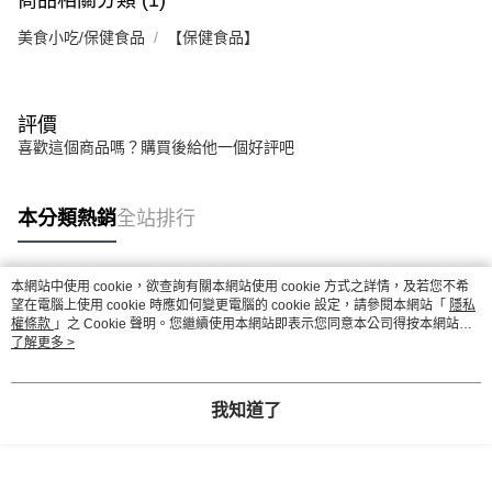
商品相關分類 (1)
美食小吃/保健食品
【保健食品】
評價
喜歡這個商品嗎？購買後給他一個好評吧
本分類熱銷
全站排行
本網站中使用 cookie，欲查詢有關本網站使用 cookie 方式之詳情，及若您不希
熱門標籤
望在電腦上使用 cookie 時應如何變更電腦的 cookie 設定，請參閱本網站「
隱私
權條款
」之 Cookie 聲明。您繼續使用本網站即表示您同意本公司得按本網站使
用條款之 Cookie 聲明使用 cookie。
了解更多 >
我知道了