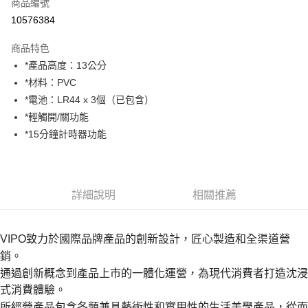
商品編號
街口支付
10576384
悠遊付
商品特色
Google Pay
*產品高度：13公分
全盈+PAY
*材料：PVC
*電池：LR44 x 3個（已包含）
大哥付你分期
*輕觸開/關功能
相關說明
*15分鐘計時器功能
【大哥付你分期使用說明】
AFTEE先享後付
1.本服務由台灣大哥大提供，台灣大哥大用戶可立即使用無須另外申請。
2.付款方式選擇「大哥付你分期」，訂單成立後會自動跳轉到大哥付的交易
相關說明
流程，驗證手機門號後，選擇欲分期的期數、繳款截止日，確認付款後即完
【關於「AFTEE先享後付」】
成交易。
ATM付款
AFTEE先享後付是「在收到商品之後才付款」的支付方式。 讓您購物簡單
詳細說明
相關推薦
3.實際核准額度、可分期數及費用金額請依後續交易確認頁面所載為準。
便利好安心！
4.訂單成立30分鐘內，如未前往確認交易或遇審核未通過，訂單將自動取
１．簡單：不需註冊會員、不需綁卡、不需儲值。
運送方式
消。如遇「轉專審核」未通過狀況，表示未達大哥付你分期系統評分，恕無
２．便利：只要手機號碼，簡訊認證，即可結帳。
法說明評估內容。
VIPO致力於國際品牌產品的創新設計，匠心製造和全渠道營
３．安心：先確認商品／服務後，再付款。
宅配
【繳款方式說明】
銷。
1.分期款項不併入電信帳單，「大哥付你分期」於每月結算日後寄送繳費提
每筆NT$100，滿NT$1,000(含以上)免運費
【「AFTEE先享後付」結帳流程】
通過創新概念到產品上市的一體化運營，為現代消費者打造沈浸
醒簡訊。
１．於結帳方式選擇「AFTEE先享後付」後，將跳轉至「AFTEE先享後付」
2.透過簡訊連結打開帳單後，可選擇「超商條碼／台灣大直營門市／銀行轉
式消費體驗。
結帳頁面，進行簡訊認證並確認金額後，即可完成結帳。
帳／街口支付／iPASS MONEY」等通路繳費。
２．訂單成立數日內，您將收到繳費通知簡訊。
所經營產品包含各類兼具藝術性和實用性的生活美學產品，從而