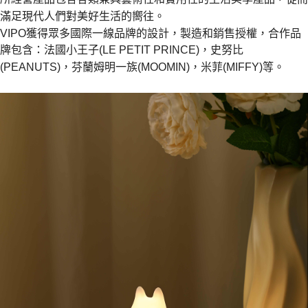
３．收到繳費通知簡訊後14天內，點擊此簡訊中的連結，可透過四大超商／
滿足現代人們對美好生活的嚮往。
【注意事項】
ATM／網路銀行／等多元方式進行付款，方視為交易完成。
1.本服務係由「台灣大哥大股份有限公司」（以下簡稱本公司）所提供，讓
VIPO獲得眾多國際一線品牌的設計，製造和銷售授權，合作品
※ 請注意：結帳手續完成當下不需立刻繳費，但若您需要取消訂單，請聯絡
用戶於交易時，得透過本服務購買商品或服務，並由商店將買賣／分期付款
購買商品的店家。未經商家同意取消之訂單仍視為有效，需透過AFTEE先享
牌包含：法國小王子(LE PETIT PRINCE)，史努比
買賣價金債權讓與本公司後，依約使用本公司帳單繳交帳款。
後付繳納相關費用。
2.基於同意付款使用「大哥付你分期」之契約關係目的，商店將以您的個人
(PEANUTS)，芬蘭姆明一族(MOOMIN)，米菲(MIFFY)等。
※ 交易是否成功請以「AFTEE先享後付 」之結帳頁面顯示為準，若有關於
資料（包含姓名、電話或地址）提供予台灣大哥大進項蒐集、處理及利用，
是否繳費成功／繳費後需取消欲退款等相關疑問，請聯繫「AFTEE先享後付
由本公司與您本人進行分期帳單所需資料之確認、核對及更正。
客戶支援中心」
https://netprotections.freshdesk.com/support/home
3.完整用戶服務條款，請詳閱以下連結：
https://oppay.tw/userRule
【注意事項】
１．透過由恩沛科技股份有限公司提供之「AFTEE先享後付」服務完成之交
易，需依本服務之必要範圍內提供個人資料，並將交易相關給付款項請求債
權轉讓予恩沛科技股份有限公司。
２．關於個人資料處理事宜，請瀏覽以下網址：
https://aftee.tw/terms/#terms3
３．未成年的使用者請事先徵得法定代理人或監護人之同意方可使用
「AFTEE先享後付」，若未經同意申辦者引起之損失，本公司不負相關責
任。
４．使用「AFTEE先享後付」時，將依據個別帳號之用戶狀況，依本公司即
時審查核予不同之上限額度；若仍有額度不足之情形，本公司將視審查結果
請求用戶進行身份認證。
５．嚴禁一人註冊多個帳號或使用他人資訊註冊。若發現惡意使用之情形，
恩沛科技股份有限公司將有權停止該用戶之使用額度並採取法律行動。