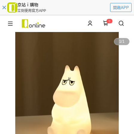
京站ｉ購物
開啟APP
立刻使用官方APP
0
1
/
1