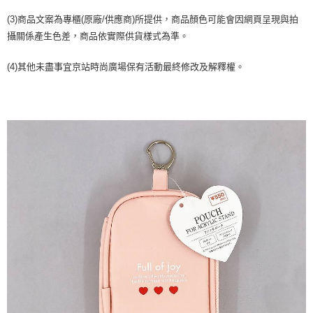
２．訂單成立數日內，您將收到繳費通知簡訊。
每筆NT$70，滿NT$899(含以上)免運費
３．收到繳費通知簡訊後14天內，點擊此簡訊中的連結，可透過四大超商／
(3)商品文案為專櫃(原廠/供應商)所提供，商品顏色可能會因網頁呈現與拍
【注意事項】
ATM／網路銀行／等多元方式進行付款，方視為交易完成。
宅配
攝關係產生色差，商品依實際供貨樣式為準。
1.本服務係由「台灣大哥大股份有限公司」（以下簡稱本公司）所提供，讓
※ 請注意：結帳手續完成當下不需立刻繳費，但若您需要取消訂單，請聯絡
用戶於交易時，得透過本服務購買商品或服務，並由商店將買賣／分期付款
每筆NT$100，滿NT$1,000(含以上)免運費
購買商品的店家。未經商家同意取消之訂單仍視為有效，需透過AFTEE先享
買賣價金債權讓與本公司後，依約使用本公司帳單繳交帳款。
(4)其他未盡事宜京站時尚廣場保有活動最終修改及解釋權。
後付繳納相關費用。
2.基於同意付款使用「大哥付你分期」之契約關係目的，商店將以您的個人
京站台北店客服中心(1F星巴克旁) 即日起不提供京站紙袋，取件時
※ 交易是否成功請以「AFTEE先享後付 」之結帳頁面顯示為準，若有關於
資料（包含姓名、電話或地址）提供予台灣大哥大進項蒐集、處理及利用，
是否繳費成功／繳費後需取消欲退款等相關疑問，請聯繫「AFTEE先享後付
請自備購物袋，若需購買紙袋可現場詢問
由本公司與您本人進行分期帳單所需資料之確認、核對及更正。
客戶支援中心」
https://netprotections.freshdesk.com/support/home
3.完整用戶服務條款，請詳閱以下連結：
https://oppay.tw/userRule
免運費
【注意事項】
１．透過由恩沛科技股份有限公司提供之「AFTEE先享後付」服務完成之交
易，需依本服務之必要範圍內提供個人資料，並將交易相關給付款項請求債
權轉讓予恩沛科技股份有限公司。
２．關於個人資料處理事宜，請瀏覽以下網址：
https://aftee.tw/terms/#terms3
３．未成年的使用者請事先徵得法定代理人或監護人之同意方可使用
「AFTEE先享後付」，若未經同意申辦者引起之損失，本公司不負相關責
任。
４．使用「AFTEE先享後付」時，將依據個別帳號之用戶狀況，依本公司即
時審查核予不同之上限額度；若仍有額度不足之情形，本公司將視審查結果
請求用戶進行身份認證。
５．嚴禁一人註冊多個帳號或使用他人資訊註冊。若發現惡意使用之情形，
恩沛科技股份有限公司將有權停止該用戶之使用額度並採取法律行動。