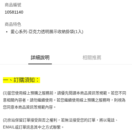
商品編號
街口支付
10581140
悠遊付
商品特色
Google Pay
愛心系列-亞克力透明展示收納掛袋(1入)
全盈+PAY
大哥付你分期
相關說明
詳細說明
相關推薦
【大哥付你分期使用說明】
AFTEE先享後付
1.本服務由台灣大哥大提供，台灣大哥大用戶可立即使用無須另外申請。
2.付款方式選擇「大哥付你分期」，訂單成立後會自動跳轉到大哥付的交易
相關說明
流程，驗證手機門號後，選擇欲分期的期數、繳款截止日，確認付款後即完
一、訂購須知：
【關於「AFTEE先享後付」】
成交易。
ATM付款
AFTEE先享後付是「在收到商品之後才付款」的支付方式。 讓您購物簡單
3.實際核准額度、可分期數及費用金額請依後續交易確認頁面所載為準。
便利好安心！
(1)當您使用線上預購之服務前，請優先閱讀本商品資訊等規範。若您不同
4.訂單成立30分鐘內，如未前往確認交易或遇審核未通過，訂單將自動取
１．簡單：不需註冊會員、不需綁卡、不需儲值。
運送方式
消。如遇「轉專審核」未通過狀況，表示未達大哥付你分期系統評分，恕無
意相關內容者，請勿繼續使用。若您繼續使用線上預購之服務時，則視為
２．便利：只要手機號碼，簡訊認證，即可結帳。
法說明評估內容。
您同意本商品資訊等規範內容。
３．安心：先確認商品／服務後，再付款。
付款後全家取貨
【繳款方式說明】
1.分期款項不併入電信帳單，「大哥付你分期」於每月結算日後寄送繳費提
每筆NT$70，滿NT$899(含以上)免運費
【「AFTEE先享後付」結帳流程】
(2)京站保留訂單接受與否之權利，若無法接受您的訂單，將以電話、
醒簡訊。
１．於結帳方式選擇「AFTEE先享後付」後，將跳轉至「AFTEE先享後付」
2.透過簡訊連結打開帳單後，可選擇「超商條碼／台灣大直營門市／銀行轉
EMAIL或訂單訊息其中之方式聯繫。
付款後7-11取貨
結帳頁面，進行簡訊認證並確認金額後，即可完成結帳。
帳／街口支付／iPASS MONEY」等通路繳費。