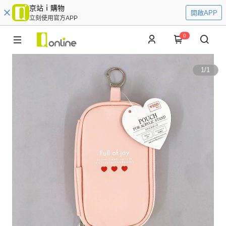
京站ｉ購物
開啟APP
立刻使用官方APP
0
1
/
1