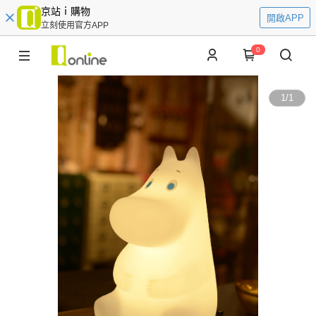
京站ｉ購物
開啟APP
立刻使用官方APP
0
1
/
1