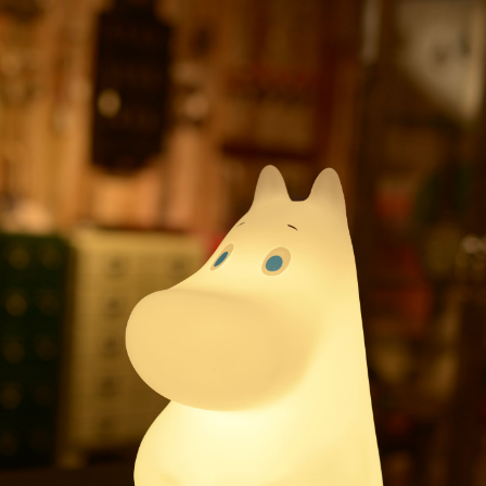
結帳頁面，進行簡訊認證並確認金額後，即可完成結帳。
帳／街口支付／iPASS MONEY」等通路繳費。
２．訂單成立數日內，您將收到繳費通知簡訊。
３．收到繳費通知簡訊後14天內，點擊此簡訊中的連結，可透過四大超商／
【注意事項】
ATM／網路銀行／等多元方式進行付款，方視為交易完成。
1.本服務係由「台灣大哥大股份有限公司」（以下簡稱本公司）所提供，讓
※ 請注意：結帳手續完成當下不需立刻繳費，但若您需要取消訂單，請聯絡
用戶於交易時，得透過本服務購買商品或服務，並由商店將買賣／分期付款
購買商品的店家。未經商家同意取消之訂單仍視為有效，需透過AFTEE先享
買賣價金債權讓與本公司後，依約使用本公司帳單繳交帳款。
後付繳納相關費用。
2.基於同意付款使用「大哥付你分期」之契約關係目的，商店將以您的個人
※ 交易是否成功請以「AFTEE先享後付 」之結帳頁面顯示為準，若有關於
資料（包含姓名、電話或地址）提供予台灣大哥大進項蒐集、處理及利用，
是否繳費成功／繳費後需取消欲退款等相關疑問，請聯繫「AFTEE先享後付
由本公司與您本人進行分期帳單所需資料之確認、核對及更正。
客戶支援中心」
https://netprotections.freshdesk.com/support/home
3.完整用戶服務條款，請詳閱以下連結：
https://oppay.tw/userRule
【注意事項】
１．透過由恩沛科技股份有限公司提供之「AFTEE先享後付」服務完成之交
易，需依本服務之必要範圍內提供個人資料，並將交易相關給付款項請求債
權轉讓予恩沛科技股份有限公司。
２．關於個人資料處理事宜，請瀏覽以下網址：
https://aftee.tw/terms/#terms3
３．未成年的使用者請事先徵得法定代理人或監護人之同意方可使用
「AFTEE先享後付」，若未經同意申辦者引起之損失，本公司不負相關責
任。
４．使用「AFTEE先享後付」時，將依據個別帳號之用戶狀況，依本公司即
時審查核予不同之上限額度；若仍有額度不足之情形，本公司將視審查結果
請求用戶進行身份認證。
５．嚴禁一人註冊多個帳號或使用他人資訊註冊。若發現惡意使用之情形，
恩沛科技股份有限公司將有權停止該用戶之使用額度並採取法律行動。