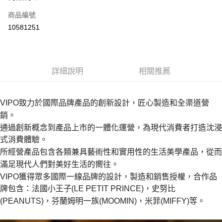
商品編號
街口支付
10581251
悠遊付
Google Pay
全盈+PAY
詳細說明
相關推薦
大哥付你分期
相關說明
VIPO致力於國際品牌產品的創新設計，匠心製造和全渠道營
【大哥付你分期使用說明】
銷。
AFTEE先享後付
1.本服務由台灣大哥大提供，台灣大哥大用戶可立即使用無須另外申請。
通過創新概念到產品上市的一體化運營，為現代消費者打造沈浸
2.付款方式選擇「大哥付你分期」，訂單成立後會自動跳轉到大哥付的交易
相關說明
流程，驗證手機門號後，選擇欲分期的期數、繳款截止日，確認付款後即完
式消費體驗。
【關於「AFTEE先享後付」】
成交易。
ATM付款
所經營產品包含各類兼具藝術性和實用性的生活美學產品，從而
AFTEE先享後付是「在收到商品之後才付款」的支付方式。 讓您購物簡單
3.實際核准額度、可分期數及費用金額請依後續交易確認頁面所載為準。
便利好安心！
滿足現代人們對美好生活的嚮往。
4.訂單成立30分鐘內，如未前往確認交易或遇審核未通過，訂單將自動取
１．簡單：不需註冊會員、不需綁卡、不需儲值。
運送方式
消。如遇「轉專審核」未通過狀況，表示未達大哥付你分期系統評分，恕無
VIPO獲得眾多國際一線品牌的設計，製造和銷售授權，合作品
２．便利：只要手機號碼，簡訊認證，即可結帳。
法說明評估內容。
３．安心：先確認商品／服務後，再付款。
牌包含：法國小王子(LE PETIT PRINCE)，史努比
宅配
【繳款方式說明】
(PEANUTS)，芬蘭姆明一族(MOOMIN)，米菲(MIFFY)等。
1.分期款項不併入電信帳單，「大哥付你分期」於每月結算日後寄送繳費提
每筆NT$100，滿NT$1,000(含以上)免運費
【「AFTEE先享後付」結帳流程】
醒簡訊。
１．於結帳方式選擇「AFTEE先享後付」後，將跳轉至「AFTEE先享後付」
2.透過簡訊連結打開帳單後，可選擇「超商條碼／台灣大直營門市／銀行轉