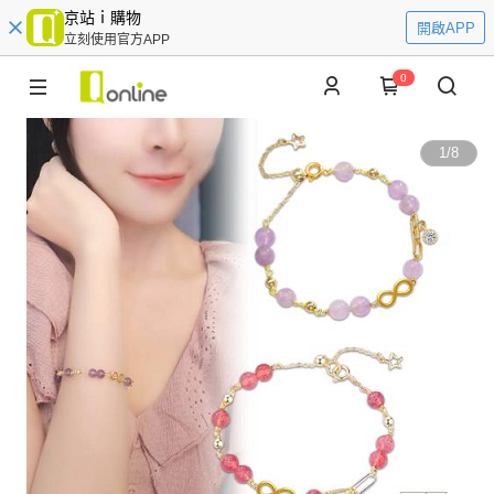
京站ｉ購物
開啟APP
立刻使用官方APP
0
1
/
8