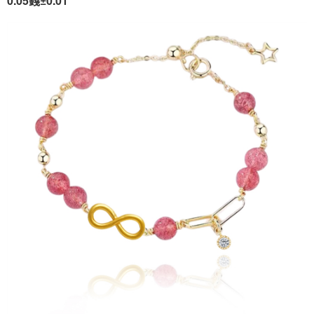
【關於「AFTEE先享後付」】
成交易。
ATM付款
AFTEE先享後付是「在收到商品之後才付款」的支付方式。 讓您購物簡單
3.實際核准額度、可分期數及費用金額請依後續交易確認頁面所載為準。
便利好安心！
4.訂單成立30分鐘內，如未前往確認交易或遇審核未通過，訂單將自動取
１．簡單：不需註冊會員、不需綁卡、不需儲值。
運送方式
消。如遇「轉專審核」未通過狀況，表示未達大哥付你分期系統評分，恕無
２．便利：只要手機號碼，簡訊認證，即可結帳。
法說明評估內容。
３．安心：先確認商品／服務後，再付款。
免運優惠
【繳款方式說明】
1.分期款項不併入電信帳單，「大哥付你分期」於每月結算日後寄送繳費提
免運費
【「AFTEE先享後付」結帳流程】
醒簡訊。
１．於結帳方式選擇「AFTEE先享後付」後，將跳轉至「AFTEE先享後付」
2.透過簡訊連結打開帳單後，可選擇「超商條碼／台灣大直營門市／銀行轉
結帳頁面，進行簡訊認證並確認金額後，即可完成結帳。
帳／街口支付／iPASS MONEY」等通路繳費。
２．訂單成立數日內，您將收到繳費通知簡訊。
３．收到繳費通知簡訊後14天內，點擊此簡訊中的連結，可透過四大超商／
【注意事項】
ATM／網路銀行／等多元方式進行付款，方視為交易完成。
1.本服務係由「台灣大哥大股份有限公司」（以下簡稱本公司）所提供，讓
※ 請注意：結帳手續完成當下不需立刻繳費，但若您需要取消訂單，請聯絡
用戶於交易時，得透過本服務購買商品或服務，並由商店將買賣／分期付款
購買商品的店家。未經商家同意取消之訂單仍視為有效，需透過AFTEE先享
買賣價金債權讓與本公司後，依約使用本公司帳單繳交帳款。
後付繳納相關費用。
2.基於同意付款使用「大哥付你分期」之契約關係目的，商店將以您的個人
※ 交易是否成功請以「AFTEE先享後付 」之結帳頁面顯示為準，若有關於
資料（包含姓名、電話或地址）提供予台灣大哥大進項蒐集、處理及利用，
是否繳費成功／繳費後需取消欲退款等相關疑問，請聯繫「AFTEE先享後付
由本公司與您本人進行分期帳單所需資料之確認、核對及更正。
客戶支援中心」
https://netprotections.freshdesk.com/support/home
3.完整用戶服務條款，請詳閱以下連結：
https://oppay.tw/userRule
【注意事項】
１．透過由恩沛科技股份有限公司提供之「AFTEE先享後付」服務完成之交
易，需依本服務之必要範圍內提供個人資料，並將交易相關給付款項請求債
權轉讓予恩沛科技股份有限公司。
２．關於個人資料處理事宜，請瀏覽以下網址：