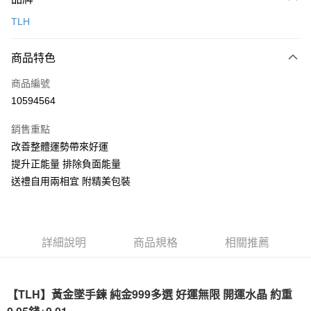
信用卡一次付款
TLH
信用卡分期付款
6 期 0 利率 每期
NT$343
21家銀行
商品特色
合作金庫商業銀行
第一商業銀行
LINE Pay
商品編號
華南商業銀行
彰化商業銀行
10594564
Apple Pay
上海商業儲蓄銀行
台北富邦商業銀行
國泰世華商業銀行
兆豐國際商業銀行
銷售重點
街口支付
臺灣中小企業銀行
台中商業銀行
改善整體運勢帶來好運
匯豐（台灣）商業銀行
華泰商業銀行
悠遊付
提升正能量 排除負面能量
聯邦商業銀行
遠東國際商業銀行
元大商業銀行
永豐商業銀行
送禮自用兩相宜 附精美包裝
Google Pay
玉山商業銀行
星展（台灣）商業銀行
台新國際商業銀行
中國信託商業銀行
全盈+PAY
台灣樂天信用卡公司
大哥付你分期
詳細說明
商品規格
相關推薦
相關說明
【大哥付你分期使用說明】
AFTEE先享後付
1.本服務由台灣大哥大提供，台灣大哥大用戶可立即使用無須另外申請。
【TLH】黃金墜手鍊 純金999多選 好運無限 開運水晶 約重
2.付款方式選擇「大哥付你分期」，訂單成立後會自動跳轉到大哥付的交易
相關說明
流程，驗證手機門號後，選擇欲分期的期數、繳款截止日，確認付款後即完
0.05錢±0.01