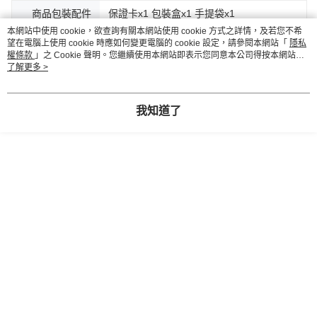
商品包裝配件
保證卡x1 包裝盒x1 手提袋x1
本網站中使用 cookie，欲查詢有關本網站使用 cookie 方式之詳情，及若您不希
望在電腦上使用 cookie 時應如何變更電腦的 cookie 設定，請參閱本網站「
隱私
客服
權條款
」之 Cookie 聲明。您繼續使用本網站即表示您同意本公司得按本網站使
用條款之 Cookie 聲明使用 cookie。
了解更多 >
商品相關分類 (2)
我知道了
飾品/配件
TLH金飾
飾品/配件
【項鍊/手鍊】
評價
喜歡這個商品嗎？購買後給他一個好評吧
本分類熱銷
全站排行