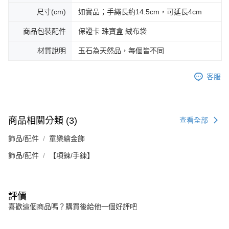
尺寸(cm)
如實品；手繩長約14.5cm，可延長4cm
商品包裝配件
保證卡 珠寶盒 絨布袋
材質說明
玉石為天然品，每個皆不同
客服
商品相關分類 (3)
查看全部
飾品/配件
童樂繪金飾
飾品/配件
【項鍊/手鍊】
評價
喜歡這個商品嗎？購買後給他一個好評吧