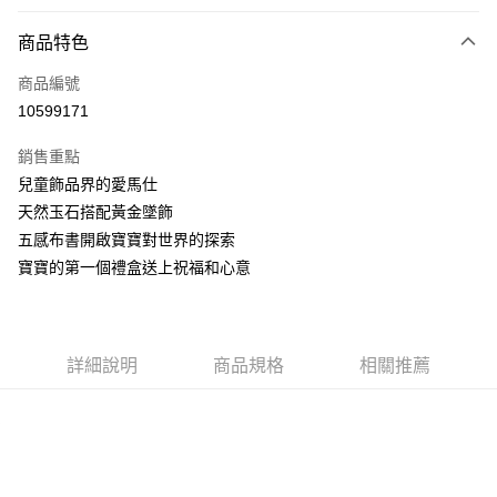
信用卡分期付款
6 期 0 利率 每期
NT$466
21家銀行
商品特色
合作金庫商業銀行
第一商業銀行
LINE Pay
商品編號
華南商業銀行
彰化商業銀行
10599171
Apple Pay
上海商業儲蓄銀行
台北富邦商業銀行
國泰世華商業銀行
兆豐國際商業銀行
銷售重點
街口支付
臺灣中小企業銀行
台中商業銀行
兒童飾品界的愛馬仕
匯豐（台灣）商業銀行
華泰商業銀行
悠遊付
天然玉石搭配黃金墜飾
聯邦商業銀行
遠東國際商業銀行
元大商業銀行
永豐商業銀行
五感布書開啟寶寶對世界的探索
Google Pay
玉山商業銀行
星展（台灣）商業銀行
寶寶的第一個禮盒送上祝福和心意
台新國際商業銀行
中國信託商業銀行
全盈+PAY
台灣樂天信用卡公司
大哥付你分期
相關說明
詳細說明
商品規格
相關推薦
【大哥付你分期使用說明】
AFTEE先享後付
1.本服務由台灣大哥大提供，台灣大哥大用戶可立即使用無須另外申請。
2.付款方式選擇「大哥付你分期」，訂單成立後會自動跳轉到大哥付的交易
相關說明
流程，驗證手機門號後，選擇欲分期的期數、繳款截止日，確認付款後即完
【關於「AFTEE先享後付」】
成交易。
ATM付款
AFTEE先享後付是「在收到商品之後才付款」的支付方式。 讓您購物簡單
3.實際核准額度、可分期數及費用金額請依後續交易確認頁面所載為準。
便利好安心！