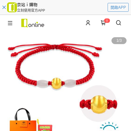
京站ｉ購物
開啟APP
立刻使用官方APP
0
1
/
3