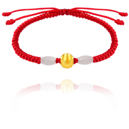
4.訂單成立30分鐘內，如未前往確認交易或遇審核未通過，訂單將自動取
１．簡單：不需註冊會員、不需綁卡、不需儲值。
運送方式
消。如遇「轉專審核」未通過狀況，表示未達大哥付你分期系統評分，恕無
２．便利：只要手機號碼，簡訊認證，即可結帳。
法說明評估內容。
３．安心：先確認商品／服務後，再付款。
免運優惠
【繳款方式說明】
1.分期款項不併入電信帳單，「大哥付你分期」於每月結算日後寄送繳費提
免運費
【「AFTEE先享後付」結帳流程】
醒簡訊。
１．於結帳方式選擇「AFTEE先享後付」後，將跳轉至「AFTEE先享後付」
2.透過簡訊連結打開帳單後，可選擇「超商條碼／台灣大直營門市／銀行轉
結帳頁面，進行簡訊認證並確認金額後，即可完成結帳。
帳／街口支付／iPASS MONEY」等通路繳費。
２．訂單成立數日內，您將收到繳費通知簡訊。
３．收到繳費通知簡訊後14天內，點擊此簡訊中的連結，可透過四大超商／
【注意事項】
ATM／網路銀行／等多元方式進行付款，方視為交易完成。
1.本服務係由「台灣大哥大股份有限公司」（以下簡稱本公司）所提供，讓
※ 請注意：結帳手續完成當下不需立刻繳費，但若您需要取消訂單，請聯絡
用戶於交易時，得透過本服務購買商品或服務，並由商店將買賣／分期付款
購買商品的店家。未經商家同意取消之訂單仍視為有效，需透過AFTEE先享
買賣價金債權讓與本公司後，依約使用本公司帳單繳交帳款。
後付繳納相關費用。
2.基於同意付款使用「大哥付你分期」之契約關係目的，商店將以您的個人
※ 交易是否成功請以「AFTEE先享後付 」之結帳頁面顯示為準，若有關於
資料（包含姓名、電話或地址）提供予台灣大哥大進項蒐集、處理及利用，
是否繳費成功／繳費後需取消欲退款等相關疑問，請聯繫「AFTEE先享後付
由本公司與您本人進行分期帳單所需資料之確認、核對及更正。
客戶支援中心」
https://netprotections.freshdesk.com/support/home
3.完整用戶服務條款，請詳閱以下連結：
https://oppay.tw/userRule
【注意事項】
１．透過由恩沛科技股份有限公司提供之「AFTEE先享後付」服務完成之交
易，需依本服務之必要範圍內提供個人資料，並將交易相關給付款項請求債
權轉讓予恩沛科技股份有限公司。
２．關於個人資料處理事宜，請瀏覽以下網址：
https://aftee.tw/terms/#terms3
３．未成年的使用者請事先徵得法定代理人或監護人之同意方可使用
「AFTEE先享後付」，若未經同意申辦者引起之損失，本公司不負相關責