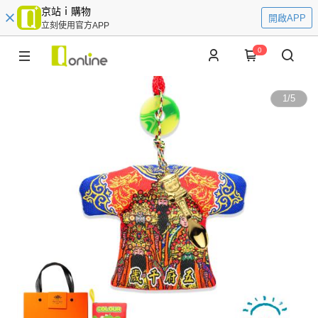
京站ｉ購物
開啟APP
立刻使用官方APP
0
1
/
5