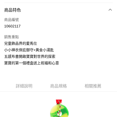
信用卡分期付款
6 期 0 利率 每期
NT$466
21家銀行
商品特色
合作金庫商業銀行
第一商業銀行
LINE Pay
商品編號
華南商業銀行
彰化商業銀行
10602117
Apple Pay
上海商業儲蓄銀行
台北富邦商業銀行
國泰世華商業銀行
兆豐國際商業銀行
銷售重點
街口支付
臺灣中小企業銀行
台中商業銀行
兒童飾品界的愛馬仕
匯豐（台灣）商業銀行
華泰商業銀行
悠遊付
小小神衣保庇御守+黃金小湯匙
聯邦商業銀行
遠東國際商業銀行
元大商業銀行
永豐商業銀行
五感布書開啟寶寶對世界的探索
Google Pay
玉山商業銀行
星展（台灣）商業銀行
寶寶的第一個禮盒送上祝福和心意
台新國際商業銀行
中國信託商業銀行
全盈+PAY
台灣樂天信用卡公司
大哥付你分期
相關說明
詳細說明
商品規格
相關推薦
【大哥付你分期使用說明】
AFTEE先享後付
1.本服務由台灣大哥大提供，台灣大哥大用戶可立即使用無須另外申請。
2.付款方式選擇「大哥付你分期」，訂單成立後會自動跳轉到大哥付的交易
相關說明
流程，驗證手機門號後，選擇欲分期的期數、繳款截止日，確認付款後即完
【關於「AFTEE先享後付」】
成交易。
ATM付款
AFTEE先享後付是「在收到商品之後才付款」的支付方式。 讓您購物簡單
3.實際核准額度、可分期數及費用金額請依後續交易確認頁面所載為準。
便利好安心！