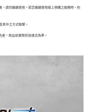
金債權讓與本公司後，依約使用本公司帳單繳交帳款。
繳納相關費用。
00，滿NT$1,000(含以上)免運費
意付款使用「大哥付你分期」之契約關係目的，商店將以您的個人
容者，請勿繼續使用。若您繼續使用線上預購之服務時，則
否成功請以「AFTEE先享後付 」之結帳頁面顯示為準，若有關於
含姓名、電話或地址）提供予台灣大哥大進項蒐集、處理及利
功／繳費後需取消欲退款等相關疑問，請聯繫「AFTEE先享後
客服中心(1F星巴克旁) 即日起不提供京站紙袋，取件時
公司與您本人進行分期帳單所需資料之確認、核對及更正。
援中心」
https://netprotections.freshdesk.com/support/home
物袋，若需購買紙袋可現場詢問
戶服務條款，請詳閱以下連結：
https://oppay.tw/userRule
訊息其中之方式聯繫。
項】
恩沛科技股份有限公司提供之「AFTEE先享後付」服務完成之
依本服務之必要範圍內提供個人資料，並將交易相關給付款項請
生色差，商品依實際供貨樣式為準。
讓予恩沛科技股份有限公司。
個人資料處理事宜，請瀏覽以下網址：
ee.tw/terms/#terms3
年的使用者請事先徵得法定代理人或監護人之同意方可使用
E先享後付」，若未經同意申辦者引起之損失，本公司不負相關責
AFTEE先享後付」時，將依據個別帳號之用戶狀況，依本公司
核予不同之上限額度；若仍有額度不足之情形，本公司將視審查
用戶進行身份認證。
一人註冊多個帳號或使用他人資訊註冊。若發現惡意使用之情
科技股份有限公司將有權停止該用戶之使用額度並採取法律行