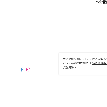
本分類
本網站中使用 cookie，欲查詢有關
設定，請參閱本網站「
隱私權條款
使用 cookie。
了解更多 >