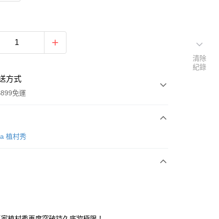
清除
紀錄
送方式
899免運
次付款
ura 植村秀
專家植村秀再度突破持久底妝極限！