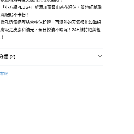
y
「小方瓶PLUS+」新添加頂級山茶花籽油，質地細膩融
保濕服貼不卡粉！
級微孔透氣網膜結合控油粉體，再濕熱的天氣都能如海綿
分期
膚吸走皮脂和油光，全日控油不暗沉！24H維持絕美輕
妝！
你分期使用說明】
享後付
由台灣大哥大提供，台灣大哥大用戶可立即使用無須另外申請。
式選擇「大哥付你分期」，訂單成立後會自動跳轉到大哥付的交易
證手機門號後，選擇欲分期的期數、繳款截止日，確認付款後即
類 (2)
FTEE先享後付」】
。
先享後付是「在收到商品之後才付款」的支付方式。 讓您購物簡單
准額度、可分期數及費用金額請依後續交易確認頁面所載為準。
心！
shu uemura植村秀
立30分鐘內，如未前往確認交易或遇審核未通過，訂單將自動取
：不需註冊會員、不需綁卡、不需儲值。
客服
「轉專審核」未通過狀況，表示未達大哥付你分期系統評分，恕
【臉部彩妝/美容用品】
：只要手機號碼，簡訊認證，即可結帳。
評估內容。
：先確認商品／服務後，再付款。
式說明】
家取貨
項不併入電信帳單，「大哥付你分期」於每月結算日後寄送繳費提
EE先享後付」結帳流程】
0，滿NT$899(含以上)免運費
方式選擇「AFTEE先享後付」後，將跳轉至「AFTEE先享後
訊連結打開帳單後，可選擇「超商條碼／台灣大直營門市／銀行轉
頁面，進行簡訊認證並確認金額後，即可完成結帳。
付／iPASS MONEY」等通路繳費。
1取貨
成立數日內，您將收到繳費通知簡訊。
費通知簡訊後14天內，點擊此簡訊中的連結，可透過四大超商
0，滿NT$899(含以上)免運費
項】
網路銀行／等多元方式進行付款，方視為交易完成。
係由「台灣大哥大股份有限公司」（以下簡稱本公司）所提供，讓
：結帳手續完成當下不需立刻繳費，但若您需要取消訂單，請聯
易時，得透過本服務購買商品或服務，並由商店將買賣／分期付
的店家。未經商家同意取消之訂單仍視為有效，需透過AFTEE