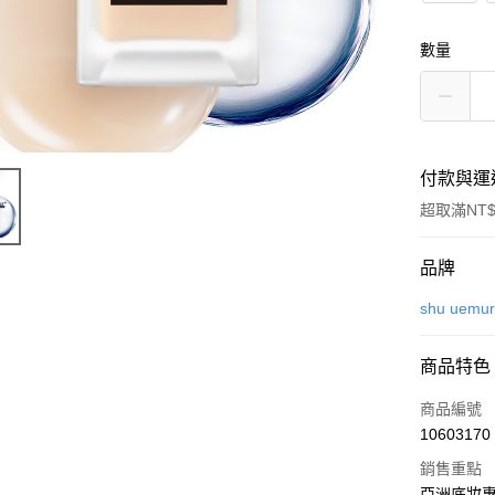
數量
付款與運
超取滿NT$
付款方式
品牌
信用卡一
shu uem
LINE Pay
商品特色
Apple Pay
商品編號
街口支付
10603170
銷售重點
悠遊付
亞洲底妝