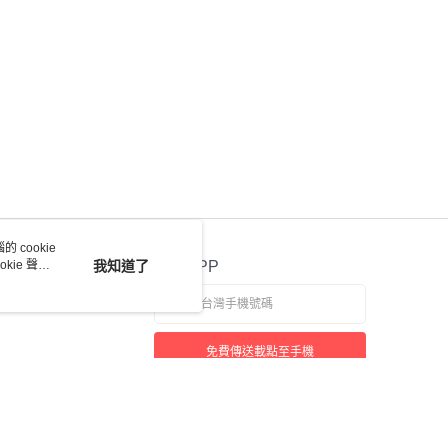
 cookie
kie 聲明
我知道了
官方APP
免費傳送載點至手機
若接到可疑電話，請洽詢165反詐騙專線