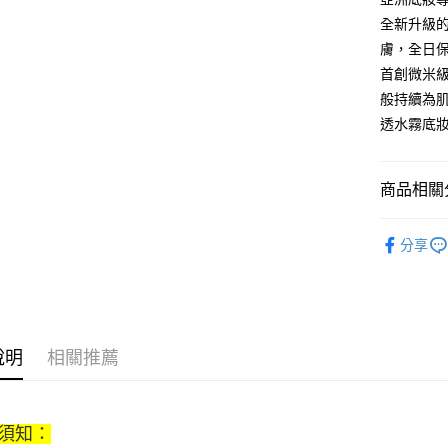
Google Pa
全新升級的
膚，全日
全盈+PAY
首創微米
大哥付你
般持續為肌
相關說明
透水霧底
【大哥付
AFTEE先
1.本服務
2.付款方
相關說明
流程，驗
商品相關分
【關於「A
ATM付款
完成交易
AFTEE
3.實際核
便利好安
美妝保養
4.訂單成
１．簡單
分享
消。如遇
美妝保養
２．便利
運送方式
無法說明
３．安心
【繳款方
付款後全
1.分期款
【「AFT
醒簡訊。
每筆NT$7
１．於結帳
2.透過簡
付」結帳
說明
相關推薦
帳／街口支
付款後7-1
２．訂單
３．收到繳
每筆NT$7
【注意事
／ATM／
1.本服務
※ 請注意
須知：
宅配
用戶於交
絡購買商品