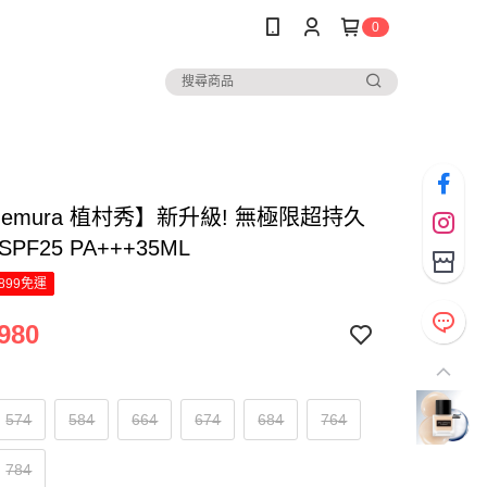
0
 uemura 植村秀】新升級! 無極限超持久
PF25 PA+++35ML
899免運
980
574
584
664
674
684
764
784