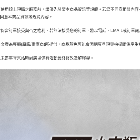
款買賣價
先享後付
每筆NT$1
2.基於同
當您使用線上預購之服務前，請優先閱讀本商品資訊等規範。若您不同意相關內
※ 交易是
資料（包
是否繳費成
京站台北店
您同意本商品資訊等規範內容。
用，由本
付客戶支
請自備購
3.完整用
京站保留訂單接受與否之權利，若無法接受您的訂單，將以電話、EMAIL或訂單
免運費
【注意事
１．透過由
交易，需
商品文案為專櫃(原廠/供應商)所提供，商品顏色可能會因網頁呈現與拍攝關係產
求債權轉
２．關於
其他未盡事宜京站時尚廣場保有活動最終修改及解釋權。
https://aft
３．未成
「AFTE
任。
４．使用「
即時審查
結果請求
５．嚴禁
形，恩沛
動。