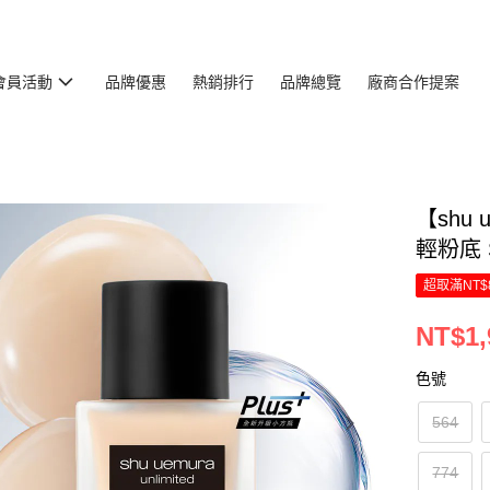
會員活動
品牌優惠
熱銷排行
品牌總覽
廠商合作提案
【shu
輕粉底 S
超取滿NT$
NT$1,
色號
564
774