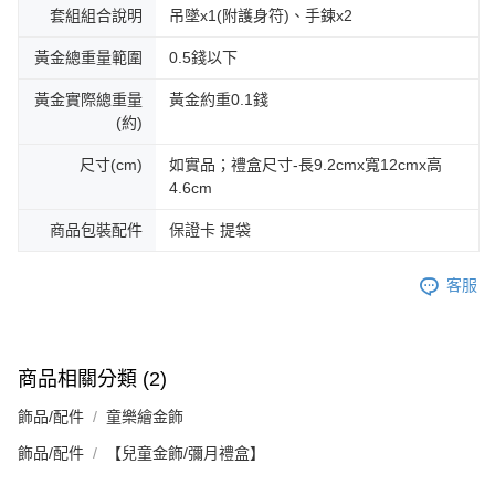
套組組合說明
吊墜x1(附護身符)、手鍊x2
黃金總重量範圍
0.5錢以下
黃金實際總重量
黃金約重0.1錢
(約)
尺寸(cm)
如實品；禮盒尺寸-長9.2cmx寬12cmx高
4.6cm
商品包裝配件
保證卡 提袋
客服
商品相關分類 (2)
飾品/配件
童樂繪金飾
飾品/配件
【兒童金飾/彌月禮盒】