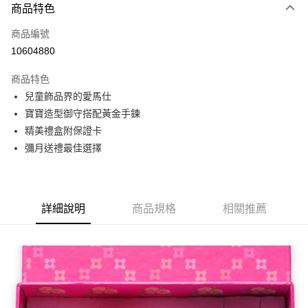
6 期 0 利率 每期
NT$725
21家銀行
商品特色
合作金庫商業銀行
第一商業銀行
LINE Pay
商品編號
華南商業銀行
彰化商業銀行
10604880
Apple Pay
上海商業儲蓄銀行
台北富邦商業銀行
國泰世華商業銀行
兆豐國際商業銀行
商品特色
街口支付
臺灣中小企業銀行
台中商業銀行
兒童飾品界的愛馬仕
匯豐（台灣）商業銀行
華泰商業銀行
悠遊付
寶寶造型御守搭配黃金手鍊
聯邦商業銀行
遠東國際商業銀行
元大商業銀行
永豐商業銀行
精美禮盒附保證卡
Google Pay
玉山商業銀行
星展（台灣）商業銀行
彌月送禮最佳選擇
台新國際商業銀行
中國信託商業銀行
全盈+PAY
台灣樂天信用卡公司
大哥付你分期
相關說明
詳細說明
商品規格
相關推薦
【大哥付你分期使用說明】
AFTEE先享後付
1.本服務由台灣大哥大提供，台灣大哥大用戶可立即使用無須另外申請。
2.付款方式選擇「大哥付你分期」，訂單成立後會自動跳轉到大哥付的交易
相關說明
流程，驗證手機門號後，選擇欲分期的期數、繳款截止日，確認付款後即完
【關於「AFTEE先享後付」】
成交易。
ATM付款
AFTEE先享後付是「在收到商品之後才付款」的支付方式。 讓您購物簡單
3.實際核准額度、可分期數及費用金額請依後續交易確認頁面所載為準。
便利好安心！
4.訂單成立30分鐘內，如未前往確認交易或遇審核未通過，訂單將自動取
１．簡單：不需註冊會員、不需綁卡、不需儲值。
運送方式
消。如遇「轉專審核」未通過狀況，表示未達大哥付你分期系統評分，恕無