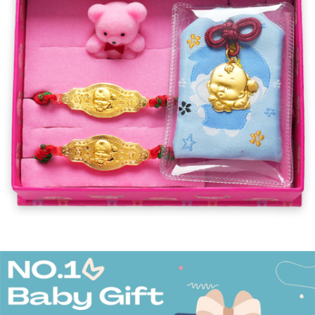
２．便利：只要手機號碼，簡訊認證，即可結帳。
法說明評估內容。
３．安心：先確認商品／服務後，再付款。
免運優惠
【繳款方式說明】
1.分期款項不併入電信帳單，「大哥付你分期」於每月結算日後寄送繳費提
免運費
【「AFTEE先享後付」結帳流程】
醒簡訊。
１．於結帳方式選擇「AFTEE先享後付」後，將跳轉至「AFTEE先享後付」
2.透過簡訊連結打開帳單後，可選擇「超商條碼／台灣大直營門市／銀行轉
結帳頁面，進行簡訊認證並確認金額後，即可完成結帳。
帳／街口支付／iPASS MONEY」等通路繳費。
２．訂單成立數日內，您將收到繳費通知簡訊。
３．收到繳費通知簡訊後14天內，點擊此簡訊中的連結，可透過四大超商／
【注意事項】
ATM／網路銀行／等多元方式進行付款，方視為交易完成。
1.本服務係由「台灣大哥大股份有限公司」（以下簡稱本公司）所提供，讓
※ 請注意：結帳手續完成當下不需立刻繳費，但若您需要取消訂單，請聯絡
用戶於交易時，得透過本服務購買商品或服務，並由商店將買賣／分期付款
購買商品的店家。未經商家同意取消之訂單仍視為有效，需透過AFTEE先享
買賣價金債權讓與本公司後，依約使用本公司帳單繳交帳款。
後付繳納相關費用。
2.基於同意付款使用「大哥付你分期」之契約關係目的，商店將以您的個人
※ 交易是否成功請以「AFTEE先享後付 」之結帳頁面顯示為準，若有關於
資料（包含姓名、電話或地址）提供予台灣大哥大進項蒐集、處理及利用，
是否繳費成功／繳費後需取消欲退款等相關疑問，請聯繫「AFTEE先享後付
由本公司與您本人進行分期帳單所需資料之確認、核對及更正。
客戶支援中心」
https://netprotections.freshdesk.com/support/home
3.完整用戶服務條款，請詳閱以下連結：
https://oppay.tw/userRule
【注意事項】
１．透過由恩沛科技股份有限公司提供之「AFTEE先享後付」服務完成之交
易，需依本服務之必要範圍內提供個人資料，並將交易相關給付款項請求債
權轉讓予恩沛科技股份有限公司。
２．關於個人資料處理事宜，請瀏覽以下網址：
https://aftee.tw/terms/#terms3
３．未成年的使用者請事先徵得法定代理人或監護人之同意方可使用
「AFTEE先享後付」，若未經同意申辦者引起之損失，本公司不負相關責
任。