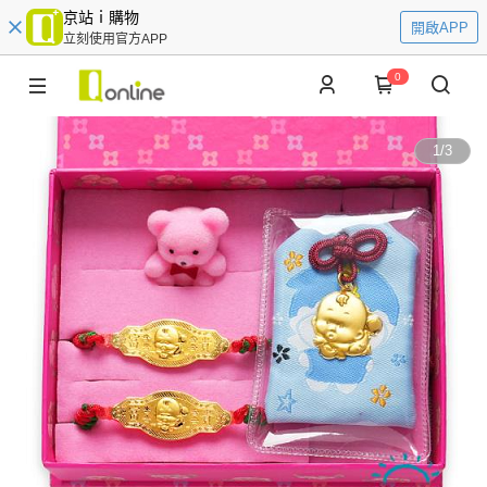
京站ｉ購物
開啟APP
立刻使用官方APP
0
1
/
3