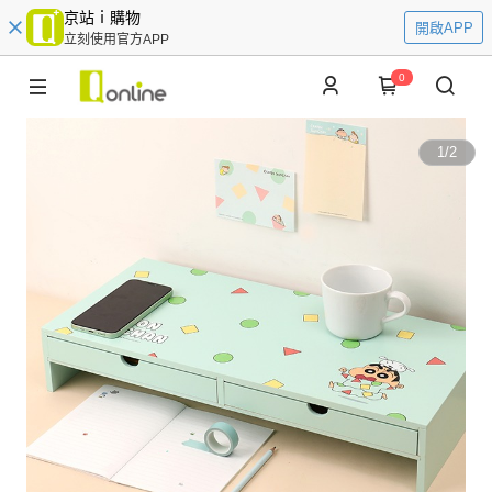
京站ｉ購物
開啟APP
立刻使用官方APP
0
1
/
2