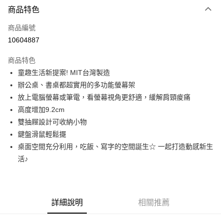
商品特色
Apple Pay
商品編號
街口支付
10604887
悠遊付
商品特色
Google Pay
童趣生活新提案! MIT台灣製造
全盈+PAY
辦公桌、書桌都超實用的多功能螢幕架
放上電腦螢幕或筆電，看螢幕視角更舒適，緩解肩頸痠痛
大哥付你分期
高度增加9.2cm
相關說明
雙抽屜設計可收納小物
【大哥付你分期使用說明】
AFTEE先享後付
1.本服務由台灣大哥大提供，台灣大哥大用戶可立即使用無須另外申請。
鍵盤滑鼠輕鬆擺
2.付款方式選擇「大哥付你分期」，訂單成立後會自動跳轉到大哥付的交易
相關說明
桌面空間充分利用，吃飯、寫字的空間誕生☆ 一起打造動感新生
流程，驗證手機門號後，選擇欲分期的期數、繳款截止日，確認付款後即完
【關於「AFTEE先享後付」】
活♪
成交易。
ATM付款
AFTEE先享後付是「在收到商品之後才付款」的支付方式。 讓您購物簡單
3.實際核准額度、可分期數及費用金額請依後續交易確認頁面所載為準。
便利好安心！
4.訂單成立30分鐘內，如未前往確認交易或遇審核未通過，訂單將自動取
１．簡單：不需註冊會員、不需綁卡、不需儲值。
運送方式
消。如遇「轉專審核」未通過狀況，表示未達大哥付你分期系統評分，恕無
２．便利：只要手機號碼，簡訊認證，即可結帳。
法說明評估內容。
３．安心：先確認商品／服務後，再付款。
詳細說明
相關推薦
宅配
【繳款方式說明】
1.分期款項不併入電信帳單，「大哥付你分期」於每月結算日後寄送繳費提
每筆NT$100，滿NT$1,200(含以上)免運費
【「AFTEE先享後付」結帳流程】