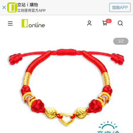
京站ｉ購物
開啟APP
立刻使用官方APP
0
1
/
2