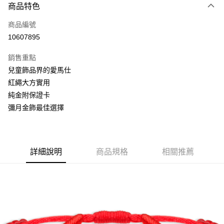
6 期 0 利率 每期
NT$466
21家銀行
商品特色
合作金庫商業銀行
第一商業銀行
LINE Pay
商品編號
華南商業銀行
彰化商業銀行
10607895
Apple Pay
上海商業儲蓄銀行
台北富邦商業銀行
國泰世華商業銀行
兆豐國際商業銀行
銷售重點
街口支付
臺灣中小企業銀行
台中商業銀行
兒童飾品界的愛馬仕
匯豐（台灣）商業銀行
華泰商業銀行
悠遊付
紅繩大方實用
聯邦商業銀行
遠東國際商業銀行
元大商業銀行
永豐商業銀行
純金附保證卡
Google Pay
玉山商業銀行
星展（台灣）商業銀行
彌月金飾最佳選擇
台新國際商業銀行
中國信託商業銀行
全盈+PAY
台灣樂天信用卡公司
大哥付你分期
相關說明
詳細說明
商品規格
相關推薦
【大哥付你分期使用說明】
AFTEE先享後付
1.本服務由台灣大哥大提供，台灣大哥大用戶可立即使用無須另外申請。
2.付款方式選擇「大哥付你分期」，訂單成立後會自動跳轉到大哥付的交易
相關說明
流程，驗證手機門號後，選擇欲分期的期數、繳款截止日，確認付款後即完
【關於「AFTEE先享後付」】
成交易。
ATM付款
AFTEE先享後付是「在收到商品之後才付款」的支付方式。 讓您購物簡單
3.實際核准額度、可分期數及費用金額請依後續交易確認頁面所載為準。
便利好安心！
4.訂單成立30分鐘內，如未前往確認交易或遇審核未通過，訂單將自動取
１．簡單：不需註冊會員、不需綁卡、不需儲值。
運送方式
消。如遇「轉專審核」未通過狀況，表示未達大哥付你分期系統評分，恕無