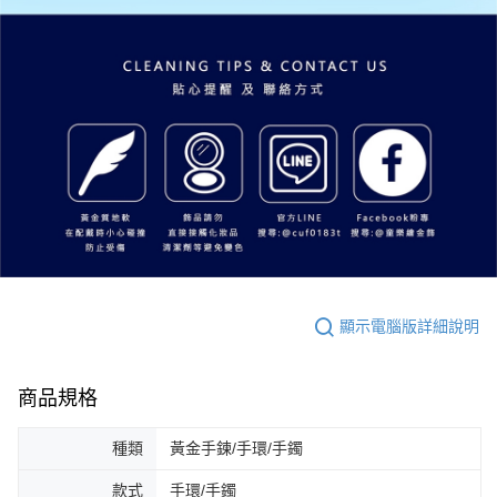
顯示電腦版詳細說明
商品規格
種類
黃金手鍊/手環/手鐲
款式
手環/手鐲