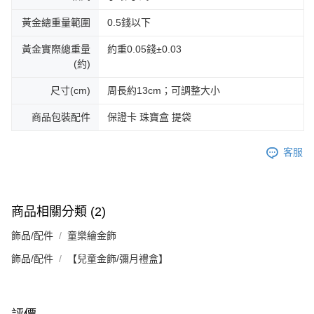
黃金總重量範圍
0.5錢以下
黃金實際總重量
約重0.05錢±0.03
(約)
尺寸(cm)
周長約13cm；可調整大小
商品包裝配件
保證卡 珠寶盒 提袋
客服
商品相關分類 (2)
飾品/配件
童樂繪金飾
飾品/配件
【兒童金飾/彌月禮盒】