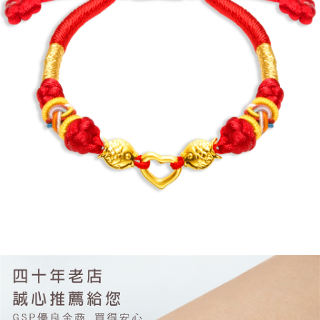
２．便利：只要手機號碼，簡訊認證，即可結帳。
法說明評估內容。
３．安心：先確認商品／服務後，再付款。
免運優惠
【繳款方式說明】
1.分期款項不併入電信帳單，「大哥付你分期」於每月結算日後寄送繳費提
免運費
【「AFTEE先享後付」結帳流程】
醒簡訊。
１．於結帳方式選擇「AFTEE先享後付」後，將跳轉至「AFTEE先享後付」
2.透過簡訊連結打開帳單後，可選擇「超商條碼／台灣大直營門市／銀行轉
結帳頁面，進行簡訊認證並確認金額後，即可完成結帳。
帳／街口支付／iPASS MONEY」等通路繳費。
２．訂單成立數日內，您將收到繳費通知簡訊。
３．收到繳費通知簡訊後14天內，點擊此簡訊中的連結，可透過四大超商／
【注意事項】
ATM／網路銀行／等多元方式進行付款，方視為交易完成。
1.本服務係由「台灣大哥大股份有限公司」（以下簡稱本公司）所提供，讓
※ 請注意：結帳手續完成當下不需立刻繳費，但若您需要取消訂單，請聯絡
用戶於交易時，得透過本服務購買商品或服務，並由商店將買賣／分期付款
購買商品的店家。未經商家同意取消之訂單仍視為有效，需透過AFTEE先享
買賣價金債權讓與本公司後，依約使用本公司帳單繳交帳款。
後付繳納相關費用。
2.基於同意付款使用「大哥付你分期」之契約關係目的，商店將以您的個人
※ 交易是否成功請以「AFTEE先享後付 」之結帳頁面顯示為準，若有關於
資料（包含姓名、電話或地址）提供予台灣大哥大進項蒐集、處理及利用，
是否繳費成功／繳費後需取消欲退款等相關疑問，請聯繫「AFTEE先享後付
由本公司與您本人進行分期帳單所需資料之確認、核對及更正。
客戶支援中心」
https://netprotections.freshdesk.com/support/home
3.完整用戶服務條款，請詳閱以下連結：
https://oppay.tw/userRule
【注意事項】
１．透過由恩沛科技股份有限公司提供之「AFTEE先享後付」服務完成之交
易，需依本服務之必要範圍內提供個人資料，並將交易相關給付款項請求債
權轉讓予恩沛科技股份有限公司。
２．關於個人資料處理事宜，請瀏覽以下網址：
https://aftee.tw/terms/#terms3
３．未成年的使用者請事先徵得法定代理人或監護人之同意方可使用
「AFTEE先享後付」，若未經同意申辦者引起之損失，本公司不負相關責
任。