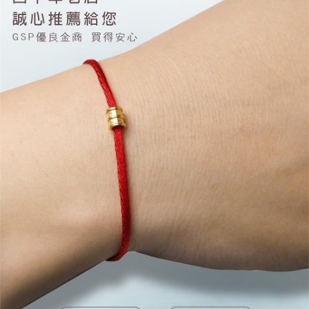
３．未成年的使用者請事先徵得法定代理人或監護人之同意方可使用
「AFTEE先享後付」，若未經同意申辦者引起之損失，本公司不負相關責
任。
４．使用「AFTEE先享後付」時，將依據個別帳號之用戶狀況，依本公司即
時審查核予不同之上限額度；若仍有額度不足之情形，本公司將視審查結果
請求用戶進行身份認證。
５．嚴禁一人註冊多個帳號或使用他人資訊註冊。若發現惡意使用之情形，
恩沛科技股份有限公司將有權停止該用戶之使用額度並採取法律行動。