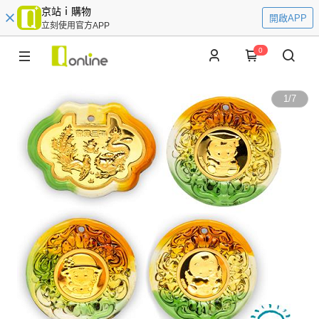
京站ｉ購物
開啟APP
立刻使用官方APP
0
1
/
7