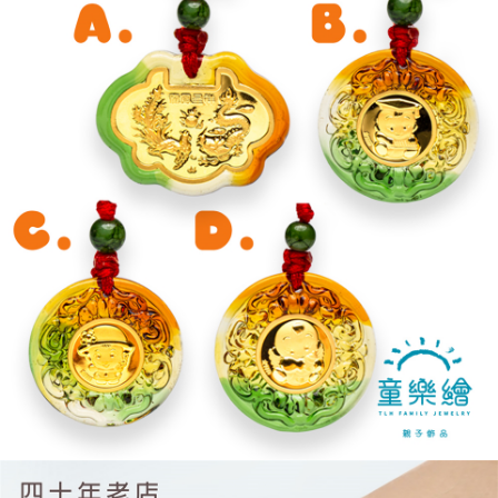
ATM付款
AFTEE先享後付是「在收到商品之後才付款」的支付方式。 讓您購物簡單
3.實際核准額度、可分期數及費用金額請依後續交易確認頁面所載為準。
便利好安心！
4.訂單成立30分鐘內，如未前往確認交易或遇審核未通過，訂單將自動取
１．簡單：不需註冊會員、不需綁卡、不需儲值。
運送方式
消。如遇「轉專審核」未通過狀況，表示未達大哥付你分期系統評分，恕無
２．便利：只要手機號碼，簡訊認證，即可結帳。
法說明評估內容。
３．安心：先確認商品／服務後，再付款。
免運優惠
【繳款方式說明】
1.分期款項不併入電信帳單，「大哥付你分期」於每月結算日後寄送繳費提
免運費
【「AFTEE先享後付」結帳流程】
醒簡訊。
１．於結帳方式選擇「AFTEE先享後付」後，將跳轉至「AFTEE先享後付」
2.透過簡訊連結打開帳單後，可選擇「超商條碼／台灣大直營門市／銀行轉
結帳頁面，進行簡訊認證並確認金額後，即可完成結帳。
帳／街口支付／iPASS MONEY」等通路繳費。
２．訂單成立數日內，您將收到繳費通知簡訊。
３．收到繳費通知簡訊後14天內，點擊此簡訊中的連結，可透過四大超商／
【注意事項】
ATM／網路銀行／等多元方式進行付款，方視為交易完成。
1.本服務係由「台灣大哥大股份有限公司」（以下簡稱本公司）所提供，讓
※ 請注意：結帳手續完成當下不需立刻繳費，但若您需要取消訂單，請聯絡
用戶於交易時，得透過本服務購買商品或服務，並由商店將買賣／分期付款
購買商品的店家。未經商家同意取消之訂單仍視為有效，需透過AFTEE先享
買賣價金債權讓與本公司後，依約使用本公司帳單繳交帳款。
後付繳納相關費用。
2.基於同意付款使用「大哥付你分期」之契約關係目的，商店將以您的個人
※ 交易是否成功請以「AFTEE先享後付 」之結帳頁面顯示為準，若有關於
資料（包含姓名、電話或地址）提供予台灣大哥大進項蒐集、處理及利用，
是否繳費成功／繳費後需取消欲退款等相關疑問，請聯繫「AFTEE先享後付
由本公司與您本人進行分期帳單所需資料之確認、核對及更正。
客戶支援中心」
https://netprotections.freshdesk.com/support/home
3.完整用戶服務條款，請詳閱以下連結：
https://oppay.tw/userRule
【注意事項】
１．透過由恩沛科技股份有限公司提供之「AFTEE先享後付」服務完成之交
易，需依本服務之必要範圍內提供個人資料，並將交易相關給付款項請求債
權轉讓予恩沛科技股份有限公司。
２．關於個人資料處理事宜，請瀏覽以下網址：
https://aftee.tw/terms/#terms3