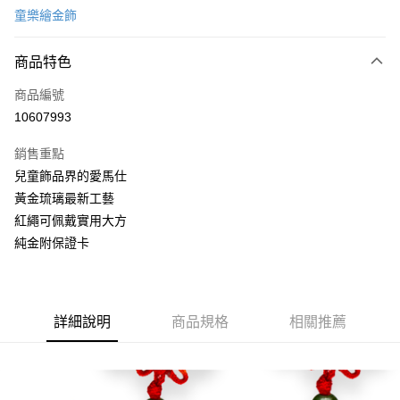
童樂繪金飾
信用卡分期付款
6 期 0 利率 每期
NT$466
21家銀行
商品特色
合作金庫商業銀行
第一商業銀行
LINE Pay
商品編號
華南商業銀行
彰化商業銀行
10607993
Apple Pay
上海商業儲蓄銀行
台北富邦商業銀行
國泰世華商業銀行
兆豐國際商業銀行
銷售重點
街口支付
臺灣中小企業銀行
台中商業銀行
兒童飾品界的愛馬仕
匯豐（台灣）商業銀行
華泰商業銀行
悠遊付
黃金琉璃最新工藝
聯邦商業銀行
遠東國際商業銀行
元大商業銀行
永豐商業銀行
紅繩可佩戴實用大方
Google Pay
玉山商業銀行
星展（台灣）商業銀行
純金附保證卡
台新國際商業銀行
中國信託商業銀行
全盈+PAY
台灣樂天信用卡公司
大哥付你分期
相關說明
詳細說明
商品規格
相關推薦
【大哥付你分期使用說明】
AFTEE先享後付
1.本服務由台灣大哥大提供，台灣大哥大用戶可立即使用無須另外申請。
2.付款方式選擇「大哥付你分期」，訂單成立後會自動跳轉到大哥付的交易
相關說明
流程，驗證手機門號後，選擇欲分期的期數、繳款截止日，確認付款後即完
【關於「AFTEE先享後付」】
成交易。