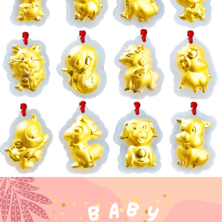
２．便利：只要手機號碼，簡訊認證，即可結帳。
法說明評估內容。
３．安心：先確認商品／服務後，再付款。
免運優惠
【繳款方式說明】
1.分期款項不併入電信帳單，「大哥付你分期」於每月結算日後寄送繳費提
免運費
【「AFTEE先享後付」結帳流程】
醒簡訊。
１．於結帳方式選擇「AFTEE先享後付」後，將跳轉至「AFTEE先享後付」
2.透過簡訊連結打開帳單後，可選擇「超商條碼／台灣大直營門市／銀行轉
結帳頁面，進行簡訊認證並確認金額後，即可完成結帳。
帳／街口支付／iPASS MONEY」等通路繳費。
２．訂單成立數日內，您將收到繳費通知簡訊。
３．收到繳費通知簡訊後14天內，點擊此簡訊中的連結，可透過四大超商／
【注意事項】
ATM／網路銀行／等多元方式進行付款，方視為交易完成。
1.本服務係由「台灣大哥大股份有限公司」（以下簡稱本公司）所提供，讓
※ 請注意：結帳手續完成當下不需立刻繳費，但若您需要取消訂單，請聯絡
用戶於交易時，得透過本服務購買商品或服務，並由商店將買賣／分期付款
購買商品的店家。未經商家同意取消之訂單仍視為有效，需透過AFTEE先享
買賣價金債權讓與本公司後，依約使用本公司帳單繳交帳款。
後付繳納相關費用。
2.基於同意付款使用「大哥付你分期」之契約關係目的，商店將以您的個人
※ 交易是否成功請以「AFTEE先享後付 」之結帳頁面顯示為準，若有關於
資料（包含姓名、電話或地址）提供予台灣大哥大進項蒐集、處理及利用，
是否繳費成功／繳費後需取消欲退款等相關疑問，請聯繫「AFTEE先享後付
由本公司與您本人進行分期帳單所需資料之確認、核對及更正。
客戶支援中心」
https://netprotections.freshdesk.com/support/home
3.完整用戶服務條款，請詳閱以下連結：
https://oppay.tw/userRule
【注意事項】
１．透過由恩沛科技股份有限公司提供之「AFTEE先享後付」服務完成之交
易，需依本服務之必要範圍內提供個人資料，並將交易相關給付款項請求債
權轉讓予恩沛科技股份有限公司。
２．關於個人資料處理事宜，請瀏覽以下網址：
https://aftee.tw/terms/#terms3
３．未成年的使用者請事先徵得法定代理人或監護人之同意方可使用
「AFTEE先享後付」，若未經同意申辦者引起之損失，本公司不負相關責
任。