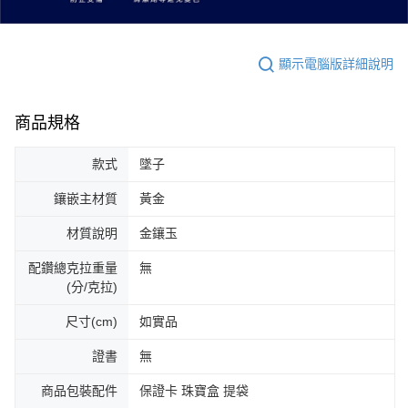
顯示電腦版詳細說明
商品規格
款式
墜子
鑲嵌主材質
黃金
材質說明
金鑲玉
配鑽總克拉重量
無
(分/克拉)
尺寸(cm)
如實品
證書
無
商品包裝配件
保證卡 珠寶盒 提袋