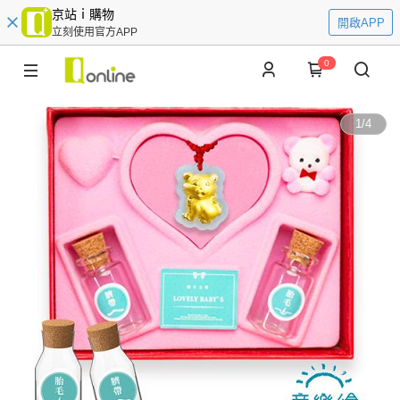
京站ｉ購物
開啟APP
立刻使用官方APP
0
1
/
4