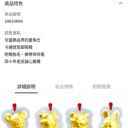
6 期 0 利率 每期
NT$246
21家銀行
商品特色
合作金庫商業銀行
第一商業銀行
LINE Pay
商品編號
華南商業銀行
彰化商業銀行
10610664
Apple Pay
上海商業儲蓄銀行
台北富邦商業銀行
國泰世華商業銀行
兆豐國際商業銀行
銷售重點
街口支付
臺灣中小企業銀行
台中商業銀行
兒童飾品界的愛馬仕
匯豐（台灣）商業銀行
華泰商業銀行
悠遊付
卡通造型超吸睛
聯邦商業銀行
遠東國際商業銀行
元大商業銀行
永豐商業銀行
附贈胎毛、臍帶保存瓶
Google Pay
玉山商業銀行
星展（台灣）商業銀行
四十年老店誠心推薦
台新國際商業銀行
中國信託商業銀行
全盈+PAY
台灣樂天信用卡公司
大哥付你分期
相關說明
詳細說明
商品規格
相關推薦
【大哥付你分期使用說明】
AFTEE先享後付
1.本服務由台灣大哥大提供，台灣大哥大用戶可立即使用無須另外申請。
2.付款方式選擇「大哥付你分期」，訂單成立後會自動跳轉到大哥付的交易
相關說明
流程，驗證手機門號後，選擇欲分期的期數、繳款截止日，確認付款後即完
【關於「AFTEE先享後付」】
成交易。
ATM付款
AFTEE先享後付是「在收到商品之後才付款」的支付方式。 讓您購物簡單
3.實際核准額度、可分期數及費用金額請依後續交易確認頁面所載為準。
便利好安心！
4.訂單成立30分鐘內，如未前往確認交易或遇審核未通過，訂單將自動取
１．簡單：不需註冊會員、不需綁卡、不需儲值。
運送方式
消。如遇「轉專審核」未通過狀況，表示未達大哥付你分期系統評分，恕無