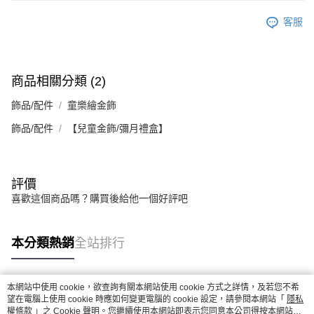
客服
商品相關分類 (2)
飾品/配件
童樂繪金飾
飾品/配件
【兒童金飾/彌月禮盒】
評價
喜歡這個商品嗎？購買後給他一個好評吧
本分類熱銷
全站排行
本網站中使用 cookie，欲查詢有關本網站使用 cookie 方式之詳情，及若您不希
熱門標籤
望在電腦上使用 cookie 時應如何變更電腦的 cookie 設定，請參閱本網站「
隱私
權條款
」之 Cookie 聲明。您繼續使用本網站即表示您同意本公司得按本網站使