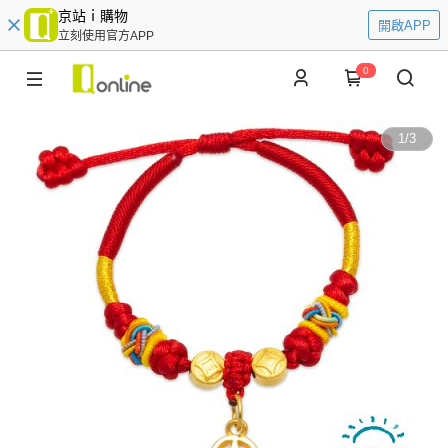
京站ｉ購物
開啟APP
立刻使用官方APP
0
1
/
3