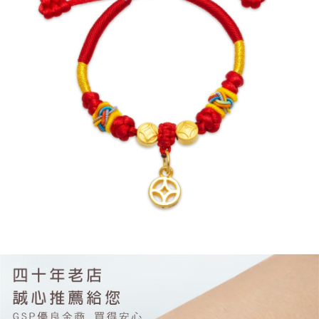
２．便利：只要手機號碼，簡訊認證，即可結帳。
法說明評估內容。
３．安心：先確認商品／服務後，再付款。
免運優惠
【繳款方式說明】
1.分期款項不併入電信帳單，「大哥付你分期」於每月結算日後寄送繳費提
免運費
【「AFTEE先享後付」結帳流程】
醒簡訊。
１．於結帳方式選擇「AFTEE先享後付」後，將跳轉至「AFTEE先享後付」
2.透過簡訊連結打開帳單後，可選擇「超商條碼／台灣大直營門市／銀行轉
結帳頁面，進行簡訊認證並確認金額後，即可完成結帳。
帳／街口支付／iPASS MONEY」等通路繳費。
２．訂單成立數日內，您將收到繳費通知簡訊。
３．收到繳費通知簡訊後14天內，點擊此簡訊中的連結，可透過四大超商／
【注意事項】
ATM／網路銀行／等多元方式進行付款，方視為交易完成。
1.本服務係由「台灣大哥大股份有限公司」（以下簡稱本公司）所提供，讓
※ 請注意：結帳手續完成當下不需立刻繳費，但若您需要取消訂單，請聯絡
用戶於交易時，得透過本服務購買商品或服務，並由商店將買賣／分期付款
購買商品的店家。未經商家同意取消之訂單仍視為有效，需透過AFTEE先享
買賣價金債權讓與本公司後，依約使用本公司帳單繳交帳款。
後付繳納相關費用。
2.基於同意付款使用「大哥付你分期」之契約關係目的，商店將以您的個人
※ 交易是否成功請以「AFTEE先享後付 」之結帳頁面顯示為準，若有關於
資料（包含姓名、電話或地址）提供予台灣大哥大進項蒐集、處理及利用，
是否繳費成功／繳費後需取消欲退款等相關疑問，請聯繫「AFTEE先享後付
由本公司與您本人進行分期帳單所需資料之確認、核對及更正。
客戶支援中心」
https://netprotections.freshdesk.com/support/home
3.完整用戶服務條款，請詳閱以下連結：
https://oppay.tw/userRule
【注意事項】
１．透過由恩沛科技股份有限公司提供之「AFTEE先享後付」服務完成之交
易，需依本服務之必要範圍內提供個人資料，並將交易相關給付款項請求債
權轉讓予恩沛科技股份有限公司。
２．關於個人資料處理事宜，請瀏覽以下網址：
https://aftee.tw/terms/#terms3
３．未成年的使用者請事先徵得法定代理人或監護人之同意方可使用
「AFTEE先享後付」，若未經同意申辦者引起之損失，本公司不負相關責
任。