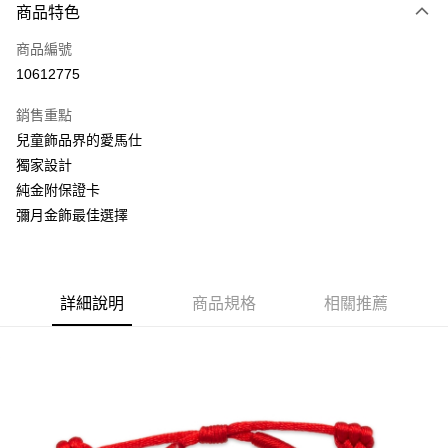
6 期 0 利率 每期
NT$926
21家銀行
商品特色
合作金庫商業銀行
第一商業銀行
LINE Pay
商品編號
華南商業銀行
彰化商業銀行
10612775
Apple Pay
上海商業儲蓄銀行
台北富邦商業銀行
國泰世華商業銀行
兆豐國際商業銀行
銷售重點
街口支付
臺灣中小企業銀行
台中商業銀行
兒童飾品界的愛馬仕
匯豐（台灣）商業銀行
華泰商業銀行
悠遊付
獨家設計
聯邦商業銀行
遠東國際商業銀行
元大商業銀行
永豐商業銀行
純金附保證卡
Google Pay
玉山商業銀行
星展（台灣）商業銀行
彌月金飾最佳選擇
台新國際商業銀行
中國信託商業銀行
全盈+PAY
台灣樂天信用卡公司
大哥付你分期
相關說明
詳細說明
商品規格
相關推薦
【大哥付你分期使用說明】
AFTEE先享後付
1.本服務由台灣大哥大提供，台灣大哥大用戶可立即使用無須另外申請。
2.付款方式選擇「大哥付你分期」，訂單成立後會自動跳轉到大哥付的交易
相關說明
流程，驗證手機門號後，選擇欲分期的期數、繳款截止日，確認付款後即完
【關於「AFTEE先享後付」】
成交易。
ATM付款
AFTEE先享後付是「在收到商品之後才付款」的支付方式。 讓您購物簡單
3.實際核准額度、可分期數及費用金額請依後續交易確認頁面所載為準。
便利好安心！
4.訂單成立30分鐘內，如未前往確認交易或遇審核未通過，訂單將自動取
１．簡單：不需註冊會員、不需綁卡、不需儲值。
運送方式
消。如遇「轉專審核」未通過狀況，表示未達大哥付你分期系統評分，恕無