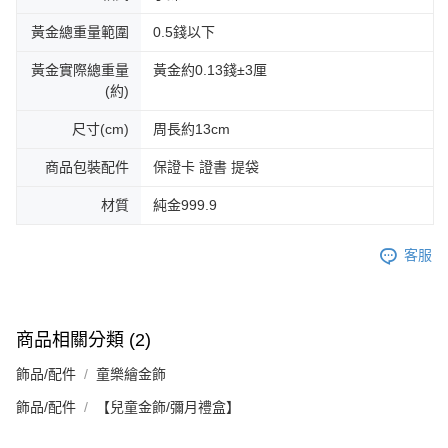
黃金總重量範圍
0.5錢以下
黃金實際總重量
黃金約0.13錢±3厘
(約)
尺寸(cm)
周長約13cm
商品包裝配件
保證卡 證書 提袋
材質
純金999.9
客服
商品相關分類 (2)
飾品/配件
童樂繪金飾
飾品/配件
【兒童金飾/彌月禮盒】