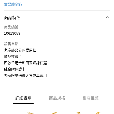
童樂繪金飾
信用卡分期付款
6 期 0 利率 每期
NT$725
21家銀行
商品特色
合作金庫商業銀行
第一商業銀行
LINE Pay
商品編號
華南商業銀行
彰化商業銀行
10613059
Apple Pay
上海商業儲蓄銀行
台北富邦商業銀行
國泰世華商業銀行
兆豐國際商業銀行
銷售重點
街口支付
臺灣中小企業銀行
台中商業銀行
兒童飾品界的愛馬仕
匯豐（台灣）商業銀行
華泰商業銀行
悠遊付
商品標籤-4
聯邦商業銀行
遠東國際商業銀行
元大商業銀行
永豐商業銀行
四款千足金和田玉項鍊任選
Google Pay
玉山商業銀行
星展（台灣）商業銀行
純金附保證卡
台新國際商業銀行
中國信託商業銀行
全盈+PAY
獨家限量送禮大方兼具實用
台灣樂天信用卡公司
大哥付你分期
相關說明
【大哥付你分期使用說明】
詳細說明
商品規格
相關推薦
AFTEE先享後付
1.本服務由台灣大哥大提供，台灣大哥大用戶可立即使用無須另外申請。
2.付款方式選擇「大哥付你分期」，訂單成立後會自動跳轉到大哥付的交易
相關說明
流程，驗證手機門號後，選擇欲分期的期數、繳款截止日，確認付款後即完
【關於「AFTEE先享後付」】
成交易。