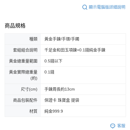
顯示電腦版詳細說明
商品規格
種類
黃金手鍊/手環/手鐲
套組組合說明
千足金和田玉項鍊+0.1錢純金手鍊
黃金總重量範圍
0.5錢以下
黃金實際總重量
0.1錢
(約)
尺寸(cm)
手鍊周長約13cm
商品包裝配件
保證卡 珠寶盒 提袋
材質
純金999.9
客服