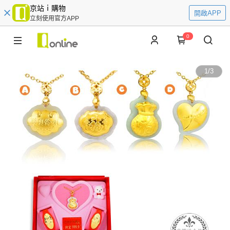
京站ｉ購物
開啟APP
立刻使用官方APP
0
1
/
3