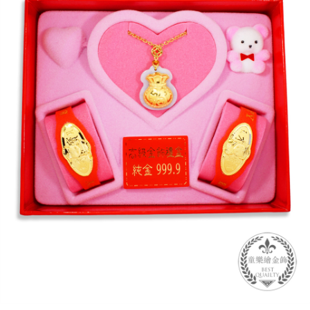
３．未成年的使用者請事先徵得法定代理人或監護人之同意方可使用
「AFTEE先享後付」，若未經同意申辦者引起之損失，本公司不負相關責
任。
４．使用「AFTEE先享後付」時，將依據個別帳號之用戶狀況，依本公司即
時審查核予不同之上限額度；若仍有額度不足之情形，本公司將視審查結果
請求用戶進行身份認證。
５．嚴禁一人註冊多個帳號或使用他人資訊註冊。若發現惡意使用之情形，
恩沛科技股份有限公司將有權停止該用戶之使用額度並採取法律行動。