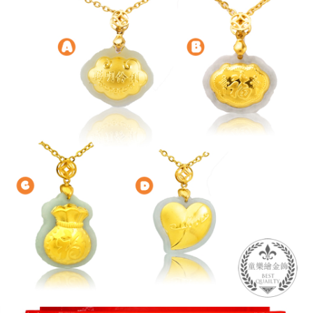
ATM付款
AFTEE先享後付是「在收到商品之後才付款」的支付方式。 讓您購物簡單
3.實際核准額度、可分期數及費用金額請依後續交易確認頁面所載為準。
便利好安心！
4.訂單成立30分鐘內，如未前往確認交易或遇審核未通過，訂單將自動取
１．簡單：不需註冊會員、不需綁卡、不需儲值。
運送方式
消。如遇「轉專審核」未通過狀況，表示未達大哥付你分期系統評分，恕無
２．便利：只要手機號碼，簡訊認證，即可結帳。
法說明評估內容。
３．安心：先確認商品／服務後，再付款。
免運優惠
【繳款方式說明】
1.分期款項不併入電信帳單，「大哥付你分期」於每月結算日後寄送繳費提
免運費
【「AFTEE先享後付」結帳流程】
醒簡訊。
１．於結帳方式選擇「AFTEE先享後付」後，將跳轉至「AFTEE先享後付」
2.透過簡訊連結打開帳單後，可選擇「超商條碼／台灣大直營門市／銀行轉
結帳頁面，進行簡訊認證並確認金額後，即可完成結帳。
帳／街口支付／iPASS MONEY」等通路繳費。
２．訂單成立數日內，您將收到繳費通知簡訊。
３．收到繳費通知簡訊後14天內，點擊此簡訊中的連結，可透過四大超商／
【注意事項】
ATM／網路銀行／等多元方式進行付款，方視為交易完成。
1.本服務係由「台灣大哥大股份有限公司」（以下簡稱本公司）所提供，讓
※ 請注意：結帳手續完成當下不需立刻繳費，但若您需要取消訂單，請聯絡
用戶於交易時，得透過本服務購買商品或服務，並由商店將買賣／分期付款
購買商品的店家。未經商家同意取消之訂單仍視為有效，需透過AFTEE先享
買賣價金債權讓與本公司後，依約使用本公司帳單繳交帳款。
後付繳納相關費用。
2.基於同意付款使用「大哥付你分期」之契約關係目的，商店將以您的個人
※ 交易是否成功請以「AFTEE先享後付 」之結帳頁面顯示為準，若有關於
資料（包含姓名、電話或地址）提供予台灣大哥大進項蒐集、處理及利用，
是否繳費成功／繳費後需取消欲退款等相關疑問，請聯繫「AFTEE先享後付
由本公司與您本人進行分期帳單所需資料之確認、核對及更正。
客戶支援中心」
https://netprotections.freshdesk.com/support/home
3.完整用戶服務條款，請詳閱以下連結：
https://oppay.tw/userRule
【注意事項】
１．透過由恩沛科技股份有限公司提供之「AFTEE先享後付」服務完成之交
易，需依本服務之必要範圍內提供個人資料，並將交易相關給付款項請求債
權轉讓予恩沛科技股份有限公司。
２．關於個人資料處理事宜，請瀏覽以下網址：
https://aftee.tw/terms/#terms3