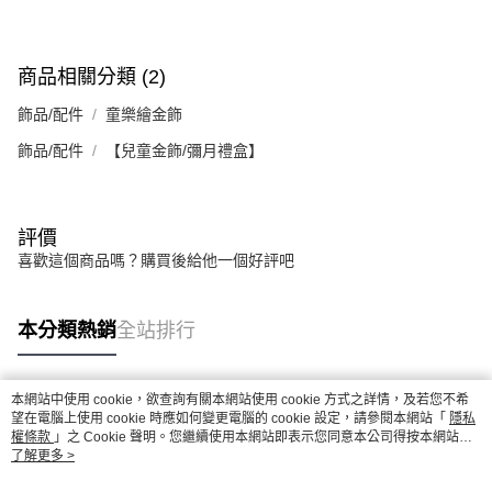
商品相關分類 (2)
飾品/配件
童樂繪金飾
飾品/配件
【兒童金飾/彌月禮盒】
評價
喜歡這個商品嗎？購買後給他一個好評吧
本分類熱銷
全站排行
本網站中使用 cookie，欲查詢有關本網站使用 cookie 方式之詳情，及若您不希
熱門標籤
望在電腦上使用 cookie 時應如何變更電腦的 cookie 設定，請參閱本網站「
隱私
權條款
」之 Cookie 聲明。您繼續使用本網站即表示您同意本公司得按本網站使
用條款之 Cookie 聲明使用 cookie。
了解更多 >