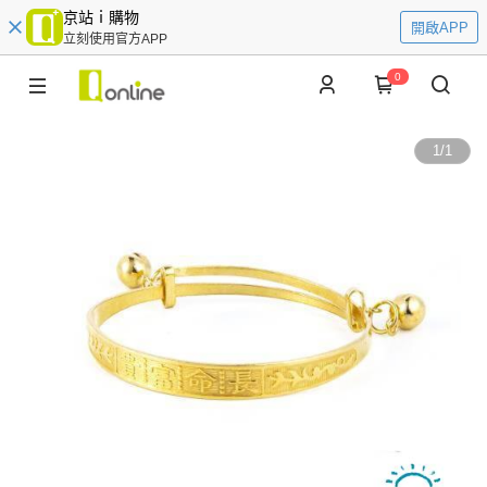
京站ｉ購物
開啟APP
立刻使用官方APP
0
1
/
1