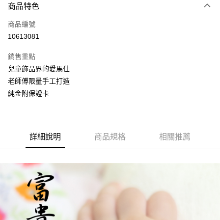
6 期 0 利率 每期
NT$9,560
21家銀行
商品特色
合作金庫商業銀行
第一商業銀行
LINE Pay
商品編號
華南商業銀行
彰化商業銀行
10613081
Apple Pay
上海商業儲蓄銀行
台北富邦商業銀行
國泰世華商業銀行
兆豐國際商業銀行
銷售重點
街口支付
臺灣中小企業銀行
台中商業銀行
兒童飾品界的愛馬仕
匯豐（台灣）商業銀行
華泰商業銀行
悠遊付
老師傅限量手工打造
聯邦商業銀行
遠東國際商業銀行
元大商業銀行
永豐商業銀行
純金附保證卡
Google Pay
玉山商業銀行
星展（台灣）商業銀行
台新國際商業銀行
中國信託商業銀行
全盈+PAY
台灣樂天信用卡公司
大哥付你分期
詳細說明
商品規格
相關推薦
相關說明
【大哥付你分期使用說明】
AFTEE先享後付
1.本服務由台灣大哥大提供，台灣大哥大用戶可立即使用無須另外申請。
2.付款方式選擇「大哥付你分期」，訂單成立後會自動跳轉到大哥付的交易
相關說明
流程，驗證手機門號後，選擇欲分期的期數、繳款截止日，確認付款後即完
【關於「AFTEE先享後付」】
成交易。
ATM付款
AFTEE先享後付是「在收到商品之後才付款」的支付方式。 讓您購物簡單
3.實際核准額度、可分期數及費用金額請依後續交易確認頁面所載為準。
便利好安心！
4.訂單成立30分鐘內，如未前往確認交易或遇審核未通過，訂單將自動取
１．簡單：不需註冊會員、不需綁卡、不需儲值。
運送方式
消。如遇「轉專審核」未通過狀況，表示未達大哥付你分期系統評分，恕無