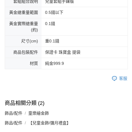
套組組合說明
兒童套組手鍊版
黃金總重量範圍
0.5錢以下
黃金實際總重量
0.1錢
(約)
尺寸(cm)
重0.1錢
商品包裝配件
保證卡 珠寶盒 提袋
材質
純金999.9
客服
商品相關分類 (2)
飾品/配件
童樂繪金飾
飾品/配件
【兒童金飾/彌月禮盒】