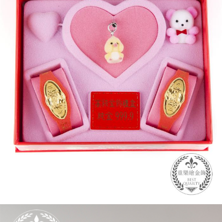
ATM付款
AFTEE先享後付是「在收到商品之後才付款」的支付方式。 讓您購物簡單
3.實際核准額度、可分期數及費用金額請依後續交易確認頁面所載為準。
便利好安心！
4.訂單成立30分鐘內，如未前往確認交易或遇審核未通過，訂單將自動取
１．簡單：不需註冊會員、不需綁卡、不需儲值。
運送方式
消。如遇「轉專審核」未通過狀況，表示未達大哥付你分期系統評分，恕無
２．便利：只要手機號碼，簡訊認證，即可結帳。
法說明評估內容。
３．安心：先確認商品／服務後，再付款。
免運優惠
【繳款方式說明】
1.分期款項不併入電信帳單，「大哥付你分期」於每月結算日後寄送繳費提
免運費
【「AFTEE先享後付」結帳流程】
醒簡訊。
１．於結帳方式選擇「AFTEE先享後付」後，將跳轉至「AFTEE先享後付」
2.透過簡訊連結打開帳單後，可選擇「超商條碼／台灣大直營門市／銀行轉
結帳頁面，進行簡訊認證並確認金額後，即可完成結帳。
帳／街口支付／iPASS MONEY」等通路繳費。
２．訂單成立數日內，您將收到繳費通知簡訊。
３．收到繳費通知簡訊後14天內，點擊此簡訊中的連結，可透過四大超商／
【注意事項】
ATM／網路銀行／等多元方式進行付款，方視為交易完成。
1.本服務係由「台灣大哥大股份有限公司」（以下簡稱本公司）所提供，讓
※ 請注意：結帳手續完成當下不需立刻繳費，但若您需要取消訂單，請聯絡
用戶於交易時，得透過本服務購買商品或服務，並由商店將買賣／分期付款
購買商品的店家。未經商家同意取消之訂單仍視為有效，需透過AFTEE先享
買賣價金債權讓與本公司後，依約使用本公司帳單繳交帳款。
後付繳納相關費用。
2.基於同意付款使用「大哥付你分期」之契約關係目的，商店將以您的個人
※ 交易是否成功請以「AFTEE先享後付 」之結帳頁面顯示為準，若有關於
資料（包含姓名、電話或地址）提供予台灣大哥大進項蒐集、處理及利用，
是否繳費成功／繳費後需取消欲退款等相關疑問，請聯繫「AFTEE先享後付
由本公司與您本人進行分期帳單所需資料之確認、核對及更正。
客戶支援中心」
https://netprotections.freshdesk.com/support/home
3.完整用戶服務條款，請詳閱以下連結：
https://oppay.tw/userRule
【注意事項】
１．透過由恩沛科技股份有限公司提供之「AFTEE先享後付」服務完成之交
易，需依本服務之必要範圍內提供個人資料，並將交易相關給付款項請求債
權轉讓予恩沛科技股份有限公司。
２．關於個人資料處理事宜，請瀏覽以下網址：
https://aftee.tw/terms/#terms3