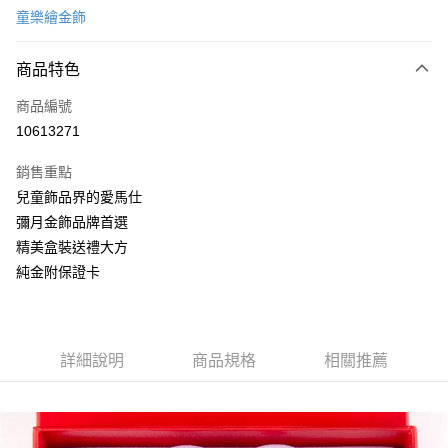
童樂繪金飾
信用卡分期付款
6 期 0 利率 每期
NT$725
21家銀行
商品特色
合作金庫商業銀行
第一商業銀行
LINE Pay
商品編號
華南商業銀行
彰化商業銀行
10613271
Apple Pay
上海商業儲蓄銀行
台北富邦商業銀行
國泰世華商業銀行
兆豐國際商業銀行
銷售重點
街口支付
臺灣中小企業銀行
台中商業銀行
兒童飾品界的愛馬仕
匯豐（台灣）商業銀行
華泰商業銀行
悠遊付
彌月金飾品牌首選
聯邦商業銀行
遠東國際商業銀行
元大商業銀行
永豐商業銀行
精美盒裝送禮大方
Google Pay
玉山商業銀行
星展（台灣）商業銀行
純金附保證卡
台新國際商業銀行
中國信託商業銀行
全盈+PAY
台灣樂天信用卡公司
大哥付你分期
相關說明
詳細說明
商品規格
相關推薦
【大哥付你分期使用說明】
AFTEE先享後付
1.本服務由台灣大哥大提供，台灣大哥大用戶可立即使用無須另外申請。
2.付款方式選擇「大哥付你分期」，訂單成立後會自動跳轉到大哥付的交易
相關說明
流程，驗證手機門號後，選擇欲分期的期數、繳款截止日，確認付款後即完
【關於「AFTEE先享後付」】
成交易。