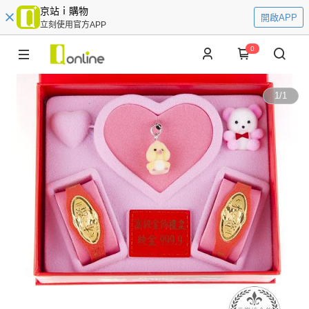
京站ｉ購物
開啟APP
立刻使用官方APP
0
1
/
1