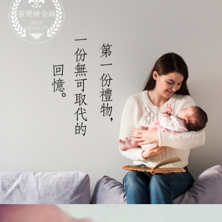
３．未成年的使用者請事先徵得法定代理人或監護人之同意方可使用
「AFTEE先享後付」，若未經同意申辦者引起之損失，本公司不負相關責
任。
４．使用「AFTEE先享後付」時，將依據個別帳號之用戶狀況，依本公司即
時審查核予不同之上限額度；若仍有額度不足之情形，本公司將視審查結果
請求用戶進行身份認證。
５．嚴禁一人註冊多個帳號或使用他人資訊註冊。若發現惡意使用之情形，
恩沛科技股份有限公司將有權停止該用戶之使用額度並採取法律行動。