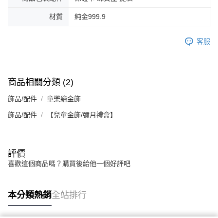
材質
純金999.9
客服
商品相關分類 (2)
飾品/配件
童樂繪金飾
飾品/配件
【兒童金飾/彌月禮盒】
評價
喜歡這個商品嗎？購買後給他一個好評吧
本分類熱銷
全站排行