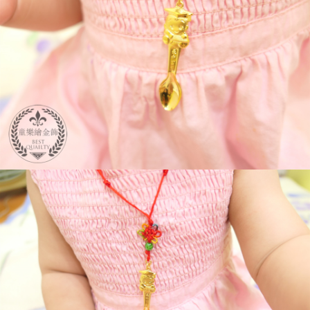
２．便利：只要手機號碼，簡訊認證，即可結帳。
法說明評估內容。
３．安心：先確認商品／服務後，再付款。
免運優惠
【繳款方式說明】
1.分期款項不併入電信帳單，「大哥付你分期」於每月結算日後寄送繳費提
免運費
【「AFTEE先享後付」結帳流程】
醒簡訊。
１．於結帳方式選擇「AFTEE先享後付」後，將跳轉至「AFTEE先享後付」
2.透過簡訊連結打開帳單後，可選擇「超商條碼／台灣大直營門市／銀行轉
結帳頁面，進行簡訊認證並確認金額後，即可完成結帳。
帳／街口支付／iPASS MONEY」等通路繳費。
２．訂單成立數日內，您將收到繳費通知簡訊。
３．收到繳費通知簡訊後14天內，點擊此簡訊中的連結，可透過四大超商／
【注意事項】
ATM／網路銀行／等多元方式進行付款，方視為交易完成。
1.本服務係由「台灣大哥大股份有限公司」（以下簡稱本公司）所提供，讓
※ 請注意：結帳手續完成當下不需立刻繳費，但若您需要取消訂單，請聯絡
用戶於交易時，得透過本服務購買商品或服務，並由商店將買賣／分期付款
購買商品的店家。未經商家同意取消之訂單仍視為有效，需透過AFTEE先享
買賣價金債權讓與本公司後，依約使用本公司帳單繳交帳款。
後付繳納相關費用。
2.基於同意付款使用「大哥付你分期」之契約關係目的，商店將以您的個人
※ 交易是否成功請以「AFTEE先享後付 」之結帳頁面顯示為準，若有關於
資料（包含姓名、電話或地址）提供予台灣大哥大進項蒐集、處理及利用，
是否繳費成功／繳費後需取消欲退款等相關疑問，請聯繫「AFTEE先享後付
由本公司與您本人進行分期帳單所需資料之確認、核對及更正。
客戶支援中心」
https://netprotections.freshdesk.com/support/home
3.完整用戶服務條款，請詳閱以下連結：
https://oppay.tw/userRule
【注意事項】
１．透過由恩沛科技股份有限公司提供之「AFTEE先享後付」服務完成之交
易，需依本服務之必要範圍內提供個人資料，並將交易相關給付款項請求債
權轉讓予恩沛科技股份有限公司。
２．關於個人資料處理事宜，請瀏覽以下網址：
https://aftee.tw/terms/#terms3
３．未成年的使用者請事先徵得法定代理人或監護人之同意方可使用
「AFTEE先享後付」，若未經同意申辦者引起之損失，本公司不負相關責
任。