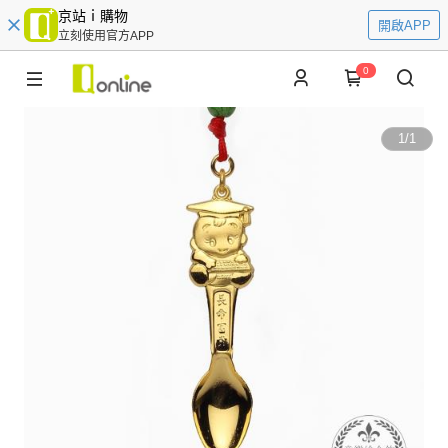
京站ｉ購物
開啟APP
立刻使用官方APP
0
1
/
1