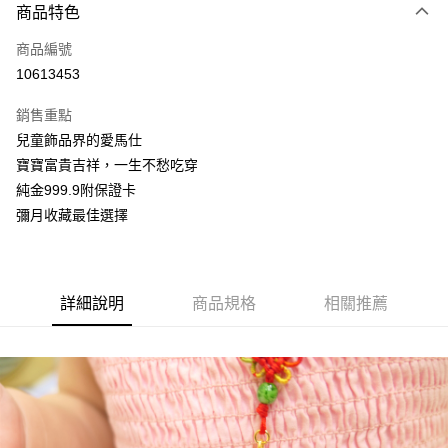
6 期 0 利率 每期
NT$1,286
21家銀行
商品特色
合作金庫商業銀行
第一商業銀行
LINE Pay
商品編號
華南商業銀行
彰化商業銀行
10613453
Apple Pay
上海商業儲蓄銀行
台北富邦商業銀行
國泰世華商業銀行
兆豐國際商業銀行
銷售重點
街口支付
臺灣中小企業銀行
台中商業銀行
兒童飾品界的愛馬仕
匯豐（台灣）商業銀行
華泰商業銀行
悠遊付
寶寶富貴吉祥，一生不愁吃穿
聯邦商業銀行
遠東國際商業銀行
元大商業銀行
永豐商業銀行
純金999.9附保證卡
Google Pay
玉山商業銀行
星展（台灣）商業銀行
彌月收藏最佳選擇
台新國際商業銀行
中國信託商業銀行
全盈+PAY
台灣樂天信用卡公司
大哥付你分期
相關說明
詳細說明
商品規格
相關推薦
【大哥付你分期使用說明】
AFTEE先享後付
1.本服務由台灣大哥大提供，台灣大哥大用戶可立即使用無須另外申請。
2.付款方式選擇「大哥付你分期」，訂單成立後會自動跳轉到大哥付的交易
相關說明
流程，驗證手機門號後，選擇欲分期的期數、繳款截止日，確認付款後即完
【關於「AFTEE先享後付」】
成交易。
ATM付款
AFTEE先享後付是「在收到商品之後才付款」的支付方式。 讓您購物簡單
3.實際核准額度、可分期數及費用金額請依後續交易確認頁面所載為準。
便利好安心！
4.訂單成立30分鐘內，如未前往確認交易或遇審核未通過，訂單將自動取
１．簡單：不需註冊會員、不需綁卡、不需儲值。
運送方式
消。如遇「轉專審核」未通過狀況，表示未達大哥付你分期系統評分，恕無