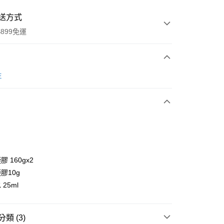
送方式
899免運
次付款
E
 160gx2
y
膠10g
25ml
分期
類 (3)