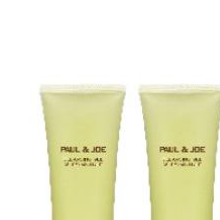
交易，需
求債權轉
２．關於
https://aft
３．未成
「AFTE
任。
４．使用「
即時審查
結果請求
５．嚴禁
形，恩沛
動。