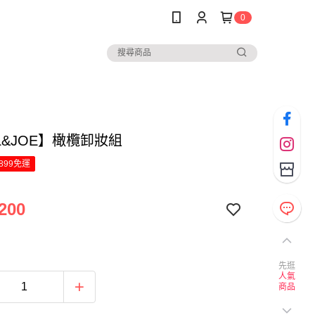
0
L&JOE】橄欖卸妝組
899免運
200
先逛
人氣
商品