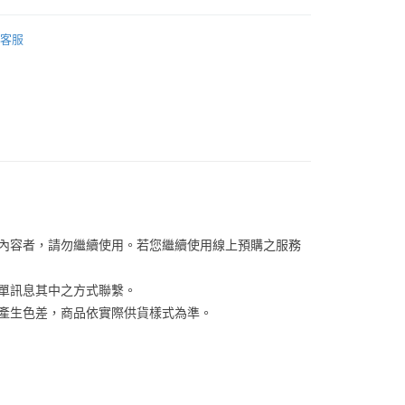
你分期使用說明】
享後付
由台灣大哥大提供，台灣大哥大用戶可立即使用無須另外申請。
PAUL & JOE
式選擇「大哥付你分期」，訂單成立後會自動跳轉到大哥付的交易
客服
【洗卸用品】
證手機門號後，選擇欲分期的期數、繳款截止日，確認付款後即
FTEE先享後付」】
。
先享後付是「在收到商品之後才付款」的支付方式。 讓您購物簡單
【化妝水/乳液/精華液】
准額度、可分期數及費用金額請依後續交易確認頁面所載為準。
心！
立30分鐘內，如未前往確認交易或遇審核未通過，訂單將自動取
：不需註冊會員、不需綁卡、不需儲值。
「轉專審核」未通過狀況，表示未達大哥付你分期系統評分，恕
：只要手機號碼，簡訊認證，即可結帳。
評估內容。
：先確認商品／服務後，再付款。
式說明】
家取貨
項不併入電信帳單，「大哥付你分期」於每月結算日後寄送繳費提
EE先享後付」結帳流程】
0，滿NT$899(含以上)免運費
方式選擇「AFTEE先享後付」後，將跳轉至「AFTEE先享後
訊連結打開帳單後，可選擇「超商條碼／台灣大直營門市／銀行轉
頁面，進行簡訊認證並確認金額後，即可完成結帳。
付／iPASS MONEY」等通路繳費。
1取貨
成立數日內，您將收到繳費通知簡訊。
費通知簡訊後14天內，點擊此簡訊中的連結，可透過四大超商
0，滿NT$899(含以上)免運費
關內容者，請勿繼續使用。若您繼續使用線上預購之服務
項】
網路銀行／等多元方式進行付款，方視為交易完成。
係由「台灣大哥大股份有限公司」（以下簡稱本公司）所提供，讓
：結帳手續完成當下不需立刻繳費，但若您需要取消訂單，請聯
易時，得透過本服務購買商品或服務，並由商店將買賣／分期付
的店家。未經商家同意取消之訂單仍視為有效，需透過AFTEE
訂單訊息其中之方式聯繫。
金債權讓與本公司後，依約使用本公司帳單繳交帳款。
繳納相關費用。
00，滿NT$1,000(含以上)免運費
係產生色差，商品依實際供貨樣式為準。 
意付款使用「大哥付你分期」之契約關係目的，商店將以您的個人
否成功請以「AFTEE先享後付 」之結帳頁面顯示為準，若有關於
含姓名、電話或地址）提供予台灣大哥大進項蒐集、處理及利
功／繳費後需取消欲退款等相關疑問，請聯繫「AFTEE先享後
客服中心(1F星巴克旁) 即日起不提供京站紙袋，取件時
公司與您本人進行分期帳單所需資料之確認、核對及更正。
援中心」
https://netprotections.freshdesk.com/support/home
物袋，若需購買紙袋可現場詢問
戶服務條款，請詳閱以下連結：
https://oppay.tw/userRule
項】
恩沛科技股份有限公司提供之「AFTEE先享後付」服務完成之