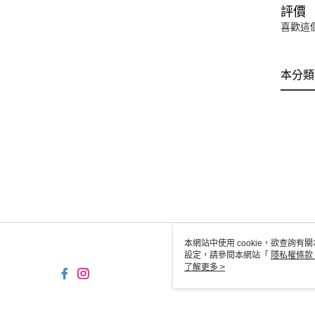
評價
喜歡這
本分類
本網站中使用 cookie，欲查詢有關
設定，請參閱本網站「
隱私權條款
使用 cookie。
了解更多 >