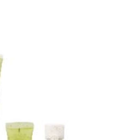
依本服務之必要範圍內提供個人資料，並將交易相關給付款項請
讓予恩沛科技股份有限公司。
個人資料處理事宜，請瀏覽以下網址：
ee.tw/terms/#terms3
年的使用者請事先徵得法定代理人或監護人之同意方可使用
E先享後付」，若未經同意申辦者引起之損失，本公司不負相關責
AFTEE先享後付」時，將依據個別帳號之用戶狀況，依本公司
核予不同之上限額度；若仍有額度不足之情形，本公司將視審查
用戶進行身份認證。
一人註冊多個帳號或使用他人資訊註冊。若發現惡意使用之情
科技股份有限公司將有權停止該用戶之使用額度並採取法律行