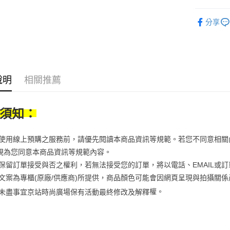
【大哥付
AFTEE先
1.本服務
美妝保養
2.付款方
分享
相關說明
美妝保養
流程，驗
【關於「A
ATM付款
完成交易
AFTEE
美妝保養
3.實際核
便利好安
4.訂單成
１．簡單
消。如遇
２．便利
運送方式
無法說明
說明
相關推薦
３．安心
【繳款方
付款後全
1.分期款
【「AFT
醒簡訊。
每筆NT$7
１．於結帳
須知：
2.透過簡
付」結帳
帳／街口支
付款後7-1
２．訂單
３．收到繳
每筆NT$7
當您使用線上預購之服務前，請優先閱讀本商品資訊等規範。若您不同意相
【注意事
／ATM／
1.本服務
視為您同意本商品資訊等規範內容。
※ 請注意
宅配
用戶於交
絡購買商品
京站保留訂單接受與否之權利，若無法接受您的訂單，將以電話、EMAIL或
款買賣價
先享後付
每筆NT$1
商品文案為專櫃(原廠/供應商)所提供，商品顏色可能會因網頁呈現與拍攝關
2.基於同
※ 交易是
資料（包
是否繳費成
京站台北店
權。
未盡事宜
京站時尚廣場保有活動最終修改及解釋
用，由本
付客戶支
請自備購
3.完整用
免運費
【注意事
１．透過由