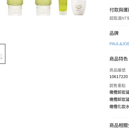
付款與運
超取滿NT$
付款方式
品牌
信用卡一
PAUL&JO
LINE Pay
商品特色
Apple Pay
商品編號
街口支付
10617220
銷售重點
悠遊付
橄欖卸妝凝膠
Google Pa
橄欖卸妝凝
橄欖化妝水 
全盈+PAY
大哥付你
相關說明
商品相關分