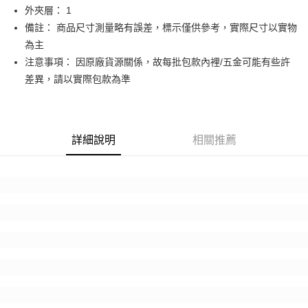
１．於結帳方式選擇「AFTEE先享後付」後，將跳轉至「AFTEE先享後付」
2.透過簡訊連結打開帳單後，可選擇「超商條碼／台灣大直營門市／銀行轉
外夾層： 1
付款後7-11取貨
結帳頁面，進行簡訊認證並確認金額後，即可完成結帳。
帳／街口支付／iPASS MONEY」等通路繳費。
２．訂單成立數日內，您將收到繳費通知簡訊。
備註： 商品尺寸測量略有誤差，標示僅供參考，實際尺寸以實物
每筆NT$70，滿NT$1,000(含以上)免運費
３．收到繳費通知簡訊後14天內，點擊此簡訊中的連結，可透過四大超商／
為主
【注意事項】
ATM／網路銀行／等多元方式進行付款，方視為交易完成。
宅配
1.本服務係由「台灣大哥大股份有限公司」（以下簡稱本公司）所提供，讓
注意事項： 因原廠貨源關係，故每批包款內裡/五金可能有些許
※ 請注意：結帳手續完成當下不需立刻繳費，但若您需要取消訂單，請聯絡
用戶於交易時，得透過本服務購買商品或服務，並由商店將買賣／分期付款
每筆NT$100，滿NT$1,200(含以上)免運費
購買商品的店家。未經商家同意取消之訂單仍視為有效，需透過AFTEE先享
差異，請以實際包款為準
買賣價金債權讓與本公司後，依約使用本公司帳單繳交帳款。
後付繳納相關費用。
2.基於同意付款使用「大哥付你分期」之契約關係目的，商店將以您的個人
京站台北店客服中心(1F星巴克旁) 即日起不提供京站紙袋，取件時
※ 交易是否成功請以「AFTEE先享後付 」之結帳頁面顯示為準，若有關於
資料（包含姓名、電話或地址）提供予台灣大哥大進項蒐集、處理及利用，
是否繳費成功／繳費後需取消欲退款等相關疑問，請聯繫「AFTEE先享後付
請自備購物袋，若需購買紙袋可現場詢問
由本公司與您本人進行分期帳單所需資料之確認、核對及更正。
客戶支援中心」
https://netprotections.freshdesk.com/support/home
3.完整用戶服務條款，請詳閱以下連結：
https://oppay.tw/userRule
免運費
詳細說明
相關推薦
【注意事項】
１．透過由恩沛科技股份有限公司提供之「AFTEE先享後付」服務完成之交
易，需依本服務之必要範圍內提供個人資料，並將交易相關給付款項請求債
權轉讓予恩沛科技股份有限公司。
２．關於個人資料處理事宜，請瀏覽以下網址：
https://aftee.tw/terms/#terms3
３．未成年的使用者請事先徵得法定代理人或監護人之同意方可使用
「AFTEE先享後付」，若未經同意申辦者引起之損失，本公司不負相關責
任。
４．使用「AFTEE先享後付」時，將依據個別帳號之用戶狀況，依本公司即
時審查核予不同之上限額度；若仍有額度不足之情形，本公司將視審查結果
請求用戶進行身份認證。
５．嚴禁一人註冊多個帳號或使用他人資訊註冊。若發現惡意使用之情形，