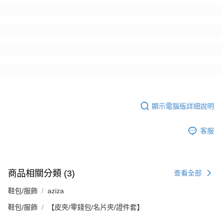
恩沛科技股份有限公司將有權停止該用戶之使用額度並採取法律行動。
顯示電腦版詳細說明
客服
商品相關分類 (3)
查看全部
鞋包/服飾
aziza
鞋包/服飾
【皮夾/零錢包/名片夾/證件套】