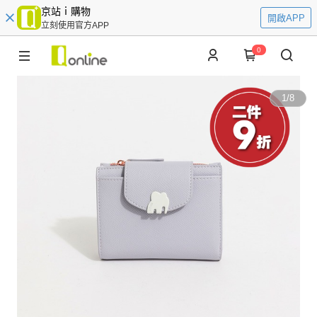
京站ｉ購物
開啟APP
立刻使用官方APP
0
1
/
8