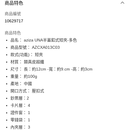
商品特色
Apple Pay
商品編號
街口支付
10629717
悠遊付
商品特色
Google Pay
品名： aziza UNA半蓋釦式短夾-多色
全盈+PAY
商品型號： AZCXA013C03
款式(功能)： 短夾
大哥付你分期
材質： 類真皮超纖
相關說明
尺寸： 長：約12cm -寬：約9.cm -高：約3cm
【大哥付你分期使用說明】
AFTEE先享後付
1.本服務由台灣大哥大提供，台灣大哥大用戶可立即使用無須另外申請。
重量： 約100g
2.付款方式選擇「大哥付你分期」，訂單成立後會自動跳轉到大哥付的交易
相關說明
產地： 中國
流程，驗證手機門號後，選擇欲分期的期數、繳款截止日，確認付款後即完
【關於「AFTEE先享後付」】
開口方式： 壓扣式
成交易。
ATM付款
AFTEE先享後付是「在收到商品之後才付款」的支付方式。 讓您購物簡單
3.實際核准額度、可分期數及費用金額請依後續交易確認頁面所載為準。
鈔票層：2
便利好安心！
4.訂單成立30分鐘內，如未前往確認交易或遇審核未通過，訂單將自動取
１．簡單：不需註冊會員、不需綁卡、不需儲值。
卡片層： 4
運送方式
消。如遇「轉專審核」未通過狀況，表示未達大哥付你分期系統評分，恕無
２．便利：只要手機號碼，簡訊認證，即可結帳。
法說明評估內容。
證件窗： 1
３．安心：先確認商品／服務後，再付款。
付款後全家取貨
【繳款方式說明】
零錢袋： 1
1.分期款項不併入電信帳單，「大哥付你分期」於每月結算日後寄送繳費提
每筆NT$70，滿NT$1,000(含以上)免運費
【「AFTEE先享後付」結帳流程】
內夾層： 3
醒簡訊。