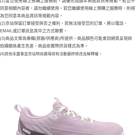
(1)當您使用線上預購之服務前，請優先閱讀本商品資訊等規範。若您不
便利好安心！
4.訂單成立30分鐘內，如未前往確認交易或遇審核未通過，訂單將自動取
１．簡單：不需註冊會員、不需綁卡、不需儲值。
同意相關內容者，請勿繼續使用。若您繼續使用線上預購之服務時，則視
運送方式
消。如遇「轉專審核」未通過狀況，表示未達大哥付你分期系統評分，恕無
２．便利：只要手機號碼，簡訊認證，即可結帳。
法說明評估內容。
為您同意本商品資訊等規範內容。
３．安心：先確認商品／服務後，再付款。
付款後全家取貨
【繳款方式說明】
(2)京站保留訂單接受與否之權利，若無法接受您的訂單，將以電話、
1.分期款項不併入電信帳單，「大哥付你分期」於每月結算日後寄送繳費提
每筆NT$70，滿NT$899(含以上)免運費
【「AFTEE先享後付」結帳流程】
EMAIL或訂單訊息其中之方式聯繫。
醒簡訊。
１．於結帳方式選擇「AFTEE先享後付」後，將跳轉至「AFTEE先享後付」
2.透過簡訊連結打開帳單後，可選擇「超商條碼／台灣大直營門市／銀行轉
(3)商品文案為專櫃(原廠/供應商)所提供，商品顏色可能會因網頁呈現與
付款後7-11取貨
結帳頁面，進行簡訊認證並確認金額後，即可完成結帳。
帳／街口支付／iPASS MONEY」等通路繳費。
２．訂單成立數日內，您將收到繳費通知簡訊。
拍攝關係產生色差，商品依實際供貨樣式為準。
每筆NT$70，滿NT$899(含以上)免運費
３．收到繳費通知簡訊後14天內，點擊此簡訊中的連結，可透過四大超商／
【注意事項】
(4)
其他未盡事宜
京站時尚廣場保有活動最終修改及解釋權。
ATM／網路銀行／等多元方式進行付款，方視為交易完成。
宅配
1.本服務係由「台灣大哥大股份有限公司」（以下簡稱本公司）所提供，讓
※ 請注意：結帳手續完成當下不需立刻繳費，但若您需要取消訂單，請聯絡
用戶於交易時，得透過本服務購買商品或服務，並由商店將買賣／分期付款
每筆NT$100，滿NT$1,000(含以上)免運費
購買商品的店家。未經商家同意取消之訂單仍視為有效，需透過AFTEE先享
買賣價金債權讓與本公司後，依約使用本公司帳單繳交帳款。
後付繳納相關費用。
2.基於同意付款使用「大哥付你分期」之契約關係目的，商店將以您的個人
京站台北店客服中心(1F星巴克旁) 即日起不提供京站紙袋，取件時
※ 交易是否成功請以「AFTEE先享後付 」之結帳頁面顯示為準，若有關於
資料（包含姓名、電話或地址）提供予台灣大哥大進項蒐集、處理及利用，
是否繳費成功／繳費後需取消欲退款等相關疑問，請聯繫「AFTEE先享後付
請自備購物袋，若需購買紙袋可現場詢問
由本公司與您本人進行分期帳單所需資料之確認、核對及更正。
客戶支援中心」
https://netprotections.freshdesk.com/support/home
3.完整用戶服務條款，請詳閱以下連結：
https://oppay.tw/userRule
免運費
【注意事項】
１．透過由恩沛科技股份有限公司提供之「AFTEE先享後付」服務完成之交
易，需依本服務之必要範圍內提供個人資料，並將交易相關給付款項請求債
權轉讓予恩沛科技股份有限公司。
２．關於個人資料處理事宜，請瀏覽以下網址：
https://aftee.tw/terms/#terms3
３．未成年的使用者請事先徵得法定代理人或監護人之同意方可使用