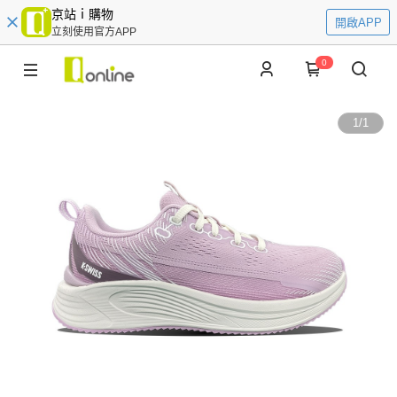
京站ｉ購物
開啟APP
立刻使用官方APP
0
1
/
1