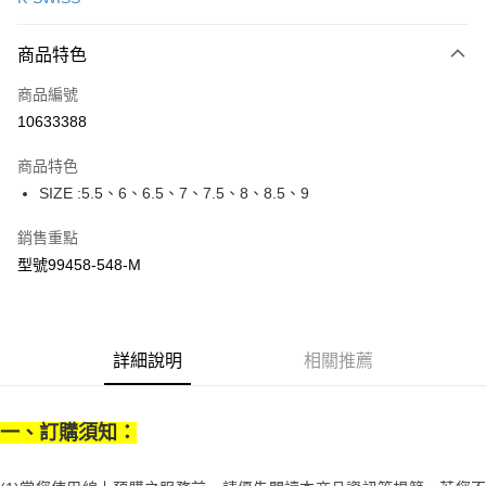
信用卡分期付款
6 期 0 利率 每期
NT$365
21家銀行
商品特色
合作金庫商業銀行
第一商業銀行
LINE Pay
商品編號
華南商業銀行
彰化商業銀行
10633388
Apple Pay
上海商業儲蓄銀行
台北富邦商業銀行
國泰世華商業銀行
兆豐國際商業銀行
商品特色
街口支付
臺灣中小企業銀行
台中商業銀行
SIZE :5.5、6、6.5、7、7.5、8、8.5、9
匯豐（台灣）商業銀行
華泰商業銀行
悠遊付
聯邦商業銀行
遠東國際商業銀行
銷售重點
元大商業銀行
永豐商業銀行
Google Pay
型號99458-548-M
玉山商業銀行
星展（台灣）商業銀行
台新國際商業銀行
中國信託商業銀行
全盈+PAY
台灣樂天信用卡公司
大哥付你分期
相關說明
詳細說明
相關推薦
【大哥付你分期使用說明】
AFTEE先享後付
1.本服務由台灣大哥大提供，台灣大哥大用戶可立即使用無須另外申請。
2.付款方式選擇「大哥付你分期」，訂單成立後會自動跳轉到大哥付的交易
相關說明
一、訂購須知：
流程，驗證手機門號後，選擇欲分期的期數、繳款截止日，確認付款後即完
【關於「AFTEE先享後付」】
成交易。
ATM付款
AFTEE先享後付是「在收到商品之後才付款」的支付方式。 讓您購物簡單
3.實際核准額度、可分期數及費用金額請依後續交易確認頁面所載為準。