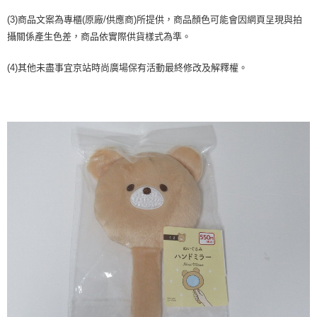
２．訂單成立數日內，您將收到繳費通知簡訊。
每筆NT$70，滿NT$899(含以上)免運費
３．收到繳費通知簡訊後14天內，點擊此簡訊中的連結，可透過四大超商／
(3)商品文案為專櫃(原廠/供應商)所提供，商品顏色可能會因網頁呈現與拍
【注意事項】
ATM／網路銀行／等多元方式進行付款，方視為交易完成。
宅配
攝關係產生色差，商品依實際供貨樣式為準。
1.本服務係由「台灣大哥大股份有限公司」（以下簡稱本公司）所提供，讓
※ 請注意：結帳手續完成當下不需立刻繳費，但若您需要取消訂單，請聯絡
用戶於交易時，得透過本服務購買商品或服務，並由商店將買賣／分期付款
每筆NT$100，滿NT$1,000(含以上)免運費
購買商品的店家。未經商家同意取消之訂單仍視為有效，需透過AFTEE先享
買賣價金債權讓與本公司後，依約使用本公司帳單繳交帳款。
(4)其他未盡事宜京站時尚廣場保有活動最終修改及解釋權。
後付繳納相關費用。
2.基於同意付款使用「大哥付你分期」之契約關係目的，商店將以您的個人
京站台北店客服中心(1F星巴克旁) 即日起不提供京站紙袋，取件時
※ 交易是否成功請以「AFTEE先享後付 」之結帳頁面顯示為準，若有關於
資料（包含姓名、電話或地址）提供予台灣大哥大進項蒐集、處理及利用，
是否繳費成功／繳費後需取消欲退款等相關疑問，請聯繫「AFTEE先享後付
請自備購物袋，若需購買紙袋可現場詢問
由本公司與您本人進行分期帳單所需資料之確認、核對及更正。
客戶支援中心」
https://netprotections.freshdesk.com/support/home
3.完整用戶服務條款，請詳閱以下連結：
https://oppay.tw/userRule
免運費
【注意事項】
１．透過由恩沛科技股份有限公司提供之「AFTEE先享後付」服務完成之交
易，需依本服務之必要範圍內提供個人資料，並將交易相關給付款項請求債
權轉讓予恩沛科技股份有限公司。
２．關於個人資料處理事宜，請瀏覽以下網址：
https://aftee.tw/terms/#terms3
３．未成年的使用者請事先徵得法定代理人或監護人之同意方可使用
「AFTEE先享後付」，若未經同意申辦者引起之損失，本公司不負相關責
任。
４．使用「AFTEE先享後付」時，將依據個別帳號之用戶狀況，依本公司即
時審查核予不同之上限額度；若仍有額度不足之情形，本公司將視審查結果
請求用戶進行身份認證。
５．嚴禁一人註冊多個帳號或使用他人資訊註冊。若發現惡意使用之情形，
恩沛科技股份有限公司將有權停止該用戶之使用額度並採取法律行動。