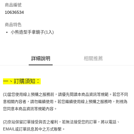
商品編號
街口支付
10636534
悠遊付
商品特色
Google Pay
小熊造型手拿鏡子(1入)
全盈+PAY
大哥付你分期
相關說明
詳細說明
相關推薦
【大哥付你分期使用說明】
AFTEE先享後付
1.本服務由台灣大哥大提供，台灣大哥大用戶可立即使用無須另外申請。
2.付款方式選擇「大哥付你分期」，訂單成立後會自動跳轉到大哥付的交易
相關說明
流程，驗證手機門號後，選擇欲分期的期數、繳款截止日，確認付款後即完
一、訂購須知：
【關於「AFTEE先享後付」】
成交易。
ATM付款
AFTEE先享後付是「在收到商品之後才付款」的支付方式。 讓您購物簡單
3.實際核准額度、可分期數及費用金額請依後續交易確認頁面所載為準。
便利好安心！
(1)當您使用線上預購之服務前，請優先閱讀本商品資訊等規範。若您不同
4.訂單成立30分鐘內，如未前往確認交易或遇審核未通過，訂單將自動取
１．簡單：不需註冊會員、不需綁卡、不需儲值。
運送方式
消。如遇「轉專審核」未通過狀況，表示未達大哥付你分期系統評分，恕無
意相關內容者，請勿繼續使用。若您繼續使用線上預購之服務時，則視為
２．便利：只要手機號碼，簡訊認證，即可結帳。
法說明評估內容。
您同意本商品資訊等規範內容。
３．安心：先確認商品／服務後，再付款。
付款後全家取貨
【繳款方式說明】
1.分期款項不併入電信帳單，「大哥付你分期」於每月結算日後寄送繳費提
每筆NT$70，滿NT$899(含以上)免運費
【「AFTEE先享後付」結帳流程】
(2)京站保留訂單接受與否之權利，若無法接受您的訂單，將以電話、
醒簡訊。
１．於結帳方式選擇「AFTEE先享後付」後，將跳轉至「AFTEE先享後付」
2.透過簡訊連結打開帳單後，可選擇「超商條碼／台灣大直營門市／銀行轉
EMAIL或訂單訊息其中之方式聯繫。
付款後7-11取貨
結帳頁面，進行簡訊認證並確認金額後，即可完成結帳。
帳／街口支付／iPASS MONEY」等通路繳費。