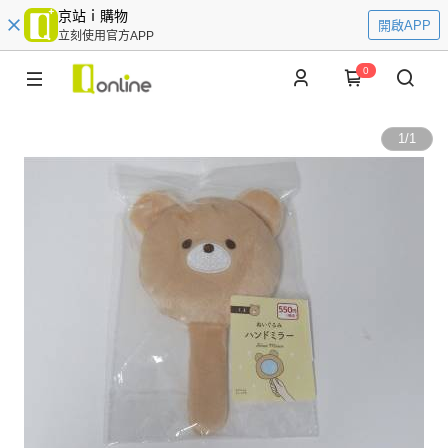
京站ｉ購物
開啟APP
立刻使用官方APP
0
1
/
1