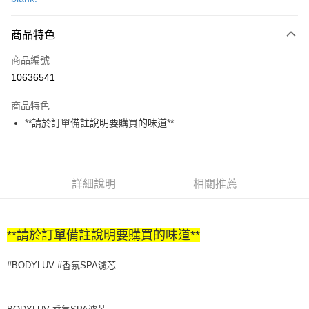
LINE Pay
商品特色
Apple Pay
商品編號
街口支付
10636541
悠遊付
商品特色
Google Pay
**請於訂單備註說明要購買的味道**
全盈+PAY
大哥付你分期
相關說明
詳細說明
相關推薦
【大哥付你分期使用說明】
AFTEE先享後付
1.本服務由台灣大哥大提供，台灣大哥大用戶可立即使用無須另外申請。
2.付款方式選擇「大哥付你分期」，訂單成立後會自動跳轉到大哥付的交易
相關說明
流程，驗證手機門號後，選擇欲分期的期數、繳款截止日，確認付款後即完
**請於訂單備註說明要購買的味道**
【關於「AFTEE先享後付」】
成交易。
ATM付款
AFTEE先享後付是「在收到商品之後才付款」的支付方式。 讓您購物簡單
3.實際核准額度、可分期數及費用金額請依後續交易確認頁面所載為準。
便利好安心！
#BODYLUV #香氛SPA濾芯
4.訂單成立30分鐘內，如未前往確認交易或遇審核未通過，訂單將自動取
１．簡單：不需註冊會員、不需綁卡、不需儲值。
運送方式
消。如遇「轉專審核」未通過狀況，表示未達大哥付你分期系統評分，恕無
２．便利：只要手機號碼，簡訊認證，即可結帳。
法說明評估內容。
３．安心：先確認商品／服務後，再付款。
付款後全家取貨
【繳款方式說明】