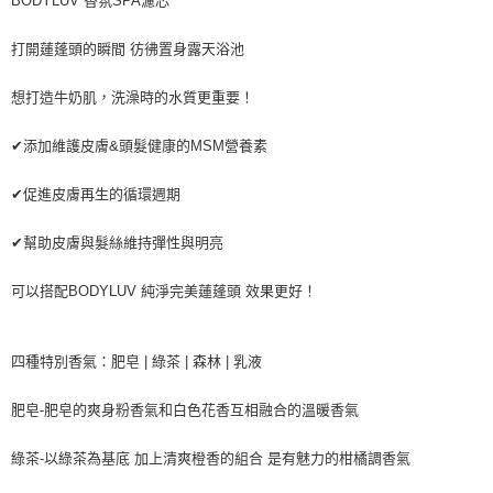
BODYLUV 香氛SPA濾芯
1.分期款項不併入電信帳單，「大哥付你分期」於每月結算日後寄送繳費提
每筆NT$70，滿NT$899(含以上)免運費
【「AFTEE先享後付」結帳流程】
醒簡訊。
１．於結帳方式選擇「AFTEE先享後付」後，將跳轉至「AFTEE先享後付」
打開蓮蓬頭的瞬間 彷彿置身露天浴池
2.透過簡訊連結打開帳單後，可選擇「超商條碼／台灣大直營門市／銀行轉
付款後7-11取貨
結帳頁面，進行簡訊認證並確認金額後，即可完成結帳。
帳／街口支付／iPASS MONEY」等通路繳費。
２．訂單成立數日內，您將收到繳費通知簡訊。
每筆NT$70，滿NT$899(含以上)免運費
想打造牛奶肌，洗澡時的水質更重要！
３．收到繳費通知簡訊後14天內，點擊此簡訊中的連結，可透過四大超商／
【注意事項】
ATM／網路銀行／等多元方式進行付款，方視為交易完成。
宅配
1.本服務係由「台灣大哥大股份有限公司」（以下簡稱本公司）所提供，讓
※ 請注意：結帳手續完成當下不需立刻繳費，但若您需要取消訂單，請聯絡
✔添加維護皮膚&頭髮健康的MSM營養素
用戶於交易時，得透過本服務購買商品或服務，並由商店將買賣／分期付款
每筆NT$100，滿NT$1,000(含以上)免運費
購買商品的店家。未經商家同意取消之訂單仍視為有效，需透過AFTEE先享
買賣價金債權讓與本公司後，依約使用本公司帳單繳交帳款。
後付繳納相關費用。
✔促進皮膚再生的循環週期
2.基於同意付款使用「大哥付你分期」之契約關係目的，商店將以您的個人
京站台北店客服中心(1F星巴克旁) 即日起不提供京站紙袋，取件時
※ 交易是否成功請以「AFTEE先享後付 」之結帳頁面顯示為準，若有關於
資料（包含姓名、電話或地址）提供予台灣大哥大進項蒐集、處理及利用，
是否繳費成功／繳費後需取消欲退款等相關疑問，請聯繫「AFTEE先享後付
請自備購物袋，若需購買紙袋可現場詢問
由本公司與您本人進行分期帳單所需資料之確認、核對及更正。
✔幫助皮膚與髮絲維持彈性與明亮
客戶支援中心」
https://netprotections.freshdesk.com/support/home
3.完整用戶服務條款，請詳閱以下連結：
https://oppay.tw/userRule
免運費
【注意事項】
可以搭配BODYLUV 純淨完美蓮蓬頭 效果更好！
１．透過由恩沛科技股份有限公司提供之「AFTEE先享後付」服務完成之交
易，需依本服務之必要範圍內提供個人資料，並將交易相關給付款項請求債
權轉讓予恩沛科技股份有限公司。
四種特別香氣：肥皂 | 綠茶 | 森林 | 乳液
２．關於個人資料處理事宜，請瀏覽以下網址：
https://aftee.tw/terms/#terms3
３．未成年的使用者請事先徵得法定代理人或監護人之同意方可使用
肥皂-肥皂的爽身粉香氣和白色花香互相融合的溫暖香氣
「AFTEE先享後付」，若未經同意申辦者引起之損失，本公司不負相關責
任。
綠茶-以綠茶為基底 加上清爽橙香的組合 是有魅力的柑橘調香氣
４．使用「AFTEE先享後付」時，將依據個別帳號之用戶狀況，依本公司即
時審查核予不同之上限額度；若仍有額度不足之情形，本公司將視審查結果