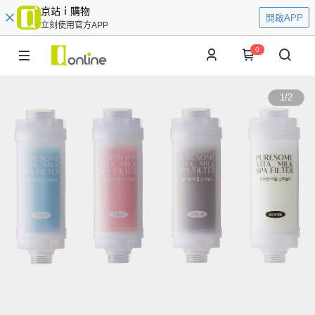
京站ｉ購物
開啟APP
立刻使用官方APP
0
1
/
2