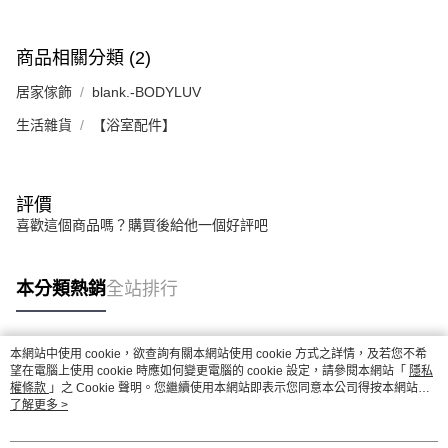
商品相關分類 (2)
居家傢飾
blank.-BODYLUV
生活雜貨
【浴室配件】
評價
喜歡這個商品嗎？購買後給他一個好評吧
本分類熱銷
全站排行
本網站中使用 cookie，欲查詢有關本網站使用 cookie 方式之詳情，及若您不希
熱門標籤
望在電腦上使用 cookie 時應如何變更電腦的 cookie 設定，請參閱本網站「
隱私
權條款
」之 Cookie 聲明。您繼續使用本網站即表示您同意本公司得按本網站使
用條款之 Cookie 聲明使用 cookie。
了解更多 >