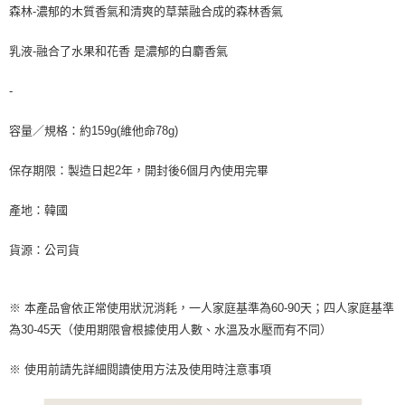
請求用戶進行身份認證。
森林-濃郁的木質香氣和清爽的草葉融合成的森林香氣
５．嚴禁一人註冊多個帳號或使用他人資訊註冊。若發現惡意使用之情形，
恩沛科技股份有限公司將有權停止該用戶之使用額度並採取法律行動。
乳液-融合了水果和花香 是濃郁的白麝香氣
-
容量／規格：約159g(維他命78g)
保存期限：製造日起2年，開封後6個月內使用完畢
產地：韓國
貨源：公司貨
※ 本產品會依正常使用狀況消耗，一人家庭基準為60-90天；四人家庭基準
為30-45天（使用期限會根據使用人數、水溫及水壓而有不同）
※ 使用前請先詳細閱讀使用方法及使用時注意事項