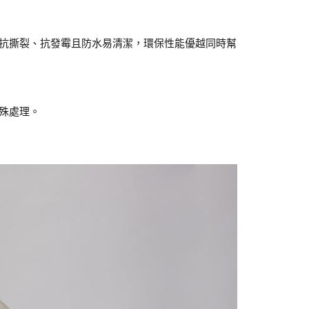
抗撕裂、抗發霉且防水易清潔，環保性能優越同時幫
殊處理。