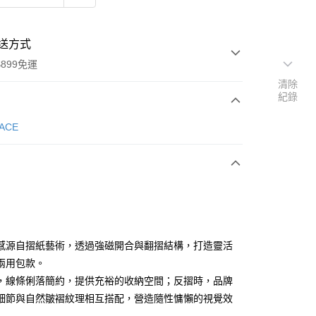
送方式
899免運
清除
紀錄
次付款
PACE
期付款
0 利率 每期
NT$563
21家銀行
庫商業銀行
第一商業銀行
業銀行
彰化商業銀行
業儲蓄銀行
台北富邦商業銀行
華商業銀行
兆豐國際商業銀行
感源自摺紙藝術，透過強磁開合與翻摺結構，打造靈活
小企業銀行
台中商業銀行
兩用包款。
台灣）商業銀行
華泰商業銀行
，線條俐落簡約，提供充裕的收納空間；反摺時，品牌
業銀行
遠東國際商業銀行
細節與自然皺褶紋理相互搭配，營造隨性慵懶的視覺效
業銀行
永豐商業銀行
y