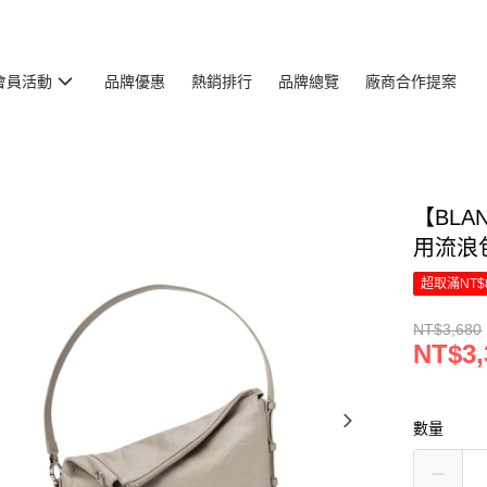
會員活動
品牌優惠
熱銷排行
品牌總覽
廠商合作提案
【BLA
用流浪包
超取滿NT$
NT$3,680
NT$3,
數量