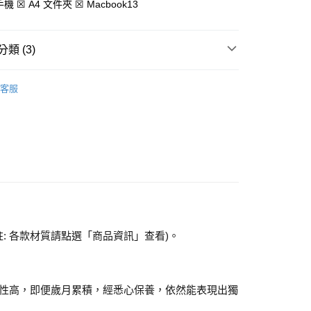
否成功請以「AFTEE先享後付 」之結帳頁面顯示為準，若有關於
5手機 ☒ A4 文件夾 ☒ Macbook13
含姓名、電話或地址）提供予台灣大哥大進項蒐集、處理及利
功／繳費後需取消欲退款等相關疑問，請聯繫「AFTEE先享後
客服中心(1F星巴克旁) 即日起不提供京站紙袋，取件時
公司與您本人進行分期帳單所需資料之確認、核對及更正。
援中心」
https://netprotections.freshdesk.com/support/home
物袋，若需購買紙袋可現場詢問
戶服務條款，請詳閱以下連結：
https://oppay.tw/userRule
類 (3)
項】
恩沛科技股份有限公司提供之「AFTEE先享後付」服務完成之
依本服務之必要範圍內提供個人資料，並將交易相關給付款項請
BLANK SPACE
客服
讓予恩沛科技股份有限公司。
【側肩/後背包】
個人資料處理事宜，請瀏覽以下網址：
ee.tw/terms/#terms3
【手提/手拿包】
年的使用者請事先徵得法定代理人或監護人之同意方可使用
E先享後付」，若未經同意申辦者引起之損失，本公司不負相關責
AFTEE先享後付」時，將依據個別帳號之用戶狀況，依本公司
核予不同之上限額度；若仍有額度不足之情形，本公司將視審查
用戶進行身份認證。
一人註冊多個帳號或使用他人資訊註冊。若發現惡意使用之情
科技股份有限公司將有權停止該用戶之使用額度並採取法律行
註: 各款材質請點選「商品資訊」查看)。
性高，即便歲月累積，經悉心保養，依然能表現出獨