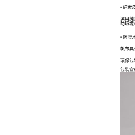
▪ 純
選用純
助環境
▪ 防
帆布具
環保包
包裝盒