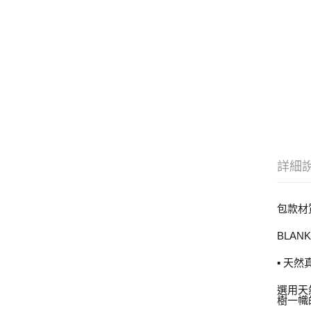
詳細
包
BLA
▪ 天
選用天
樹一幟