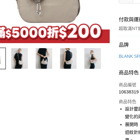
付款與運
超取滿NT$
付款方式
品牌
信用卡一
BLANK S
信用卡分
商品特色
6 期 
商品編號
合作金
LINE Pay
10638319
華南商
Apple Pay
上海商
商品特色
國泰世
設計靈
街口支付
臺灣中
變化的
匯豐（
悠遊付
展開時
聯邦商
迴紋針
元大商
Google Pa