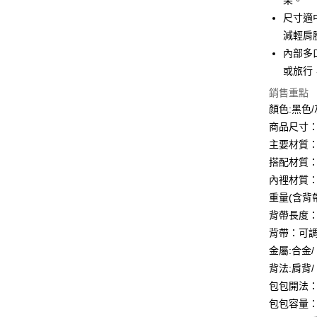
果。
玉山商
台新國
全盈+PAY
尺寸適
台灣樂
減輕肩
大哥付你
內部多
相關說明
或旅行
【大哥付
AFTEE先
1.本服務
銷售重點
2.付款方
相關說明
顏色:黑色
流程，驗
【關於「A
ATM付款
完成交易
商品尺寸：(L)
AFTEE
3.實際核
便利好安
主要材質
4.訂單成
１．簡單
搭配材質
消。如遇
２．便利
運送方式
無法說明
３．安心
內裡材質：棉
【繳款方
付款後全
重量(含背帶)
1.分期款
【「AFT
醒簡訊。
背帶長度：最
每筆NT$7
１．於結帳
2.透過簡
付」結帳
背帶：可調
帳／街口支
付款後7-1
２．訂單
金屬:合金
３．收到繳
每筆NT$7
【注意事
／ATM／
背法:肩背/
1.本服務
※ 請注意
包包開法
宅配
用戶於交
絡購買商品
款買賣價
包包容量：☒
先享後付
每筆NT$1
2.基於同