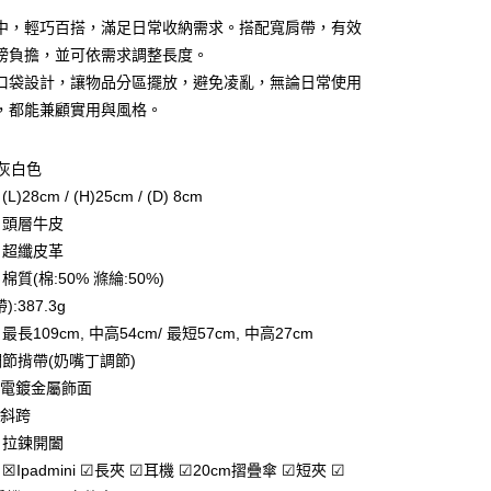
業銀行
星展（台灣）商業銀行
際商業銀行
中國信託商業銀行
中，輕巧百搭，滿足日常收納需求。搭配寬肩帶，有效
天信用卡公司
膀負擔，並可依需求調整長度。
分期
口袋設計，讓物品分區擺放，避免凌亂，無論日常使用
，都能兼顧實用與風格。
你分期使用說明】
享後付
由台灣大哥大提供，台灣大哥大用戶可立即使用無須另外申請。
式選擇「大哥付你分期」，訂單成立後會自動跳轉到大哥付的交易
/灰白色
證手機門號後，選擇欲分期的期數、繳款截止日，確認付款後即
FTEE先享後付」】
。
28cm / (H)25cm / (D) 8cm
先享後付是「在收到商品之後才付款」的支付方式。 讓您購物簡單
准額度、可分期數及費用金額請依後續交易確認頁面所載為準。
心！
：頭層牛皮
立30分鐘內，如未前往確認交易或遇審核未通過，訂單將自動取
：不需註冊會員、不需綁卡、不需儲值。
：超纖皮革
「轉專審核」未通過狀況，表示未達大哥付你分期系統評分，恕
：只要手機號碼，簡訊認證，即可結帳。
評估內容。
：先確認商品／服務後，再付款。
質(棉:50% 滌綸:50%)
式說明】
家取貨
:387.3g
項不併入電信帳單，「大哥付你分期」於每月結算日後寄送繳費提
EE先享後付」結帳流程】
長109cm, 中高54cm/ 最短57cm, 中高27cm
0，滿NT$899(含以上)免運費
方式選擇「AFTEE先享後付」後，將跳轉至「AFTEE先享後
訊連結打開帳單後，可選擇「超商條碼／台灣大直營門市／銀行轉
頁面，進行簡訊認證並確認金額後，即可完成結帳。
節揹帶(奶嘴丁調節)
付／iPASS MONEY」等通路繳費。
1取貨
成立數日內，您將收到繳費通知簡訊。
/ 電鍍金屬飾面
費通知簡訊後14天內，點擊此簡訊中的連結，可透過四大超商
0，滿NT$899(含以上)免運費
項】
網路銀行／等多元方式進行付款，方視為交易完成。
 斜跨
係由「台灣大哥大股份有限公司」（以下簡稱本公司）所提供，讓
：結帳手續完成當下不需立刻繳費，但若您需要取消訂單，請聯
：拉鍊開闔
易時，得透過本服務購買商品或服務，並由商店將買賣／分期付
的店家。未經商家同意取消之訂單仍視為有效，需透過AFTEE
金債權讓與本公司後，依約使用本公司帳單繳交帳款。
Ipadmini ☑長夾 ☑耳機 ☑20cm摺疊傘 ☑短夾 ☑
繳納相關費用。
00，滿NT$1,000(含以上)免運費
意付款使用「大哥付你分期」之契約關係目的，商店將以您的個人