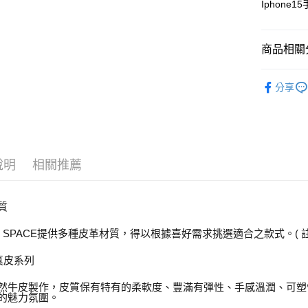
※ 交易是
Iphone1
資料（包
是否繳費成
京站台北店
用，由本
付客戶支
請自備購
3.完整用
商品相關分
免運費
【注意事
１．透過由
鞋包/服飾
交易，需
分享
求債權轉
鞋包/服飾
２．關於
https://aft
鞋包/服飾
３．未成
「AFTE
任。
４．使用「
說明
相關推薦
即時審查
結果請求
５．嚴禁
款材質
形，恩沛
動。
NK SPACE提供多種皮革材質，得以根據喜好需求挑選適合之款式。( 
然真皮系列
然牛皮製作，皮質保有特有的柔軟度、豐滿有彈性、手感溫潤、可塑
的魅力氛圍。