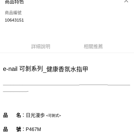
商品特色
Apple Pay
商品編號
街口支付
10643151
悠遊付
Google Pay
全盈+PAY
詳細說明
相關推薦
大哥付你分期
相關說明
e-nail 可剝系列
_
健康香氛水指甲
【大哥付你分期使用說明】
AFTEE先享後付
1.本服務由台灣大哥大提供，台灣大哥大用戶可立即使用無須另外申請。
2.付款方式選擇「大哥付你分期」，訂單成立後會自動跳轉到大哥付的交易
相關說明
__________________
_
___________________________________________________
_______________
流程，驗證手機門號後，選擇欲分期的期數、繳款截止日，確認付款後即完
【關於「AFTEE先享後付」】
_
________________
成交易。
ATM付款
AFTEE先享後付是「在收到商品之後才付款」的支付方式。 讓您購物簡單
3.實際核准額度、可分期數及費用金額請依後續交易確認頁面所載為準。
便利好安心！
4.訂單成立30分鐘內，如未前往確認交易或遇審核未通過，訂單將自動取
１．簡單：不需註冊會員、不需綁卡、不需儲值。
運送方式
消。如遇「轉專審核」未通過狀況，表示未達大哥付你分期系統評分，恕無
２．便利：只要手機號碼，簡訊認證，即可結帳。
法說明評估內容。
品 名
：日光漫歩
<可剝式>
３．安心：先確認商品／服務後，再付款。
付款後全家取貨
【繳款方式說明】
1.分期款項不併入電信帳單，「大哥付你分期」於每月結算日後寄送繳費提
每筆NT$70，滿NT$1,000(含以上)免運費
【「AFTEE先享後付」結帳流程】
品 號
：P467M
醒簡訊。
１．於結帳方式選擇「AFTEE先享後付」後，將跳轉至「AFTEE先享後付」