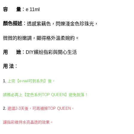
2.透過簡訊連結打開帳單後，可選擇「超商條碼／台灣大直營門市／銀行轉
付款後7-11取貨
結帳頁面，進行簡訊認證並確認金額後，即可完成結帳。
帳／街口支付／iPASS MONEY」等通路繳費。
容 量
：e 11ml
２．訂單成立數日內，您將收到繳費通知簡訊。
每筆NT$70，滿NT$1,000(含以上)免運費
３．收到繳費通知簡訊後14天內，點擊此簡訊中的連結，可透過四大超商／
【注意事項】
ATM／網路銀行／等多元方式進行付款，方視為交易完成。
宅配
顏色描述
：
1.本服務係由「台灣大哥大股份有限公司」（以下簡稱本公司）所提供，讓
透感紫藕色，閃爍淺金色珍珠光，
※ 請注意：結帳手續完成當下不需立刻繳費，但若您需要取消訂單，請聯絡
用戶於交易時，得透過本服務購買商品或服務，並由商店將買賣／分期付款
每筆NT$100，滿NT$1,200(含以上)免運費
購買商品的店家。未經商家同意取消之訂單仍視為有效，需透過AFTEE先享
買賣價金債權讓與本公司後，依約使用本公司帳單繳交帳款。
後付繳納相關費用。
微微的粉嫩調，顯得格外溫柔婉約。
2.基於同意付款使用「大哥付你分期」之契約關係目的，商店將以您的個人
京站台北店客服中心(1F星巴克旁) 即日起不提供京站紙袋，取件時
※ 交易是否成功請以「AFTEE先享後付 」之結帳頁面顯示為準，若有關於
資料（包含姓名、電話或地址）提供予台灣大哥大進項蒐集、處理及利用，
是否繳費成功／繳費後需取消欲退款等相關疑問，請聯繫「AFTEE先享後付
請自備購物袋，若需購買紙袋可現場詢問
由本公司與您本人進行分期帳單所需資料之確認、核對及更正。
用 途
：DIY繽紛指彩與開心生活
客戶支援中心」
https://netprotections.freshdesk.com/support/home
3.完整用戶服務條款，請詳閱以下連結：
https://oppay.tw/userRule
免運費
【注意事項】
用 法
：
１．透過由恩沛科技股份有限公司提供之「AFTEE先享後付」服務完成之交
易，需依本服務之必要範圍內提供個人資料，並將交易相關給付款項請求債
權轉讓予恩沛科技股份有限公司。
1.
上完【e-nail可剝系列】後，
２．關於個人資料處理事宜，請瀏覽以下網址：
https://aftee.tw/terms/#terms3
請務必再上【定色系列TOP QUEEN】避免脫落！
３．未成年的使用者請事先徵得法定代理人或監護人之同意方可使用
「AFTEE先享後付」，若未經同意申辦者引起之損失，本公司不負相關責
任。
2.
建議2-3天後，可再補擦TOP QUEEN，
４．使用「AFTEE先享後付」時，將依據個別帳號之用戶狀況，依本公司即
時審查核予不同之上限額度；若仍有額度不足之情形，本公司將視審查結果
讓指彩維持水亮晶透的效果。
請求用戶進行身份認證。
５．嚴禁一人註冊多個帳號或使用他人資訊註冊。若發現惡意使用之情形，
恩沛科技股份有限公司將有權停止該用戶之使用額度並採取法律行動。