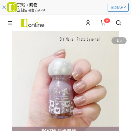
京站ｉ購物
開啟APP
立刻使用官方APP
0
1
/
5