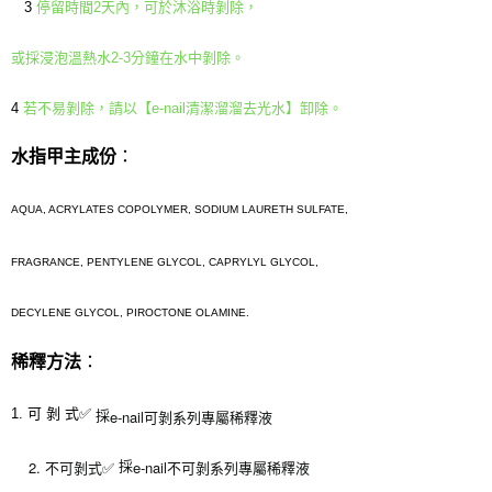
3
停留時間2天內，可於沐浴時剝除，
或採浸泡溫熱水2-3分鐘在水中剝除。
4
若不易剝除，請以【e-nail清潔溜溜去光水】卸除。
水指甲主成份
：
AQUA, ACRYLATES COPOLYMER, SODIUM LAURETH SULFATE,
FRAGRANCE,
PENTYLENE GLYCOL,
CAPRYLYL GLYCOL,
DECYLENE GLYCOL, PIROCTONE OLAMINE.
稀釋方法
：
1. 可 剝 式✅
e-nail可剝系列專屬稀釋液
採
2. 不可剝式✅
e-nail不可剝系列專屬稀釋液
採