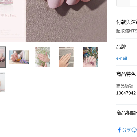
付款與運
超取滿NT$
付款方式
品牌
信用卡一
e-nail
LINE Pay
商品特色
Apple Pay
商品編號
街口支付
10647942
悠遊付
商品相關分
Google Pa
美妝保養
全盈+PAY
分享
美妝保養