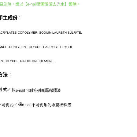
易剝除，請以【e-nail清潔溜溜去光水】卸除。
甲主成份
：
ACRYLATES COPOLYMER, SODIUM LAURETH SULFATE,
ANCE,
PENTYLENE GLYCOL,
CAPRYLYL GLYCOL,
NE GLYCOL, PIROCTONE OLAMINE.
方法
：
 剝 式✅
e-nail可剝系列專屬稀釋液
採
不可剝式✅
e-nail不可剝系列專屬稀釋液
採