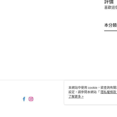
評價
喜歡這
本分類
本網站中使用 cookie，欲查詢有關
設定，請參閱本網站「
隱私權條款
使用 cookie。
了解更多 >