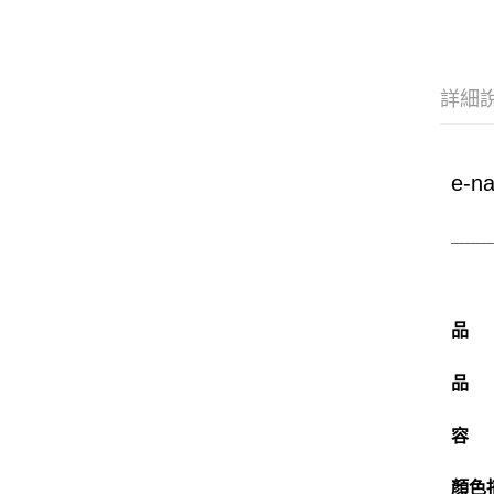
詳細
e-n
_______
品
品
容
顏色