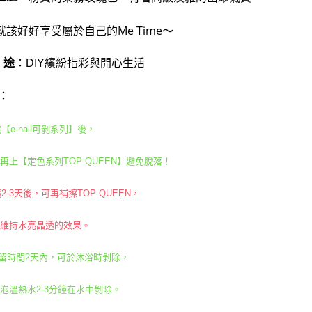
免運費
【注意事
１．透過由
就該好好享受屬於自己的Me Time～
交易，需
求債權轉
２．關於
 途
：DIY繽紛指彩與開心生活
https://aft
３．未成
：
「AFTE
任。
４．使用「
【e-nail可剝系列】後，
即時審查
結果請求
５．嚴禁
再上【定色系列TOP QUEEN】避免脫落！
形，恩沛
動。
2-3天後，可再補擦TOP QUEEN，
彩維持水亮晶透的效果。
留時間2天內，可於沐浴時剝除，
泡溫熱水2-3分鐘在水中剝除。