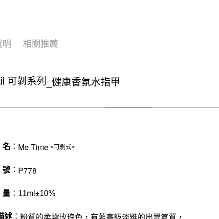
大哥付你
相關說明
【大哥付
AFTEE先
1.本服務
2.付款方
相關說明
說明
相關推薦
流程，驗
【關於「A
ATM付款
完成交易
AFTEE
3.實際核
便利好安
4.訂單成
１．簡單
ail 可剝系列
_
健康香氛水指甲
消。如遇
２．便利
運送方式
無法說明
３．安心
【繳款方
付款後全
__________________
_
____________________________________________
___________________________
1.分期款
【「AFT
醒簡訊。
每筆NT$7
１．於結帳
2.透過簡
付」結帳
帳／街口支
付款後7-1
２．訂單
Me Time
 名
：
３．收到繳
<可剝式>
每筆NT$7
【注意事
／ATM／
1.本服務
※ 請注意
P778
宅配
 號
：
用戶於交
絡購買商品
款買賣價
先享後付
每筆NT$1
2.基於同
※ 交易是
 量
：11ml±10%
資料（包
是否繳費成
京站台北店
用，由本
付客戶支
請自備購
3.完整用
粉質的柔霧玫瑰色，有著高級淡雅的出眾氣質，
描述
：