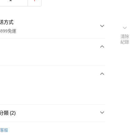
送方式
899免運
清除
紀錄
次付款
類 (2)
y
e-nail
客服
【指彩/保養】