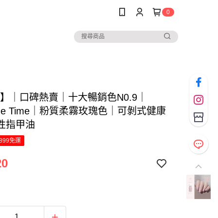
0
ail】｜口碑熱賣｜十大暢銷色N0.9｜
 Me Time｜粉質柔霧玫瑰色｜可剝式健康
性指甲油
899免運
20