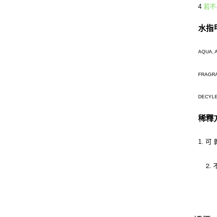
4
若不
水指
AQUA, 
FRAGR
DECYLE
稀釋
1. 可
2. 