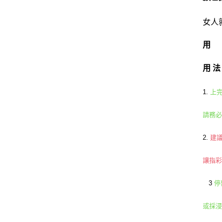
女人
用
用 法
1.
上完
請務必
2.
建議
讓指
3
停
或採浸