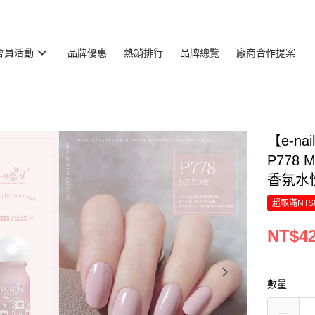
會員活動
品牌優惠
熱銷排行
品牌總覽
廠商合作提案
【e-n
P778
香氛水
超取滿NT$
NT$4
數量