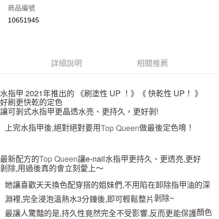
商品編號
街口支付
10651945
悠遊付
Google Pay
全盈+PAY
詳細說明
相關推薦
大哥付你分期
水指甲 2021年推出的 《刷塗性 UP ！》《 快乾性 UP！ 》
相關說明
好刷更快乾的定色
【大哥付你分期使用說明】
讓可剝式水指甲更晶透水亮、更持久，更好剝!
AFTEE先享後付
1.本服務由台灣大哥大提供，台灣大哥大用戶可立即使用無須另外申請。
2.付款方式選擇「大哥付你分期」，訂單成立後會自動跳轉到大哥付的交易
相關說明
上完水指甲後,絕對絕對要用
Top Queen
做最後定色唷！
流程，驗證手機門號後，選擇欲分期的期數、繳款截止日，確認付款後即完
【關於「AFTEE先享後付」】
成交易。
ATM付款
AFTEE先享後付是「在收到商品之後才付款」的支付方式。 讓您購物簡單
3.實際核准額度、可分期數及費用金額請依後續交易確認頁面所載為準。
便利好安心！
最新配方的
Top Queen
讓e-nail水指甲更持久、更透亮,更好
4.訂單成立30分鐘內，如未前往確認交易或遇審核未通過，訂單將自動取
１．簡單：不需註冊會員、不需綁卡、不需儲值。
運送方式
消。如遇「轉專審核」未通過狀況，表示未達大哥付你分期系統評分，恕無
剝
除,用過後真的會立刻愛上～
２．便利：只要手機號碼，簡訊認證，即可結帳。
法說明評估內容。
３．安心：先確認商品／服務後，再付款。
付款後全家取貨
她讓喜歡天天換色配穿搭的姐妹們,不用陷在卸除
指甲油的深
【繳款方式說明】
1.分期款項不併入電信帳單，「大哥付你分期」於每月結算日後寄送繳費提
每筆NT$70，滿NT$899(含以上)免運費
【「AFTEE先享後付」結帳流程】
剝除~
淵裡,完全浸泡溫熱水3分鐘後,即可輕鬆整片
醒簡訊。
１．於結帳方式選擇「AFTEE先享後付」後，將跳轉至「AFTEE先享後付」
2.透過簡訊連結打開帳單後，可選擇「超商條碼／台灣大直營門市／銀行轉
顏色
最讓人驚豔的是,持久性竟然完全不受影響,反而更能保護
付款後7-11取貨
結帳頁面，進行簡訊認證並確認金額後，即可完成結帳。
帳／街口支付／iPASS MONEY」等通路繳費。