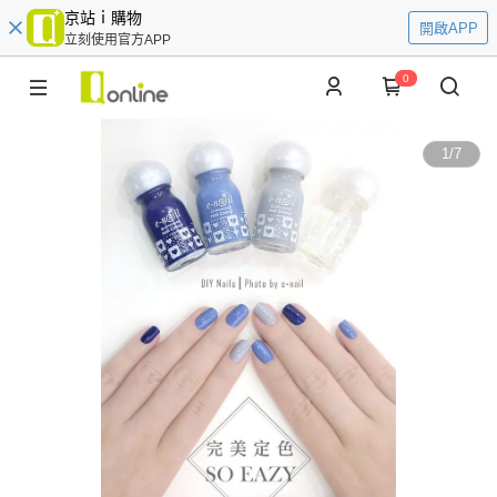
京站ｉ購物
開啟APP
立刻使用官方APP
0
1
/
7