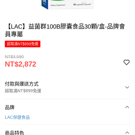
【LAC】益菌群100B膠囊食品30顆/盒-品牌會
員專屬
超取滿NT$899免運
NT$3,590
NT$2,872
付款與運送方式
超取滿NT$899免運
付款方式
品牌
信用卡一次付款
LAC保健食品
LINE Pay
商品特色
Apple Pay