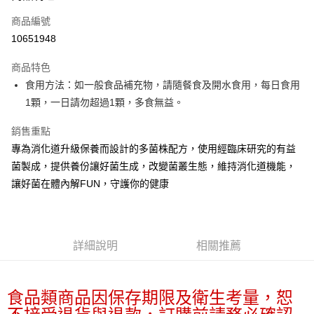
商品編號
街口支付
10651948
悠遊付
商品特色
Google Pay
食用方法：如一般食品補充物，請隨餐食及開水食用，每日食用
全盈+PAY
1顆，一日請勿超過1顆，多食無益。
大哥付你分期
銷售重點
相關說明
專為消化道升級保養而設計的多菌株配方，使用經臨床研究的有益
【大哥付你分期使用說明】
菌製成，提供養份讓好菌生成，改變菌叢生態，維持消化道機能，
AFTEE先享後付
1.本服務由台灣大哥大提供，台灣大哥大用戶可立即使用無須另外申請。
讓好菌在體內解FUN，守護你的健康
2.付款方式選擇「大哥付你分期」，訂單成立後會自動跳轉到大哥付的交易
相關說明
流程，驗證手機門號後，選擇欲分期的期數、繳款截止日，確認付款後即完
【關於「AFTEE先享後付」】
成交易。
ATM付款
AFTEE先享後付是「在收到商品之後才付款」的支付方式。 讓您購物簡單
3.實際核准額度、可分期數及費用金額請依後續交易確認頁面所載為準。
便利好安心！
4.訂單成立30分鐘內，如未前往確認交易或遇審核未通過，訂單將自動取
１．簡單：不需註冊會員、不需綁卡、不需儲值。
詳細說明
相關推薦
運送方式
消。如遇「轉專審核」未通過狀況，表示未達大哥付你分期系統評分，恕無
２．便利：只要手機號碼，簡訊認證，即可結帳。
法說明評估內容。
３．安心：先確認商品／服務後，再付款。
付款後全家取貨
【繳款方式說明】
1.分期款項不併入電信帳單，「大哥付你分期」於每月結算日後寄送繳費提
每筆NT$70，滿NT$899(含以上)免運費
【「AFTEE先享後付」結帳流程】
食品類商品因保存期限及衛生考量，恕
醒簡訊。
１．於結帳方式選擇「AFTEE先享後付」後，將跳轉至「AFTEE先享後付」
2.透過簡訊連結打開帳單後，可選擇「超商條碼／台灣大直營門市／銀行轉