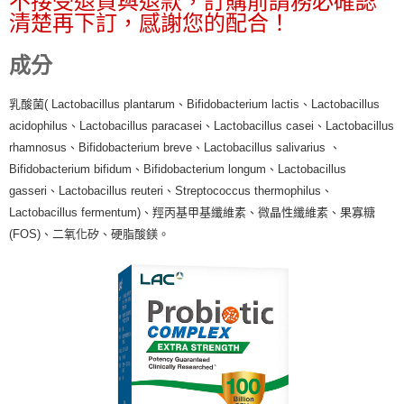
不接受退貨與退款，訂購前請務必確認
付款後7-11取貨
結帳頁面，進行簡訊認證並確認金額後，即可完成結帳。
帳／街口支付／iPASS MONEY」等通路繳費。
清楚再下訂，感謝您的配合！
２．訂單成立數日內，您將收到繳費通知簡訊。
每筆NT$70，滿NT$899(含以上)免運費
３．收到繳費通知簡訊後14天內，點擊此簡訊中的連結，可透過四大超商／
【注意事項】
ATM／網路銀行／等多元方式進行付款，方視為交易完成。
宅配
成分
1.本服務係由「台灣大哥大股份有限公司」（以下簡稱本公司）所提供，讓
※ 請注意：結帳手續完成當下不需立刻繳費，但若您需要取消訂單，請聯絡
用戶於交易時，得透過本服務購買商品或服務，並由商店將買賣／分期付款
每筆NT$100，滿NT$1,000(含以上)免運費
購買商品的店家。未經商家同意取消之訂單仍視為有效，需透過AFTEE先享
買賣價金債權讓與本公司後，依約使用本公司帳單繳交帳款。
後付繳納相關費用。
乳酸菌( Lactobacillus plantarum、Bifidobacterium lactis、Lactobacillus
2.基於同意付款使用「大哥付你分期」之契約關係目的，商店將以您的個人
京站台北店客服中心(1F星巴克旁) 即日起不提供京站紙袋，取件時
※ 交易是否成功請以「AFTEE先享後付 」之結帳頁面顯示為準，若有關於
資料（包含姓名、電話或地址）提供予台灣大哥大進項蒐集、處理及利用，
acidophilus、Lactobacillus paracasei、Lactobacillus casei、Lactobacillus
是否繳費成功／繳費後需取消欲退款等相關疑問，請聯繫「AFTEE先享後付
請自備購物袋，若需購買紙袋可現場詢問
由本公司與您本人進行分期帳單所需資料之確認、核對及更正。
rhamnosus、Bifidobacterium breve、Lactobacillus salivarius 、
客戶支援中心」
https://netprotections.freshdesk.com/support/home
3.完整用戶服務條款，請詳閱以下連結：
https://oppay.tw/userRule
免運費
Bifidobacterium bifidum、Bifidobacterium longum、Lactobacillus
【注意事項】
gasseri、Lactobacillus reuteri、Streptococcus thermophilus、
１．透過由恩沛科技股份有限公司提供之「AFTEE先享後付」服務完成之交
Lactobacillus fermentum)、羥丙基甲基纖維素、微晶性纖維素、果寡糖
易，需依本服務之必要範圍內提供個人資料，並將交易相關給付款項請求債
權轉讓予恩沛科技股份有限公司。
(FOS)、二氧化矽、硬脂酸鎂。
２．關於個人資料處理事宜，請瀏覽以下網址：
https://aftee.tw/terms/#terms3
３．未成年的使用者請事先徵得法定代理人或監護人之同意方可使用
「AFTEE先享後付」，若未經同意申辦者引起之損失，本公司不負相關責
任。
４．使用「AFTEE先享後付」時，將依據個別帳號之用戶狀況，依本公司即
時審查核予不同之上限額度；若仍有額度不足之情形，本公司將視審查結果
請求用戶進行身份認證。
５．嚴禁一人註冊多個帳號或使用他人資訊註冊。若發現惡意使用之情形，
恩沛科技股份有限公司將有權停止該用戶之使用額度並採取法律行動。