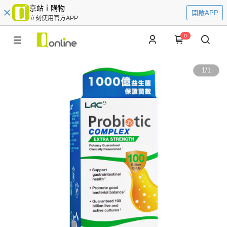
京站ｉ購物
開啟APP
立刻使用官方APP
0
1
/
1