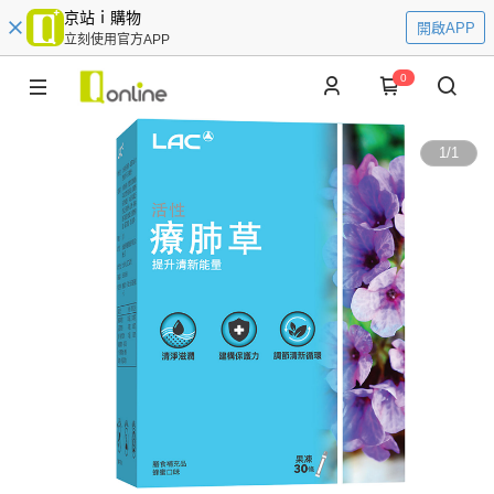
京站ｉ購物
開啟APP
立刻使用官方APP
0
1
/
1