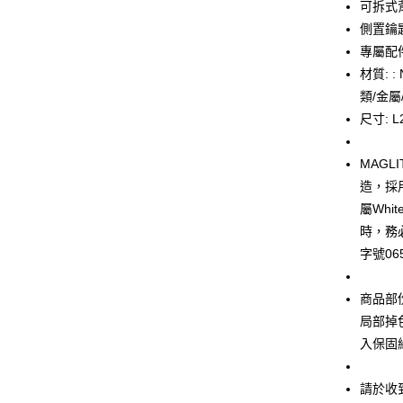
台新國
全盈+PAY
可拆式
台灣樂
側置鑰
大哥付你
專屬配件
相關說明
材質: :
【大哥付
AFTEE先
1.本服務
類/金屬
2.付款方
相關說明
尺寸: L2
流程，驗
【關於「A
ATM付款
完成交易
AFTEE
3.實際核
便利好安
MAG
4.訂單成
１．簡單
造，採
消。如遇
２．便利
運送方式
無法說明
屬Whi
３．安心
【繳款方
時，務
付款後全
1.分期款
【「AFT
字號065
醒簡訊。
每筆NT$7
１．於結帳
2.透過簡
付」結帳
帳／街口支
付款後7-1
２．訂單
商品部
３．收到繳
每筆NT$7
【注意事
局部掉
／ATM／
1.本服務
※ 請注意
入保固
宅配
用戶於交
絡購買商品
款買賣價
先享後付
每筆NT$1
2.基於同
※ 交易是
請於收
資料（包