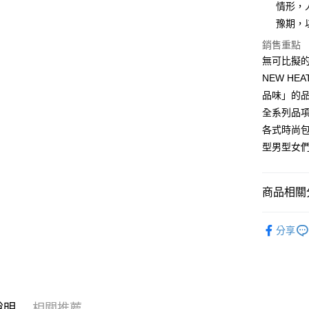
是否繳費成
京站台北店
情形，
用，由本
付客戶支
請自備購
3.完整用
豫期，
免運費
【注意事
銷售重點
１．透過由
無可比擬
交易，需
求債權轉
NEW H
２．關於
品味」的
https://aft
全系列品
３．未成
「AFTE
各式時尚包
任。
型男型女
４．使用「
即時審查
結果請求
５．嚴禁
商品相關分
形，恩沛
動。
鞋包/服飾
分享
鞋包/服飾
說明
相關推薦