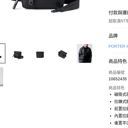
付款與運
超取滿NT$
付款方式
品牌
信用卡一
PORTER 
信用卡分
商品特色
6 期 
商品編號
合作金
LINE Pay
10652435
華南商
Apple Pay
上海商
商品特色
國泰世
磁吸式
街口支付
臺灣中
拉鍊式
匯豐（
悠遊付
前置拉
聯邦商
內置拉
元大商
Google Pa
後置平
玉山商