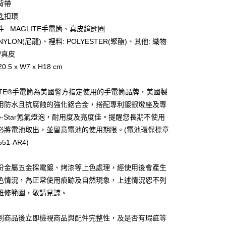
際商業銀行
中國信託商業銀行
背帶
天信用卡公司
匙扣環
分期
 : MAGLITE手電筒、真皮鑰匙圈
 NYLON(尼龍)、裡料: POLYESTER(聚酯)、其他: 織物
你分期使用說明】
享後付
由台灣大哥大提供，台灣大哥大用戶可立即使用無須另外申請。
/真皮
式選擇「大哥付你分期」，訂單成立後會自動跳轉到大哥付的交易
0.5 x W7 x H18 cm
證手機門號後，選擇欲分期的期數、繳款截止日，確認付款後即
FTEE先享後付」】
。
先享後付是「在收到商品之後才付款」的支付方式。 讓您購物簡單
准額度、可分期數及費用金額請依後續交易確認頁面所載為準。
心！
LITE®手電筒為美國警方指定使用的手電筒品牌，美國製
立30分鐘內，如未前往確認交易或遇審核未通過，訂單將自動取
：不需註冊會員、不需綁卡、不需儲值。
用防水且抗腐蝕的強化鋁合金，搭配專利鍍銀燈座及專
「轉專審核」未通過狀況，表示未達大哥付你分期系統評分，恕
：只要手機號碼，簡訊認證，即可結帳。
評估內容。
te-Star氪氣燈泡，耐用度及亮度佳。提醒您長期不使用
：先確認商品／服務後，再付款。
式說明】
必將電池取出，並留意電池的使用期限。(電池環保標章
家取貨
項不併入電信帳單，「大哥付你分期」於每月結算日後寄送繳費提
EE先享後付」結帳流程】
51-AR4)
0，滿NT$899(含以上)免運費
方式選擇「AFTEE先享後付」後，將跳轉至「AFTEE先享後
訊連結打開帳單後，可選擇「超商條碼／台灣大直營門市／銀行轉
頁面，進行簡訊認證並確認金額後，即可完成結帳。
付／iPASS MONEY」等通路繳費。
1取貨
成立數日內，您將收到繳費通知簡訊。
份金屬五金採電鍍、烤漆等上色處理，經使用後會產生
費通知簡訊後14天內，點擊此簡訊中的連結，可透過四大超商
0，滿NT$899(含以上)免運費
項】
色情況，為正常使用痕跡及自然現象，上述情況恕不列
網路銀行／等多元方式進行付款，方視為交易完成。
係由「台灣大哥大股份有限公司」（以下簡稱本公司）所提供，讓
：結帳手續完成當下不需立刻繳費，但若您需要取消訂單，請聯
維修範圍，敬請見諒。
易時，得透過本服務購買商品或服務，並由商店將買賣／分期付
的店家。未經商家同意取消之訂單仍視為有效，需透過AFTEE
金債權讓與本公司後，依約使用本公司帳單繳交帳款。
繳納相關費用。
00，滿NT$1,000(含以上)免運費
意付款使用「大哥付你分期」之契約關係目的，商店將以您的個人
否成功請以「AFTEE先享後付 」之結帳頁面顯示為準，若有關於
到商品後立即檢視商品與配件完整性，及是否有瑕疵等
含姓名、電話或地址）提供予台灣大哥大進項蒐集、處理及利