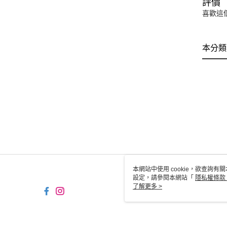
評價
喜歡這
本分類
本網站中使用 cookie，欲查詢有關
設定，請參閱本網站「
隱私權條款
使用 cookie。
了解更多 >