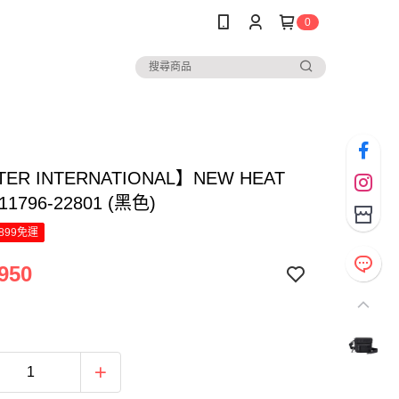
0
ER INTERNATIONAL】NEW HEAT
1796-22801 (黑色)
899免運
950