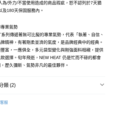
功／繳費後需取消欲退款等相關疑問，請聯繫「AFTEE先享後
客服中心(1F星巴克旁) 即日起不提供京站紙袋，取件時
人為/外力/不當使用造成的商品瑕疵，恕不認列於7天猶
公司與您本人進行分期帳單所需資料之確認、核對及更正。
援中心」
https://netprotections.freshdesk.com/support/home
物袋，若需購買紙袋可現場詢問
戶服務條款，請詳閱以下連結：
以及180天保固服務內。
https://oppay.tw/userRule
項】
恩沛科技股份有限公司提供之「AFTEE先享後付」服務完成之
的專業氣勢
依本服務之必要範圍內提供個人資料，並將交易相關給付款項請
讓予恩沛科技股份有限公司。
EAT系列傳遞著無可比擬的專業氣勢，代表「執著、自信、
個人資料處理事宜，請瀏覽以下網址：
品牌精神，有著剛柔並濟的氣度，是品牌經典中的經典。
ee.tw/terms/#terms3
項豐富，一應俱全，多元袋型變化與剛強面料相襯，提供
年的使用者請事先徵得法定代理人或監護人之同意方可使用
E先享後付」，若未經同意申辦者引起之損失，本公司不負相關責
款選擇。旬年飛逝，NEW HEAT 仍是忙而不碌的都會
們，歷久彌新、氣勢非凡的最佳夥伴。
AFTEE先享後付」時，將依據個別帳號之用戶狀況，依本公司
核予不同之上限額度；若仍有額度不足之情形，本公司將視審查
用戶進行身份認證。
一人註冊多個帳號或使用他人資訊註冊。若發現惡意使用之情
類 (2)
科技股份有限公司將有權停止該用戶之使用額度並採取法律行
PORTER INTERNATIONAL
客服
【側肩/後背包】