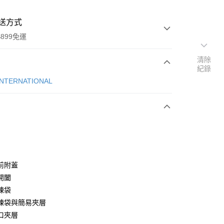
送方式
899免運
清除
紀錄
次付款
INTERNATIONAL
期付款
0 利率 每期
NT$991
21家銀行
庫商業銀行
第一商業銀行
業銀行
彰化商業銀行
業儲蓄銀行
台北富邦商業銀行
華商業銀行
兆豐國際商業銀行
前附蓋
小企業銀行
台中商業銀行
開闔
台灣）商業銀行
華泰商業銀行
鍊袋
業銀行
遠東國際商業銀行
鍊袋與簡易夾層
業銀行
永豐商業銀行
y
口夾層
業銀行
星展（台灣）商業銀行