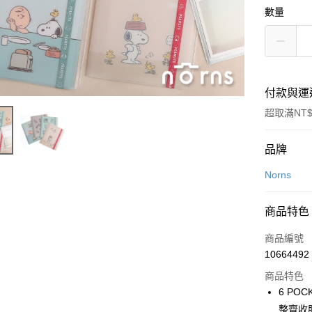
數量
付款與運
超取滿NT$
付款方式
品牌
信用卡一
Norns
LINE Pay
商品特色
Apple Pay
商品編號
街口支付
10664492
商品特色
悠遊付
6 PO
Google Pa
整齊收