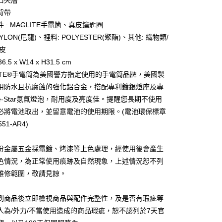
口夾層
業銀行
星展（台灣）商業銀行
際商業銀行
中國信託商業銀行
背帶
天信用卡公司
 : MAGLITE手電筒、真皮鑰匙圈
分期
NYLON(尼龍)、裡料: POLYESTER(聚酯)、其他: 織物類/
真皮
你分期使用說明】
享後付
由台灣大哥大提供，台灣大哥大用戶可立即使用無須另外申請。
6.5 x W14 x H31.5 cm
式選擇「大哥付你分期」，訂單成立後會自動跳轉到大哥付的交易
LITE®手電筒為美國警方指定使用的手電筒品牌，美國製
證手機門號後，選擇欲分期的期數、繳款截止日，確認付款後即
FTEE先享後付」】
用防水且抗腐蝕的強化鋁合金，搭配專利鍍銀燈座及專
。
先享後付是「在收到商品之後才付款」的支付方式。 讓您購物簡單
准額度、可分期數及費用金額請依後續交易確認頁面所載為準。
心！
te-Star氪氣燈泡，耐用度及亮度佳。提醒您長期不使用
立30分鐘內，如未前往確認交易或遇審核未通過，訂單將自動取
：不需註冊會員、不需綁卡、不需儲值。
必將電池取出，並留意電池的使用期限。(電池環保標章
「轉專審核」未通過狀況，表示未達大哥付你分期系統評分，恕
：只要手機號碼，簡訊認證，即可結帳。
評估內容。
51-AR4)
：先確認商品／服務後，再付款。
式說明】
項不併入電信帳單，「大哥付你分期」於每月結算日後寄送繳費提
EE先享後付」結帳流程】
份金屬五金採電鍍、烤漆等上色處理，經使用後會產生
00，滿NT$1,200(含以上)免運費
方式選擇「AFTEE先享後付」後，將跳轉至「AFTEE先享後
訊連結打開帳單後，可選擇「超商條碼／台灣大直營門市／銀行轉
頁面，進行簡訊認證並確認金額後，即可完成結帳。
色情況，為正常使用痕跡及自然現象，上述情況恕不列
付／iPASS MONEY」等通路繳費。
客服中心(1F星巴克旁) 即日起不提供京站紙袋，取件時
成立數日內，您將收到繳費通知簡訊。
維修範圍，敬請見諒。
費通知簡訊後14天內，點擊此簡訊中的連結，可透過四大超商
物袋，若需購買紙袋可現場詢問
項】
網路銀行／等多元方式進行付款，方視為交易完成。
係由「台灣大哥大股份有限公司」（以下簡稱本公司）所提供，讓
：結帳手續完成當下不需立刻繳費，但若您需要取消訂單，請聯
到商品後立即檢視商品與配件完整性，及是否有瑕疵等
易時，得透過本服務購買商品或服務，並由商店將買賣／分期付
的店家。未經商家同意取消之訂單仍視為有效，需透過AFTEE
人為/外力/不當使用造成的商品瑕疵，恕不認列於7天官
金債權讓與本公司後，依約使用本公司帳單繳交帳款。
繳納相關費用。
意付款使用「大哥付你分期」之契約關係目的，商店將以您的個人