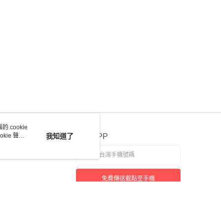
 cookie
kie 聲明
我知道了
官方APP
免費傳送載點至手機
若接到可疑電話，請洽詢165反詐騙專線