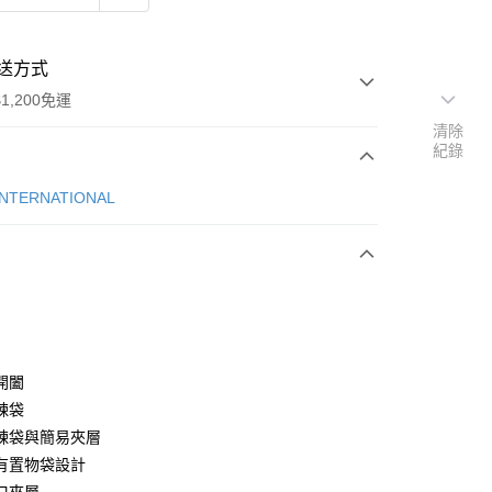
送方式
1,200免運
清除
紀錄
次付款
INTERNATIONAL
期付款
0 利率 每期
NT$857
21家銀行
庫商業銀行
第一商業銀行
業銀行
彰化商業銀行
業儲蓄銀行
台北富邦商業銀行
華商業銀行
兆豐國際商業銀行
開闔
小企業銀行
台中商業銀行
鍊袋
台灣）商業銀行
華泰商業銀行
鍊袋與簡易夾層
業銀行
遠東國際商業銀行
有置物袋設計
業銀行
永豐商業銀行
y