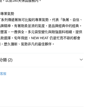
否成功請以「AFTEE先享後付 」之結帳頁面顯示為準，若有關於
期，以及180天保固服務內。
含姓名、電話或地址）提供予台灣大哥大進項蒐集、處理及利
功／繳費後需取消欲退款等相關疑問，請聯繫「AFTEE先享後
公司與您本人進行分期帳單所需資料之確認、核對及更正。
援中心」
https://netprotections.freshdesk.com/support/home
戶服務條款，請詳閱以下連結：
https://oppay.tw/userRule
的專業氣勢
項】
EAT系列傳遞著無可比擬的專業氣勢，代表「執著、自信、
恩沛科技股份有限公司提供之「AFTEE先享後付」服務完成之
品牌精神，有著剛柔並濟的氣度，是品牌經典中的經典。
依本服務之必要範圍內提供個人資料，並將交易相關給付款項請
讓予恩沛科技股份有限公司。
項豐富，一應俱全，多元袋型變化與剛強面料相襯，提供
個人資料處理事宜，請瀏覽以下網址：
款選擇。旬年飛逝，NEW HEAT 仍是忙而不碌的都會
ee.tw/terms/#terms3
們，歷久彌新、氣勢非凡的最佳夥伴。
年的使用者請事先徵得法定代理人或監護人之同意方可使用
E先享後付」，若未經同意申辦者引起之損失，本公司不負相關責
AFTEE先享後付」時，將依據個別帳號之用戶狀況，依本公司
類 (2)
核予不同之上限額度；若仍有額度不足之情形，本公司將視審查
用戶進行身份認證。
PORTER INTERNATIONAL
一人註冊多個帳號或使用他人資訊註冊。若發現惡意使用之情
客服
科技股份有限公司將有權停止該用戶之使用額度並採取法律行
【側肩/後背包】