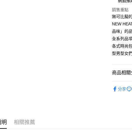
※ 交易是
網猶豫
資料（包
是否繳費成
銷售重點
用，由本
付客戶支
3.完整用
無可比擬
【注意事
NEW H
１．透過由
品味」的
交易，需
求債權轉
全系列品
２．關於
各式時尚包
https://aft
型男型女
３．未成
「AFTE
任。
４．使用「
商品相關分
即時審查
結果請求
鞋包/服飾
５．嚴禁
分享
形，恩沛
鞋包/服飾
動。
說明
相關推薦