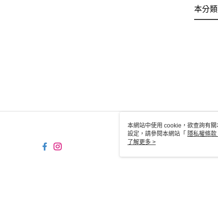
本分類
本網站中使用 cookie，欲查詢有關
設定，請參閱本網站「
隱私權條款
使用 cookie。
了解更多 >