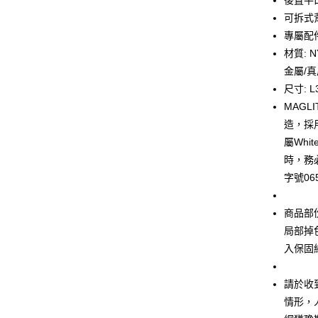
後置平
玉山商
台新國
全盈+PAY
可拆式
台灣樂
專屬配件
大哥付你
材質: 
相關說明
金屬/
【大哥付
AFTEE先
1.本服務
尺寸: L3
2.付款方
相關說明
MAG
流程，驗
【關於「A
造，採
ATM付款
完成交易
AFTEE
3.實際核
便利好安
屬Whi
4.訂單成
１．簡單
時，務
消。如遇
２．便利
運送方式
無法說明
字號065
３．安心
【繳款方
宅配
1.分期款
【「AFT
商品部
醒簡訊。
每筆NT$1
１．於結帳
2.透過簡
付」結帳
局部掉
帳／街口支
京站台北店
２．訂單
入保固
３．收到繳
請自備購
【注意事
／ATM／
1.本服務
免運費
※ 請注意
請於收
用戶於交
絡購買商品
情形，
款買賣價
先享後付
2.基於同