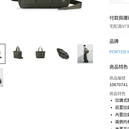
付款與運
宅配滿NT$
付款方式
品牌
信用卡一
PORTER 
信用卡分
商品特色
6 期 
商品編號
合作金
LINE Pay
10670741
華南商
Apple Pay
上海商
商品特色
國泰世
拉鍊式
街口支付
臺灣中
前置拉
匯豐（
悠遊付
內置拉
聯邦商
兩側均
元大商
Google Pa