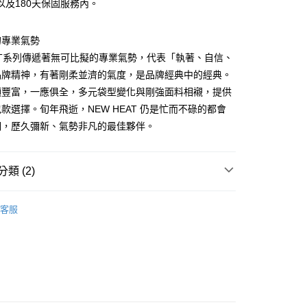
以及180天保固服務內。
金債權讓與本公司後，依約使用本公司帳單繳交帳款。
繳納相關費用。
00，滿NT$1,000(含以上)免運費
意付款使用「大哥付你分期」之契約關係目的，商店將以您的個人
否成功請以「AFTEE先享後付 」之結帳頁面顯示為準，若有關於
含姓名、電話或地址）提供予台灣大哥大進項蒐集、處理及利
功／繳費後需取消欲退款等相關疑問，請聯繫「AFTEE先享後
客服中心(1F星巴克旁) 即日起不提供京站紙袋，取件時
的專業氣勢
公司與您本人進行分期帳單所需資料之確認、核對及更正。
援中心」
https://netprotections.freshdesk.com/support/home
物袋，若需購買紙袋可現場詢問
戶服務條款，請詳閱以下連結：
https://oppay.tw/userRule
EAT系列傳遞著無可比擬的專業氣勢，代表「執著、自信、
項】
品牌精神，有著剛柔並濟的氣度，是品牌經典中的經典。
恩沛科技股份有限公司提供之「AFTEE先享後付」服務完成之
項豐富，一應俱全，多元袋型變化與剛強面料相襯，提供
依本服務之必要範圍內提供個人資料，並將交易相關給付款項請
讓予恩沛科技股份有限公司。
款選擇。旬年飛逝，NEW HEAT 仍是忙而不碌的都會
個人資料處理事宜，請瀏覽以下網址：
們，歷久彌新、氣勢非凡的最佳夥伴。
ee.tw/terms/#terms3
年的使用者請事先徵得法定代理人或監護人之同意方可使用
E先享後付」，若未經同意申辦者引起之損失，本公司不負相關責
類 (2)
AFTEE先享後付」時，將依據個別帳號之用戶狀況，依本公司
核予不同之上限額度；若仍有額度不足之情形，本公司將視審查
PORTER INTERNATIONAL
用戶進行身份認證。
客服
一人註冊多個帳號或使用他人資訊註冊。若發現惡意使用之情
【側肩/後背包】
科技股份有限公司將有權停止該用戶之使用額度並採取法律行