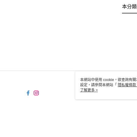
本分類
本網站中使用 cookie，欲查詢有關
設定，請參閱本網站「
隱私權條款
使用 cookie。
了解更多 >