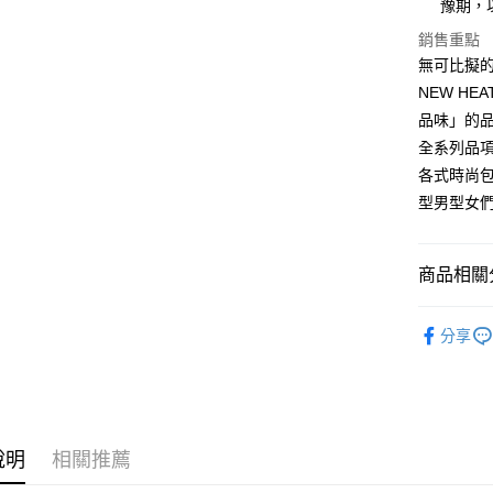
豫期，
款買賣價
先享後付
每筆NT$1
2.基於同
※ 交易是
銷售重點
資料（包
是否繳費成
京站台北店
無可比擬
用，由本
付客戶支
請自備購
3.完整用
NEW H
免運費
【注意事
品味」的
１．透過由
全系列品
交易，需
求債權轉
各式時尚包
２．關於
型男型女
https://aft
３．未成
「AFTE
任。
商品相關分
４．使用「
即時審查
鞋包/服飾
結果請求
分享
５．嚴禁
鞋包/服飾
形，恩沛
動。
說明
相關推薦