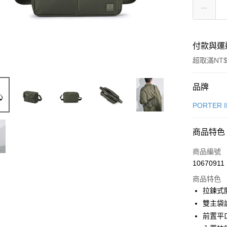
付款與運
超取滿NT$
付款方式
品牌
信用卡一
PORTER 
信用卡分
商品特色
6 期 
商品編號
合作金
LINE Pay
10670911
華南商
Apple Pay
上海商
商品特色
國泰世
拉鍊式
街口支付
臺灣中
雙主袋
匯豐（
悠遊付
前置平
聯邦商