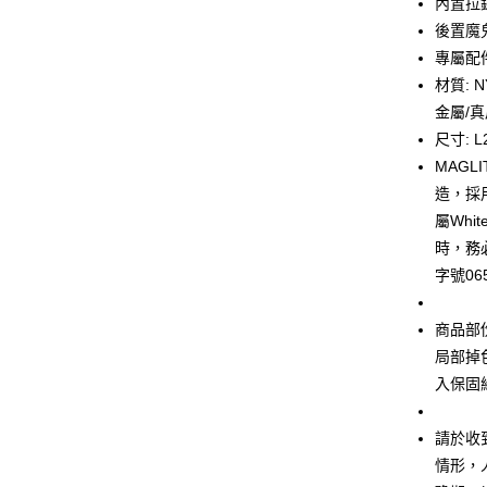
內置拉
元大商
Google Pa
後置魔
玉山商
台新國
全盈+PAY
專屬配件
台灣樂
材質: 
大哥付你
金屬/
相關說明
尺寸: L2
【大哥付
AFTEE先
1.本服務
MAG
2.付款方
相關說明
造，採
流程，驗
【關於「A
屬Whi
ATM付款
完成交易
AFTEE
3.實際核
便利好安
時，務
4.訂單成
１．簡單
字號065
消。如遇
２．便利
運送方式
無法說明
３．安心
【繳款方
商品部
付款後全
1.分期款
【「AFT
局部掉
醒簡訊。
每筆NT$7
１．於結帳
2.透過簡
付」結帳
入保固
帳／街口支
付款後7-1
２．訂單
３．收到繳
每筆NT$7
【注意事
請於收
／ATM／
1.本服務
※ 請注意
情形，
宅配
用戶於交
絡購買商品