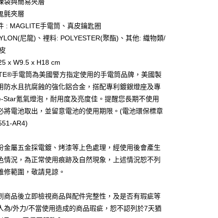
鍊袋與簡易夾層
業銀行
永豐商業銀行
y
鬼氈夾層
業銀行
星展（台灣）商業銀行
際商業銀行
中國信託商業銀行
 : MAGLITE手電筒、真皮鑰匙圈
天信用卡公司
NYLON(尼龍)、裡料: POLYESTER(聚酯)、其他: 織物類/
分期
真皮
5 x W9.5 x H18 cm
你分期使用說明】
享後付
由台灣大哥大提供，台灣大哥大用戶可立即使用無須另外申請。
LITE®手電筒為美國警方指定使用的手電筒品牌，美國製
式選擇「大哥付你分期」，訂單成立後會自動跳轉到大哥付的交易
用防水且抗腐蝕的強化鋁合金，搭配專利鍍銀燈座及專
證手機門號後，選擇欲分期的期數、繳款截止日，確認付款後即
FTEE先享後付」】
te-Star氪氣燈泡，耐用度及亮度佳。提醒您長期不使用
。
先享後付是「在收到商品之後才付款」的支付方式。 讓您購物簡單
准額度、可分期數及費用金額請依後續交易確認頁面所載為準。
心！
必將電池取出，並留意電池的使用期限。(電池環保標章
立30分鐘內，如未前往確認交易或遇審核未通過，訂單將自動取
：不需註冊會員、不需綁卡、不需儲值。
51-AR4)
「轉專審核」未通過狀況，表示未達大哥付你分期系統評分，恕
：只要手機號碼，簡訊認證，即可結帳。
評估內容。
：先確認商品／服務後，再付款。
式說明】
份金屬五金採電鍍、烤漆等上色處理，經使用後會產生
家取貨
項不併入電信帳單，「大哥付你分期」於每月結算日後寄送繳費提
EE先享後付」結帳流程】
色情況，為正常使用痕跡及自然現象，上述情況恕不列
0，滿NT$899(含以上)免運費
方式選擇「AFTEE先享後付」後，將跳轉至「AFTEE先享後
訊連結打開帳單後，可選擇「超商條碼／台灣大直營門市／銀行轉
頁面，進行簡訊認證並確認金額後，即可完成結帳。
維修範圍，敬請見諒。
付／iPASS MONEY」等通路繳費。
1取貨
成立數日內，您將收到繳費通知簡訊。
費通知簡訊後14天內，點擊此簡訊中的連結，可透過四大超商
0，滿NT$899(含以上)免運費
項】
到商品後立即檢視商品與配件完整性，及是否有瑕疵等
網路銀行／等多元方式進行付款，方視為交易完成。
係由「台灣大哥大股份有限公司」（以下簡稱本公司）所提供，讓
：結帳手續完成當下不需立刻繳費，但若您需要取消訂單，請聯
人為/外力/不當使用造成的商品瑕疵，恕不認列於7天猶
易時，得透過本服務購買商品或服務，並由商店將買賣／分期付
的店家。未經商家同意取消之訂單仍視為有效，需透過AFTEE