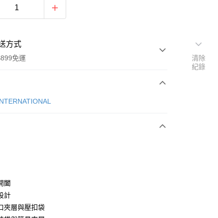
送方式
899免運
清除
紀錄
次付款
INTERNATIONAL
期付款
0 利率 每期
NT$694
21家銀行
庫商業銀行
第一商業銀行
業銀行
彰化商業銀行
業儲蓄銀行
台北富邦商業銀行
華商業銀行
兆豐國際商業銀行
開闔
小企業銀行
台中商業銀行
設計
台灣）商業銀行
華泰商業銀行
口夾層與壓扣袋
業銀行
遠東國際商業銀行