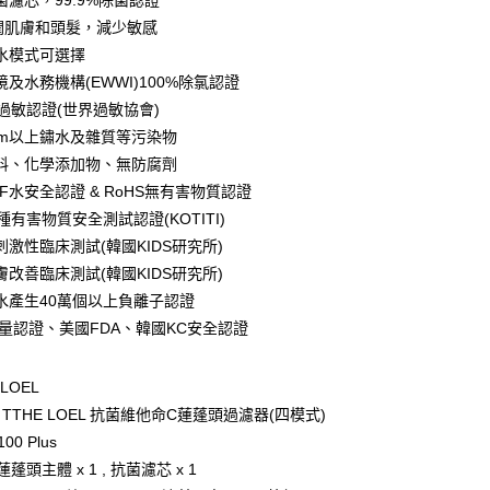
菌濾芯，99.9%除菌認證
業銀行
星展（台灣）商業銀行
際商業銀行
中國信託商業銀行
潤肌膚和頭髮，減少敏感
天信用卡公司
水模式可選擇
分期
及水務機構(EWWI)100%除氯認證
防過敏認證(世界過敏協會)
你分期使用說明】
享後付
由台灣大哥大提供，台灣大哥大用戶可立即使用無須另外申請。
µm以上鏽水及雜質等污染物
式選擇「大哥付你分期」，訂單成立後會自動跳轉到大哥付的交易
料、化學添加物、無防腐劑
證手機門號後，選擇欲分期的期數、繳款截止日，確認付款後即
FTEE先享後付」】
F水安全認證 & RoHS無有害物質認證
。
先享後付是「在收到商品之後才付款」的支付方式。 讓您購物簡單
准額度、可分期數及費用金額請依後續交易確認頁面所載為準。
心！
種有害物質安全測試認證(KOTITI)
立30分鐘內，如未前往確認交易或遇審核未通過，訂單將自動取
：不需註冊會員、不需綁卡、不需儲值。
刺激性臨床測試(韓國KIDS研究所)
「轉專審核」未通過狀況，表示未達大哥付你分期系統評分，恕
：只要手機號碼，簡訊認證，即可結帳。
評估內容。
膚改善臨床測試(韓國KIDS研究所)
：先確認商品／服務後，再付款。
式說明】
C水產生40萬個以上負離子認證
L-宅配
項不併入電信帳單，「大哥付你分期」於每月結算日後寄送繳費提
EE先享後付」結帳流程】
質量認證、美國FDA、韓國KC安全認證
0，滿NT$499(含以上)免運費
方式選擇「AFTEE先享後付」後，將跳轉至「AFTEE先享後
訊連結打開帳單後，可選擇「超商條碼／台灣大直營門市／銀行轉
頁面，進行簡訊認證並確認金額後，即可完成結帳。
付／iPASS MONEY」等通路繳費。
成立數日內，您將收到繳費通知簡訊。
 LOEL
費通知簡訊後14天內，點擊此簡訊中的連結，可透過四大超商
項】
網路銀行／等多元方式進行付款，方視為交易完成。
TTHE LOEL 抗菌維他命C蓮蓬頭過濾器(四模式)
係由「台灣大哥大股份有限公司」（以下簡稱本公司）所提供，讓
：結帳手續完成當下不需立刻繳費，但若您需要取消訂單，請聯
00 Plus
易時，得透過本服務購買商品或服務，並由商店將買賣／分期付
的店家。未經商家同意取消之訂單仍視為有效，需透過AFTEE
金債權讓與本公司後，依約使用本公司帳單繳交帳款。
蓬頭主體 x 1 , 抗菌濾芯 x 1
繳納相關費用。
意付款使用「大哥付你分期」之契約關係目的，商店將以您的個人