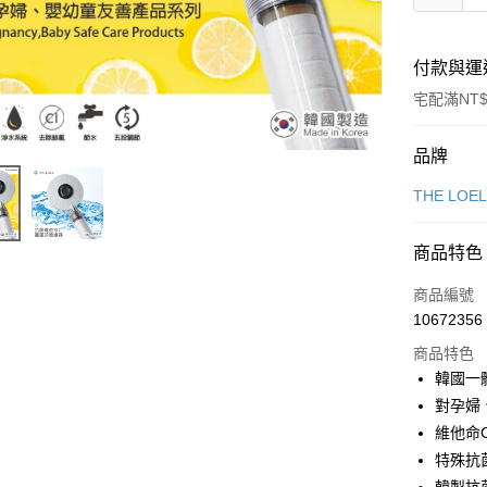
付款與運
宅配滿NT$
付款方式
品牌
信用卡一
THE LOE
信用卡分
商品特色
6 期 
商品編號
合作金
LINE Pay
10672356
華南商
Apple Pay
上海商
商品特色
國泰世
韓國一
街口支付
臺灣中
對孕婦
匯豐（
悠遊付
維他命
聯邦商
特殊抗菌
元大商
Google Pa