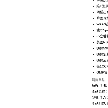
韓製抗
玉山商
台新國
全盈+PAY
維C滋
台灣樂
四種出
大哥付你
韓國環境
相關說明
WAA
【大哥付
AFTEE先
1.本服務
濾除5
2.付款方
相關說明
不含香
流程，驗
【關於「A
美國NS
ATM付款
完成交易
AFTEE
3.實際核
便利好安
通過59
4.訂單成
１．簡單
通過無
消。如遇
２．便利
運送方式
無法說明
通過皮
３．安心
【繳款方
每1C
THE LOE
1.分期款
【「AFT
GMP
醒簡訊。
每筆NT$6
１．於結帳
2.透過簡
付」結帳
銷售重點
帳／街口支
２．訂單
品牌: THE
３．收到繳
【注意事
／ATM／
產品名稱：
1.本服務
※ 請注意
型號: TLV-1
用戶於交
絡購買商品
款買賣價
產品組成: 蓮
先享後付
2.基於同