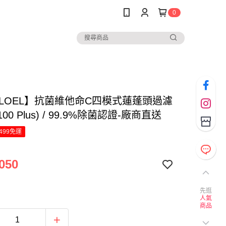
0
E LOEL】抗菌維他命C四模式蓮蓬頭過濾
100 Plus) / 99.9%除菌認證-廠商直送
499免運
050
先逛
人氣
商品