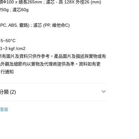
否成功請以「AFTEE先享後付 」之結帳頁面顯示為準，若有關於
Ф100 x 總長265mm ; 濾芯 - 高 128X 外徑26 (mm)
含姓名、電話或地址）提供予台灣大哥大進項蒐集、處理及利
功／繳費後需取消欲退款等相關疑問，請聯繫「AFTEE先享後
50g ; 濾芯60g
公司與您本人進行分期帳單所需資料之確認、核對及更正。
援中心」
https://netprotections.freshdesk.com/support/home
戶服務條款，請詳閱以下連結：
https://oppay.tw/userRule
項】
C, ABS, 鍍鉻) ; 濾芯 (PP, 維他命C)
恩沛科技股份有限公司提供之「AFTEE先享後付」服務完成之
依本服務之必要範圍內提供個人資料，並將交易相關給付款項請
讓予恩沛科技股份有限公司。
~50°C
個人資料處理事宜，請瀏覽以下網址：
~3 kgf /cm2
ee.tw/terms/#terms3
 所有圖片及資料只供作參考，產品圖片及描述與實物或有
年的使用者請事先徵得法定代理人或監護人之同意方可使用
E先享後付」，若未經同意申辦者引起之損失，本公司不負相關責
品外觀及細節均以實物及代理商提供為準。資料如有更
另行通知
AFTEE先享後付」時，將依據個別帳號之用戶狀況，依本公司
核予不同之上限額度；若仍有額度不足之情形，本公司將視審查
用戶進行身份認證。
一人註冊多個帳號或使用他人資訊註冊。若發現惡意使用之情
類 (2)
科技股份有限公司將有權停止該用戶之使用額度並採取法律行
韓國 THE LOEL
客服
【浴室配件】