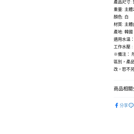
※ 交易是
產品尺寸: 頭
資料（包
是否繳費成
重量: 主體2
用，由本
付客戶支
3.完整用
顏色: 白
【注意事
材質: 主體(P
１．透過由
產地: 韓國
交易，需
求債權轉
適用水温：5
２．關於
工作水壓 : 1
https://aft
※備注：
３．未成
「AFTE
區別，產
任。
改，恕不
４．使用「
即時審查
結果請求
５．嚴禁
商品相關分
形，恩沛
動。
生活雜貨
分享
生活雜貨