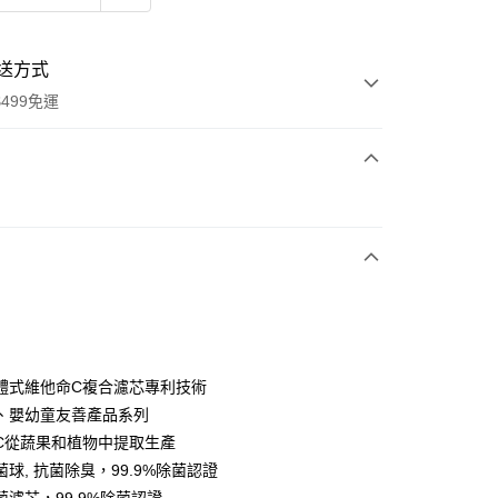
送方式
499免運
次付款
L
期付款
0 利率 每期
NT$175
21家銀行
庫商業銀行
第一商業銀行
業銀行
彰化商業銀行
業儲蓄銀行
台北富邦商業銀行
華商業銀行
兆豐國際商業銀行
體式維他命C複合濾芯專利技術
小企業銀行
台中商業銀行
、嬰幼童友善產品系列
台灣）商業銀行
華泰商業銀行
C從蔬果和植物中提取生產
業銀行
遠東國際商業銀行
球, 抗菌除臭，99.9%除菌認證
業銀行
永豐商業銀行
y