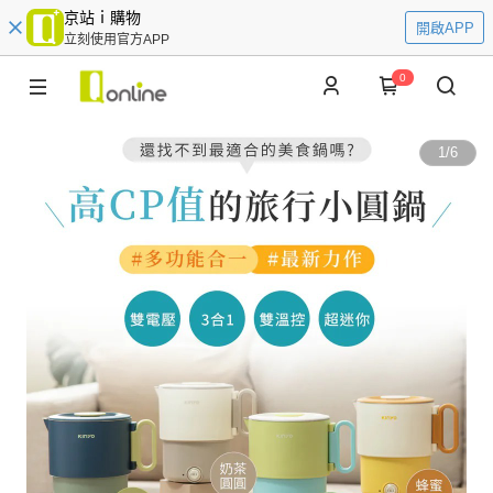
京站ｉ購物
開啟APP
立刻使用官方APP
0
1
/
6