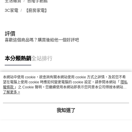
生活雜貨
台隆手創館
3C家電
【廚房家電】
評價
喜歡這個商品嗎？購買後給他一個好評吧
本分類熱銷
全站排行
本網站中使用 cookie，欲查詢有關本網站使用 cookie 方式之詳情，及若您不希
熱門標籤
望在電腦上使用 cookie 時應如何變更電腦的 cookie 設定，請參閱本網站「
隱私
權條款
」之 Cookie 聲明。您繼續使用本網站即表示您同意本公司得按本網站使
用條款之 Cookie 聲明使用 cookie。
了解更多 >
我知道了