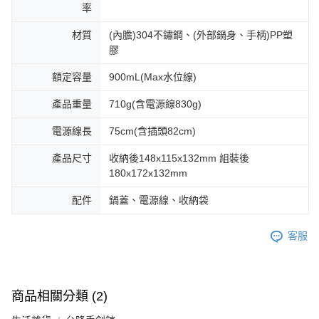
率
材質
(內膽)304不鏽鋼、(外部鍋身、手柄)PP塑
膠
額定容量
900mL(Max水位線)
產品重量
710g(含電源線830g)
電源線長
75cm(含插頭82cm)
產品尺寸
收納後148x115x132mm 組裝後
180x172x132mm
配件
鍋蓋、電源線、收納袋
客服
商品相關分類 (2)