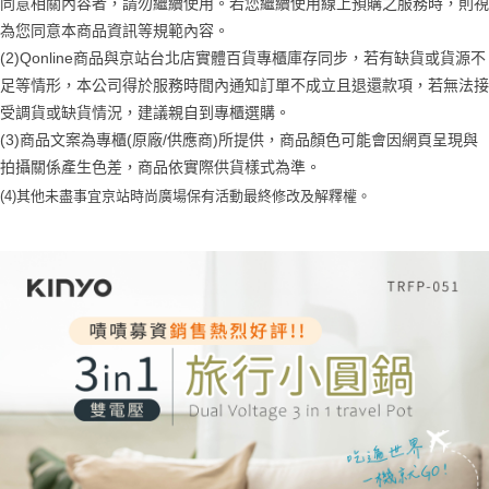
同意相關內容者，請勿繼續使用。若您繼續使用線上預購之服務時，則視
３．安心：先確認商品／服務後，再付款。
付款後全家取貨
【繳款方式說明】
為您同意本商品資訊等規範內容。
1.分期款項不併入電信帳單，「大哥付你分期」於每月結算日後寄送繳費提
每筆NT$70，滿NT$1,000(含以上)免運費
【「AFTEE先享後付」結帳流程】
醒簡訊。
(2)Qonline商品與京站台北店實體百貨專櫃庫存同步，若有缺貨或貨源不
１．於結帳方式選擇「AFTEE先享後付」後，將跳轉至「AFTEE先享後付」
2.透過簡訊連結打開帳單後，可選擇「超商條碼／台灣大直營門市／銀行轉
付款後7-11取貨
足等情形，本公司得於服務時間內通知訂單不成立且退還款項，若無法接
結帳頁面，進行簡訊認證並確認金額後，即可完成結帳。
帳／街口支付／iPASS MONEY」等通路繳費。
２．訂單成立數日內，您將收到繳費通知簡訊。
受調貨或缺貨情況，建議親自到專櫃選購。
每筆NT$70，滿NT$1,000(含以上)免運費
３．收到繳費通知簡訊後14天內，點擊此簡訊中的連結，可透過四大超商／
【注意事項】
(3)商品文案為專櫃(原廠/供應商)所提供，商品顏色可能會因網頁呈現與
ATM／網路銀行／等多元方式進行付款，方視為交易完成。
宅配
1.本服務係由「台灣大哥大股份有限公司」（以下簡稱本公司）所提供，讓
※ 請注意：結帳手續完成當下不需立刻繳費，但若您需要取消訂單，請聯絡
拍攝關係產生色差，商品依實際供貨樣式為準。
用戶於交易時，得透過本服務購買商品或服務，並由商店將買賣／分期付款
每筆NT$100，滿NT$1,200(含以上)免運費
購買商品的店家。未經商家同意取消之訂單仍視為有效，需透過AFTEE先享
買賣價金債權讓與本公司後，依約使用本公司帳單繳交帳款。
(4)
其他未盡事宜
京站時尚廣場保有活動最終修改及解釋權。
後付繳納相關費用。
2.基於同意付款使用「大哥付你分期」之契約關係目的，商店將以您的個人
京站台北店客服中心(1F星巴克旁) 即日起不提供京站紙袋，取件時
※ 交易是否成功請以「AFTEE先享後付 」之結帳頁面顯示為準，若有關於
資料（包含姓名、電話或地址）提供予台灣大哥大進項蒐集、處理及利用，
是否繳費成功／繳費後需取消欲退款等相關疑問，請聯繫「AFTEE先享後付
請自備購物袋，若需購買紙袋可現場詢問
由本公司與您本人進行分期帳單所需資料之確認、核對及更正。
客戶支援中心」
https://netprotections.freshdesk.com/support/home
3.完整用戶服務條款，請詳閱以下連結：
https://oppay.tw/userRule
免運費
【注意事項】
１．透過由恩沛科技股份有限公司提供之「AFTEE先享後付」服務完成之交
易，需依本服務之必要範圍內提供個人資料，並將交易相關給付款項請求債
權轉讓予恩沛科技股份有限公司。
２．關於個人資料處理事宜，請瀏覽以下網址：
https://aftee.tw/terms/#terms3
３．未成年的使用者請事先徵得法定代理人或監護人之同意方可使用
「AFTEE先享後付」，若未經同意申辦者引起之損失，本公司不負相關責
任。
４．使用「AFTEE先享後付」時，將依據個別帳號之用戶狀況，依本公司即