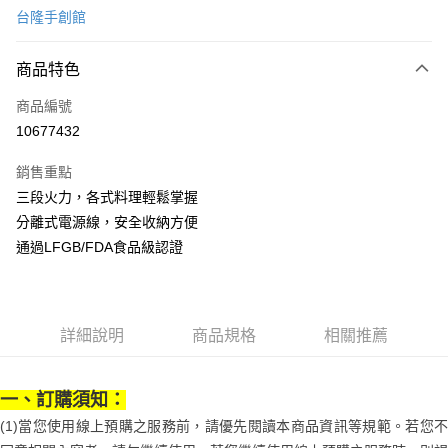
台隆手創館
LINE Pay
商品特色
Apple Pay
商品編號
街口支付
10677432
悠遊付
銷售重點
Google Pay
三段火力，各式料理輕鬆掌握
全盈+PAY
分離式電源線，安全收納方便
通過LFGB/FDA食品級認證
大哥付你分期
相關說明
【大哥付你分期使用說明】
AFTEE先享後付
1.本服務由台灣大哥大提供，台灣大哥大用戶可立即使用無須另外申請。
詳細說明
商品規格
相關推薦
2.付款方式選擇「大哥付你分期」，訂單成立後會自動跳轉到大哥付的交易
相關說明
流程，驗證手機門號後，選擇欲分期的期數、繳款截止日，確認付款後即完
【關於「AFTEE先享後付」】
成交易。
ATM付款
AFTEE先享後付是「在收到商品之後才付款」的支付方式。 讓您購物簡單
3.實際核准額度、可分期數及費用金額請依後續交易確認頁面所載為準。
一、訂購須知：
便利好安心！
4.訂單成立30分鐘內，如未前往確認交易或遇審核未通過，訂單將自動取
１．簡單：不需註冊會員、不需綁卡、不需儲值。
(1)當您使用線上預購之服務前，請優先閱讀本商品資訊等規範。若您不
運送方式
消。如遇「轉專審核」未通過狀況，表示未達大哥付你分期系統評分，恕無
２．便利：只要手機號碼，簡訊認證，即可結帳。
法說明評估內容。