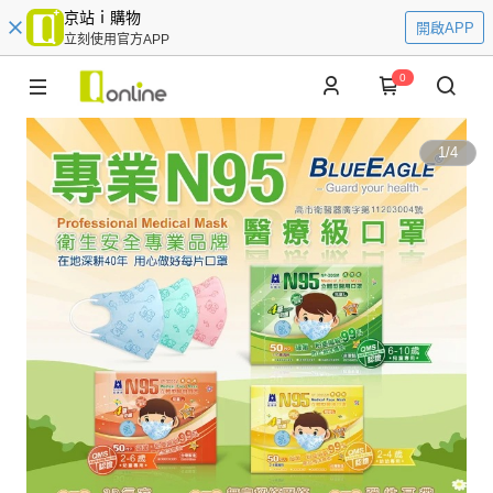
京站ｉ購物
開啟APP
立刻使用官方APP
0
1
/
4