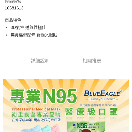
商品編號
LINE Pay
10681613
Apple Pay
商品特色
街口支付
3D氣室 透氣性極佳
無鼻樑條壓條 舒適又服貼
悠遊付
Google Pay
全盈+PAY
詳細說明
相關推薦
大哥付你分期
相關說明
【大哥付你分期使用說明】
AFTEE先享後付
1.本服務由台灣大哥大提供，台灣大哥大用戶可立即使用無須另外申請。
2.付款方式選擇「大哥付你分期」，訂單成立後會自動跳轉到大哥付的交易
相關說明
流程，驗證手機門號後，選擇欲分期的期數、繳款截止日，確認付款後即完
【關於「AFTEE先享後付」】
成交易。
ATM付款
AFTEE先享後付是「在收到商品之後才付款」的支付方式。 讓您購物簡單
3.實際核准額度、可分期數及費用金額請依後續交易確認頁面所載為準。
便利好安心！
4.訂單成立30分鐘內，如未前往確認交易或遇審核未通過，訂單將自動取
１．簡單：不需註冊會員、不需綁卡、不需儲值。
運送方式
消。如遇「轉專審核」未通過狀況，表示未達大哥付你分期系統評分，恕無
２．便利：只要手機號碼，簡訊認證，即可結帳。
法說明評估內容。
３．安心：先確認商品／服務後，再付款。
免運優惠
【繳款方式說明】