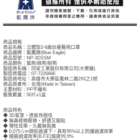
商品規格
商品名稱：立體型2-6歲幼童醫用口罩
商品廠牌：藍鷹牌(Blue Eagle)
商品型號：NP-3DSSM
商品顏色：藍熊/綠熊/粉熊
製造商名稱：同安工業股份有限公司(大寮廠)
製造商電話：07-7226666
製造商地址：高雄市大寮區鳳林二路293之1號
商品原產地：台灣(Made in Taiwan)
主要材料：PP不織布
販售數量：50片x1盒
商品特色
◆ 3D氣室，透氣性極佳
◆ 無鼻樑條壓條，舒適又服貼
◆ 彈性耳帶，久戴無負擔
◆ 0.075☆m微粒過濾下，具有95%以上防護過濾效果
◆ 細菌過濾效率(B.F.E)值達99.9%