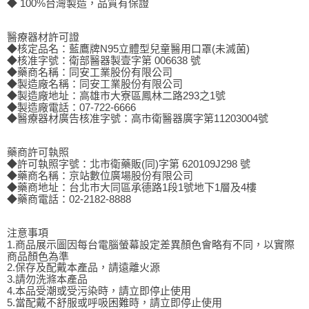
◆ 100%台灣製造，品質有保證
醫療器材許可證
◆核定品名：藍鷹牌N95立體型兒童醫用口罩(未滅菌)
◆核准字號：衛部醫器製壹字第 006638 號
◆藥商名稱：同安工業股份有限公司
◆製造廠名稱：同安工業股份有限公司
◆製造廠地址：高雄市大寮區鳳林二路293之1號
◆製造廠電話：07-722-6666
◆醫療器材廣告核准字號：高市衛醫器廣字第11203004號
藥商許可執照
◆許可執照字號：北市衛藥販(同)字第 620109J298 號
◆藥商名稱：京站數位廣場股份有限公司
◆藥商地址：台北市大同區承德路1段1號地下1層及4樓
◆藥商電話：02-2182-8888
注意事項
1.商品展示圖因每台電腦螢幕設定差異顏色會略有不同，以實際
商品顏色為準
2.保存及配戴本產品，請遠離火源
3.請勿洗滌本產品
4.本品受潮或受污染時，請立即停止使用
5.當配戴不舒服或呼吸困難時，請立即停止使用