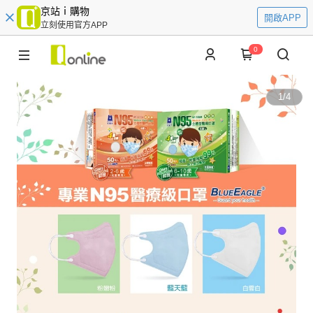
京站ｉ購物
開啟APP
立刻使用官方APP
0
1
/
4