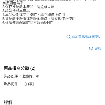
商品顏色為準
2.保存及配戴本產品，請遠離火源
3.請勿洗滌本產品
4.本品受潮或受污染時，請立即停止使用
5.當配戴不舒服或呼吸困難時，請立即停止使用
6.建議連續配戴時間不超過8小時
顯示電腦版詳細說明
客服
商品相關分類 (2)
飾品/配件
藍鷹牌口罩
飾品/配件
【口罩】
評價