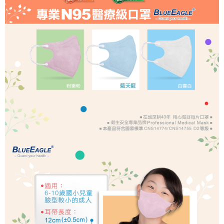
1.分期款項不併入電信帳單，「大哥付你分期」於每月結算日後寄送繳費提
免運費
【「AFTEE先享後付」結帳流程】
醒簡訊。
１．於結帳方式選擇「AFTEE先享後付」後，將跳轉至「AFTEE先享後付」
2.透過簡訊連結打開帳單後，可選擇「超商條碼／台灣大直營門市／銀行轉
結帳頁面，進行簡訊認證並確認金額後，即可完成結帳。
帳／街口支付／iPASS MONEY」等通路繳費。
２．訂單成立數日內，您將收到繳費通知簡訊。
３．收到繳費通知簡訊後14天內，點擊此簡訊中的連結，可透過四大超商／
【注意事項】
ATM／網路銀行／等多元方式進行付款，方視為交易完成。
1.本服務係由「台灣大哥大股份有限公司」（以下簡稱本公司）所提供，讓
※ 請注意：結帳手續完成當下不需立刻繳費，但若您需要取消訂單，請聯絡
用戶於交易時，得透過本服務購買商品或服務，並由商店將買賣／分期付款
購買商品的店家。未經商家同意取消之訂單仍視為有效，需透過AFTEE先享
買賣價金債權讓與本公司後，依約使用本公司帳單繳交帳款。
後付繳納相關費用。
2.基於同意付款使用「大哥付你分期」之契約關係目的，商店將以您的個人
※ 交易是否成功請以「AFTEE先享後付 」之結帳頁面顯示為準，若有關於
資料（包含姓名、電話或地址）提供予台灣大哥大進項蒐集、處理及利用，
是否繳費成功／繳費後需取消欲退款等相關疑問，請聯繫「AFTEE先享後付
由本公司與您本人進行分期帳單所需資料之確認、核對及更正。
客戶支援中心」
https://netprotections.freshdesk.com/support/home
3.完整用戶服務條款，請詳閱以下連結：
https://oppay.tw/userRule
【注意事項】
１．透過由恩沛科技股份有限公司提供之「AFTEE先享後付」服務完成之交
易，需依本服務之必要範圍內提供個人資料，並將交易相關給付款項請求債
權轉讓予恩沛科技股份有限公司。
２．關於個人資料處理事宜，請瀏覽以下網址：
https://aftee.tw/terms/#terms3
３．未成年的使用者請事先徵得法定代理人或監護人之同意方可使用
「AFTEE先享後付」，若未經同意申辦者引起之損失，本公司不負相關責
任。
４．使用「AFTEE先享後付」時，將依據個別帳號之用戶狀況，依本公司即
時審查核予不同之上限額度；若仍有額度不足之情形，本公司將視審查結果