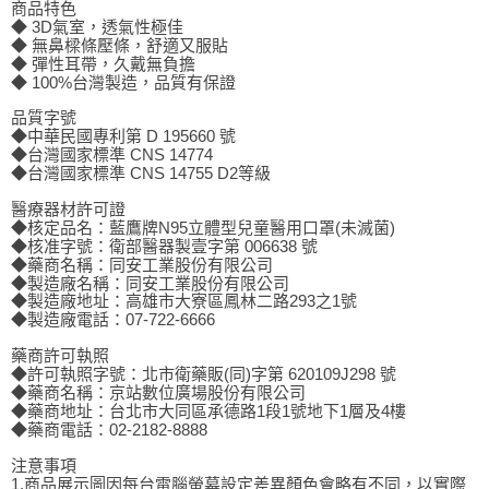
商品特色
◆ 3D氣室，透氣性極佳
◆ 無鼻樑條壓條，舒適又服貼
◆ 彈性耳帶，久戴無負擔
◆ 100%台灣製造，品質有保證
品質字號
◆中華民國專利第 D 195660 號
◆台灣國家標準 CNS 14774
◆台灣國家標準 CNS 14755 D2等級
醫療器材許可證
◆核定品名：藍鷹牌N95立體型兒童醫用口罩(未滅菌)
◆核准字號：衛部醫器製壹字第 006638 號
◆藥商名稱：同安工業股份有限公司
◆製造廠名稱：同安工業股份有限公司
◆製造廠地址：高雄市大寮區鳳林二路293之1號
◆製造廠電話：07-722-6666
藥商許可執照
◆許可執照字號：北市衛藥販(同)字第 620109J298 號
◆藥商名稱：京站數位廣場股份有限公司
◆藥商地址：台北市大同區承德路1段1號地下1層及4樓
◆藥商電話：02-2182-8888
注意事項
1.商品展示圖因每台電腦螢幕設定差異顏色會略有不同，以實際