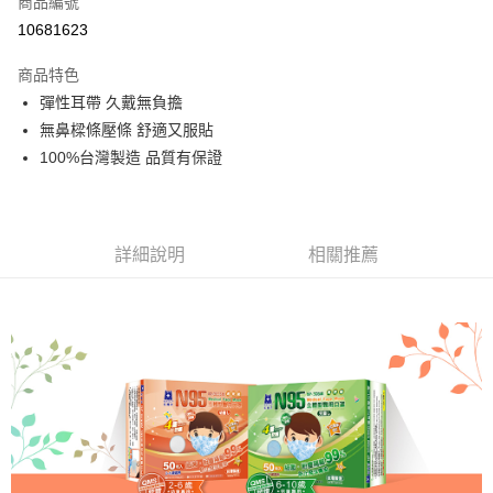
商品編號
LINE Pay
10681623
Apple Pay
商品特色
街口支付
彈性耳帶 久戴無負擔
無鼻樑條壓條 舒適又服貼
悠遊付
100%台灣製造 品質有保證
Google Pay
全盈+PAY
詳細說明
相關推薦
大哥付你分期
相關說明
【大哥付你分期使用說明】
AFTEE先享後付
1.本服務由台灣大哥大提供，台灣大哥大用戶可立即使用無須另外申請。
2.付款方式選擇「大哥付你分期」，訂單成立後會自動跳轉到大哥付的交易
相關說明
流程，驗證手機門號後，選擇欲分期的期數、繳款截止日，確認付款後即完
【關於「AFTEE先享後付」】
成交易。
ATM付款
AFTEE先享後付是「在收到商品之後才付款」的支付方式。 讓您購物簡單
3.實際核准額度、可分期數及費用金額請依後續交易確認頁面所載為準。
便利好安心！
4.訂單成立30分鐘內，如未前往確認交易或遇審核未通過，訂單將自動取
１．簡單：不需註冊會員、不需綁卡、不需儲值。
運送方式
消。如遇「轉專審核」未通過狀況，表示未達大哥付你分期系統評分，恕無
２．便利：只要手機號碼，簡訊認證，即可結帳。
法說明評估內容。
３．安心：先確認商品／服務後，再付款。
免運優惠
【繳款方式說明】