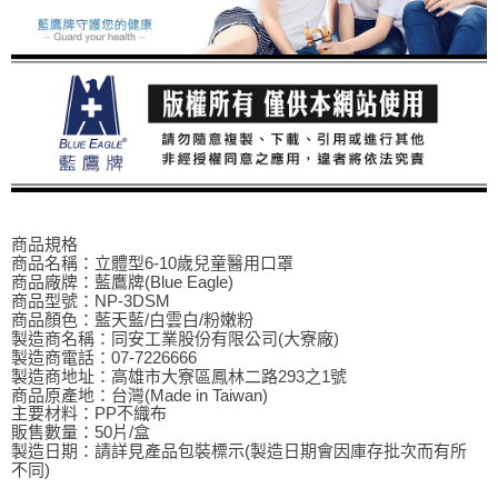
商品規格
商品名稱：立體型6-10歲兒童醫用口罩
商品廠牌：藍鷹牌(Blue Eagle)
商品型號：NP-3DSM
商品顏色：藍天藍/白雲白/粉嫩粉
製造商名稱：同安工業股份有限公司(大寮廠)
製造商電話：07-7226666
製造商地址：高雄市大寮區鳳林二路293之1號
商品原產地：台灣(Made in Taiwan)
主要材料：PP不織布
販售數量：50片/盒
製造日期：請詳見產品包裝標示(製造日期會因庫存批次而有所
不同)