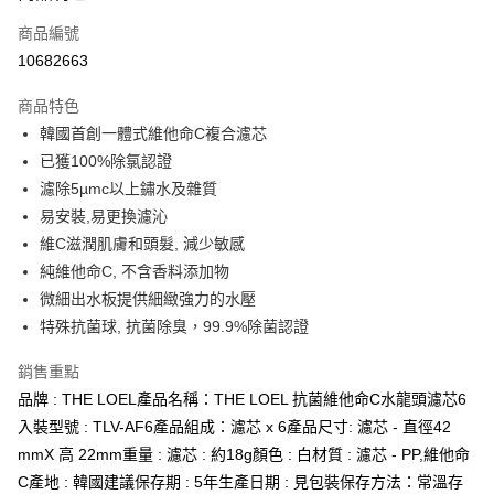
合作金庫商業銀行
第一商業銀行
LINE Pay
商品編號
華南商業銀行
彰化商業銀行
10682663
Apple Pay
上海商業儲蓄銀行
台北富邦商業銀行
國泰世華商業銀行
兆豐國際商業銀行
商品特色
街口支付
臺灣中小企業銀行
台中商業銀行
韓國首創一體式維他命C複合濾芯
匯豐（台灣）商業銀行
華泰商業銀行
悠遊付
已獲100%除氯認證
聯邦商業銀行
遠東國際商業銀行
元大商業銀行
永豐商業銀行
濾除5µmc以上鏽水及雜質
Google Pay
玉山商業銀行
星展（台灣）商業銀行
易安裝,易更換濾沁
台新國際商業銀行
中國信託商業銀行
全盈+PAY
維C滋潤肌膚和頭髮, 減少敏感
台灣樂天信用卡公司
純維他命C, 不含香料添加物
大哥付你分期
微細出水板提供細緻強力的水壓
相關說明
特殊抗菌球, 抗菌除臭，99.9%除菌認證
【大哥付你分期使用說明】
AFTEE先享後付
1.本服務由台灣大哥大提供，台灣大哥大用戶可立即使用無須另外申請。
2.付款方式選擇「大哥付你分期」，訂單成立後會自動跳轉到大哥付的交易
相關說明
銷售重點
流程，驗證手機門號後，選擇欲分期的期數、繳款截止日，確認付款後即完
【關於「AFTEE先享後付」】
品牌 : THE LOEL產品名稱：THE LOEL 抗菌維他命C水龍頭濾芯6
成交易。
ATM付款
AFTEE先享後付是「在收到商品之後才付款」的支付方式。 讓您購物簡單
入裝型號 : TLV-AF6產品組成：濾芯 x 6產品尺寸: 濾芯 - 直徑42
3.實際核准額度、可分期數及費用金額請依後續交易確認頁面所載為準。
便利好安心！
4.訂單成立30分鐘內，如未前往確認交易或遇審核未通過，訂單將自動取
mmX 高 22mm重量 : 濾芯 : 約18g顏色 : 白材質 : 濾芯 - PP,維他命
１．簡單：不需註冊會員、不需綁卡、不需儲值。
運送方式
消。如遇「轉專審核」未通過狀況，表示未達大哥付你分期系統評分，恕無
２．便利：只要手機號碼，簡訊認證，即可結帳。
C產地 : 韓國建議保存期 : 5年生產日期 : 見包裝保存方法：常溫存
法說明評估內容。