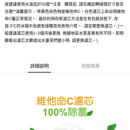
３．安心：先確認商品／服務後，再付款。
THE LOEL-宅配
【繳款方式說明】
放建議使用水溫低於50度**注意 : 購買前, 請先確認轉接頭尺寸是否
1.分期款項不併入電信帳單，「大哥付你分期」於每月結算日後寄送繳費提
每筆NT$60，滿NT$499(含以上)免運費
【「AFTEE先享後付」結帳流程】
合適**溫馨提示 :- 啡黃色染色物是維他命C。白色濾芯上如出現維他
醒簡訊。
１．於結帳方式選擇「AFTEE先享後付」後，將跳轉至「AFTEE先享後付」
命C屬正常情況。- 最好的保存新濾芯方法是在有包裝狀態下, 存
2.透過簡訊連結打開帳單後，可選擇「超商條碼／台灣大直營門市／銀行轉
結帳頁面，進行簡訊認證並確認金額後，即可完成結帳。
帳／街口支付／iPASS MONEY」等通路繳費。
放-5℃的冰箱中及避免接觸其他食物介質。- 請定期更換濾芯。 (一
２．訂單成立數日內，您將收到繳費通知簡訊。
３．收到繳費通知簡訊後14天內，點擊此簡訊中的連結，可透過四大超商／
般建議濾芯使用1~2個月後更換, 根據地區水質差異有所不同。若明
【注意事項】
ATM／網路銀行／等多元方式進行付款，方視為交易完成。
1.本服務係由「台灣大哥大股份有限公司」（以下簡稱本公司）所提供，讓
顯看出濾芯太髒或出水量突然變小時, 請更換濾芯。)
※ 請注意：結帳手續完成當下不需立刻繳費，但若您需要取消訂單，請聯絡
用戶於交易時，得透過本服務購買商品或服務，並由商店將買賣／分期付款
購買商品的店家。未經商家同意取消之訂單仍視為有效，需透過AFTEE先享
買賣價金債權讓與本公司後，依約使用本公司帳單繳交帳款。
後付繳納相關費用。
2.基於同意付款使用「大哥付你分期」之契約關係目的，商店將以您的個人
※ 交易是否成功請以「AFTEE先享後付 」之結帳頁面顯示為準，若有關於
資料（包含姓名、電話或地址）提供予台灣大哥大進項蒐集、處理及利用，
是否繳費成功／繳費後需取消欲退款等相關疑問，請聯繫「AFTEE先享後付
由本公司與您本人進行分期帳單所需資料之確認、核對及更正。
詳細說明
相關推薦
客戶支援中心」
https://netprotections.freshdesk.com/support/home
3.完整用戶服務條款，請詳閱以下連結：
https://oppay.tw/userRule
【注意事項】
１．透過由恩沛科技股份有限公司提供之「AFTEE先享後付」服務完成之交
易，需依本服務之必要範圍內提供個人資料，並將交易相關給付款項請求債
權轉讓予恩沛科技股份有限公司。
２．關於個人資料處理事宜，請瀏覽以下網址：
https://aftee.tw/terms/#terms3
３．未成年的使用者請事先徵得法定代理人或監護人之同意方可使用
「AFTEE先享後付」，若未經同意申辦者引起之損失，本公司不負相關責
任。
４．使用「AFTEE先享後付」時，將依據個別帳號之用戶狀況，依本公司即