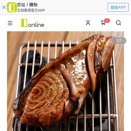
京站ｉ購物
開啟APP
立刻使用官方APP
0
1
/
3