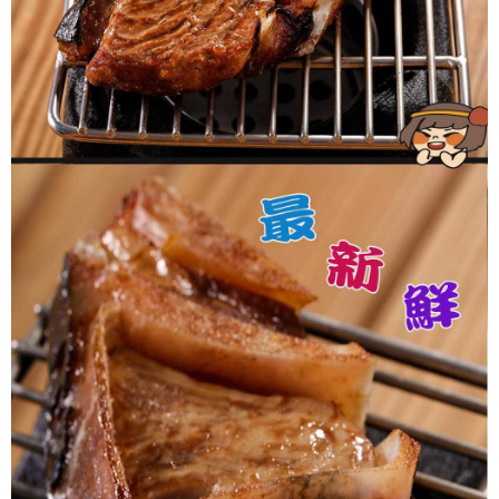
４．使用「AFTEE先享後付」時，將依據個別帳號之用戶狀況，依本公司即
時審查核予不同之上限額度；若仍有額度不足之情形，本公司將視審查結果
請求用戶進行身份認證。
５．嚴禁一人註冊多個帳號或使用他人資訊註冊。若發現惡意使用之情形，
恩沛科技股份有限公司將有權停止該用戶之使用額度並採取法律行動。