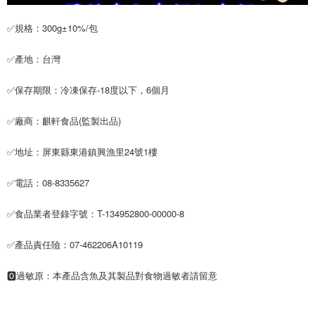
✅規格：300g±10%/包
✅產地：台灣
✅保存期限：冷凍保存-18度以下，6個月
✅廠商：麒軒食品(監製出品)
✅地址：屏東縣東港鎮興漁里24號1樓
✅電話：08-8335627
✅食品業者登錄字號：T-134952800-00000-8
✅產品責任險：07-462206A10119
🅾過敏原：本產品含魚及其製品對食物過敏者請留意