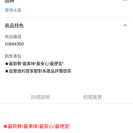
品牌
信用卡一次付款
華得水產
LINE Pay
商品特色
Apple Pay
商品編號
街口支付
10684350
悠遊付
銷售重點
Google Pay
★最新鮮!最美味!最安心!最便宜!
全盈+PAY
★品嘗過的買家都對本產品評價很高
大哥付你分期
相關說明
【大哥付你分期使用說明】
詳細說明
相關推薦
AFTEE先享後付
1.本服務由台灣大哥大提供，台灣大哥大用戶可立即使用無須另外申請。
2.付款方式選擇「大哥付你分期」，訂單成立後會自動跳轉到大哥付的交易
相關說明
流程，驗證手機門號後，選擇欲分期的期數、繳款截止日，確認付款後即完
【關於「AFTEE先享後付」】
成交易。
ATM付款
AFTEE先享後付是「在收到商品之後才付款」的支付方式。 讓您購物簡單
3.實際核准額度、可分期數及費用金額請依後續交易確認頁面所載為準。
便利好安心！
★最新鮮!最美味!最安心!最便宜!
4.訂單成立30分鐘內，如未前往確認交易或遇審核未通過，訂單將自動取
１．簡單：不需註冊會員、不需綁卡、不需儲值。
運送方式
消。如遇「轉專審核」未通過狀況，表示未達大哥付你分期系統評分，恕無