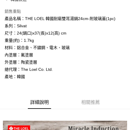
３．安心：先確認商品／服務後，再付款。
THE LOEL-宅配
【繳款方式說明】
1.分期款項不併入電信帳單，「大哥付你分期」於每月結算日後寄送繳費提
每筆NT$60，滿NT$499(含以上)免運費
【「AFTEE先享後付」結帳流程】
銷售重點
醒簡訊。
１．於結帳方式選擇「AFTEE先享後付」後，將跳轉至「AFTEE先享後付」
產品名稱：THE LOEL 韓國耐磨雙耳湯鍋24cm-附玻璃蓋(1pc)
2.透過簡訊連結打開帳單後，可選擇「超商條碼／台灣大直營門市／銀行轉
結帳頁面，進行簡訊認證並確認金額後，即可完成結帳。
帳／街口支付／iPASS MONEY」等通路繳費。
系列：Silvat
２．訂單成立數日內，您將收到繳費通知簡訊。
３．收到繳費通知簡訊後14天內，點擊此簡訊中的連結，可透過四大超商／
尺寸：24(鍋口)x37(長)x12(高) cm
【注意事項】
ATM／網路銀行／等多元方式進行付款，方視為交易完成。
1.本服務係由「台灣大哥大股份有限公司」（以下簡稱本公司）所提供，讓
重量(約)：1.7kg
※ 請注意：結帳手續完成當下不需立刻繳費，但若您需要取消訂單，請聯絡
用戶於交易時，得透過本服務購買商品或服務，並由商店將買賣／分期付款
購買商品的店家。未經商家同意取消之訂單仍視為有效，需透過AFTEE先享
材料：鋁合金、不鏽鋼、電木、玻璃
買賣價金債權讓與本公司後，依約使用本公司帳單繳交帳款。
後付繳納相關費用。
內塗層：氟塗層
2.基於同意付款使用「大哥付你分期」之契約關係目的，商店將以您的個人
※ 交易是否成功請以「AFTEE先享後付 」之結帳頁面顯示為準，若有關於
資料（包含姓名、電話或地址）提供予台灣大哥大進項蒐集、處理及利用，
外塗層：陶瓷塗層
是否繳費成功／繳費後需取消欲退款等相關疑問，請聯繫「AFTEE先享後付
由本公司與您本人進行分期帳單所需資料之確認、核對及更正。
客戶支援中心」
https://netprotections.freshdesk.com/support/home
總代理：The Loel Co. Ltd.
3.完整用戶服務條款，請詳閱以下連結：
https://oppay.tw/userRule
產地：韓國
【注意事項】
１．透過由恩沛科技股份有限公司提供之「AFTEE先享後付」服務完成之交
易，需依本服務之必要範圍內提供個人資料，並將交易相關給付款項請求債
權轉讓予恩沛科技股份有限公司。
２．關於個人資料處理事宜，請瀏覽以下網址：
詳細說明
相關推薦
https://aftee.tw/terms/#terms3
３．未成年的使用者請事先徵得法定代理人或監護人之同意方可使用
「AFTEE先享後付」，若未經同意申辦者引起之損失，本公司不負相關責
任。
４．使用「AFTEE先享後付」時，將依據個別帳號之用戶狀況，依本公司即