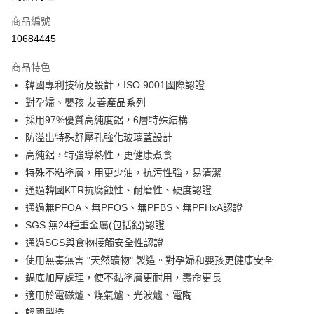
合作金庫商業銀行
第一商業銀行
LINE Pay
商品編號
華南商業銀行
彰化商業銀行
10684445
Apple Pay
上海商業儲蓄銀行
台北富邦商業銀行
國泰世華商業銀行
兆豐國際商業銀行
商品特色
街口支付
臺灣中小企業銀行
台中商業銀行
韓國專利技術及設計，ISO 9001國際認證
匯豐（台灣）商業銀行
華泰商業銀行
悠遊付
對孕婦、嬰孩 友善產品系列
聯邦商業銀行
遠東國際商業銀行
元大商業銀行
永豐商業銀行
採用97%優質高純度鋁，6層特殊結構
Google Pay
玉山商業銀行
星展（台灣）商業銀行
防溢出特殊舒壓孔強化玻璃蓋設計
台新國際商業銀行
中國信託商業銀行
全盈+PAY
高純鋁，特強導熱性，更健康煮食
台灣樂天信用卡公司
特殊不粘塗層，用更少油，抗污性強，易清潔
大哥付你分期
通過韓國KTR抗腐蝕性、耐磨性、硬度認證
相關說明
通過無PFOA、無PFOS、無PFBS、無PFHxA認證
【大哥付你分期使用說明】
AFTEE先享後付
1.本服務由台灣大哥大提供，台灣大哥大用戶可立即使用無須另外申請。
SGS 無24種重金屬(包括鋁)認證
2.付款方式選擇「大哥付你分期」，訂單成立後會自動跳轉到大哥付的交易
相關說明
通過SGS與食物接觸安全性認證
流程，驗證手機門號後，選擇欲分期的期數、繳款截止日，確認付款後即完
【關於「AFTEE先享後付」】
成交易。
使用無毒無害 "天然礦物" 製造。對孕婦和嬰孩更健康安全
ATM付款
AFTEE先享後付是「在收到商品之後才付款」的支付方式。 讓您購物簡單
3.實際核准額度、可分期數及費用金額請依後續交易確認頁面所載為準。
便利好安心！
鍋底加厚處理，使不黏塗層更耐用，壽命更長
4.訂單成立30分鐘內，如未前往確認交易或遇審核未通過，訂單將自動取
１．簡單：不需註冊會員、不需綁卡、不需儲值。
適用於電磁爐、煤氣爐、光波爐、電陶
運送方式
消。如遇「轉專審核」未通過狀況，表示未達大哥付你分期系統評分，恕無
２．便利：只要手機號碼，簡訊認證，即可結帳。
法說明評估內容。
韓國製造