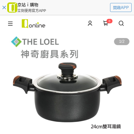
京站ｉ購物
開啟APP
立刻使用官方APP
0
1
/
2