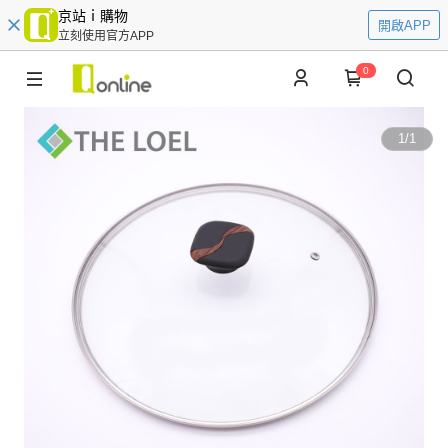
京站ｉ購物
開啟APP
立刻使用官方APP
0
1
/
1