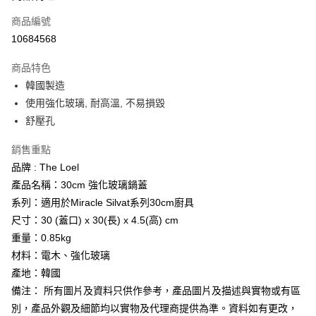
合作金庫商業銀行
第一商業銀行
LINE Pay
商品編號
華南商業銀行
彰化商業銀行
10684568
Apple Pay
上海商業儲蓄銀行
台北富邦商業銀行
國泰世華商業銀行
兆豐國際商業銀行
商品特色
街口支付
臺灣中小企業銀行
台中商業銀行
韓國製造
匯豐（台灣）商業銀行
華泰商業銀行
悠遊付
使用強化玻璃, 耐高溫, 不易損毀
聯邦商業銀行
遠東國際商業銀行
元大商業銀行
永豐商業銀行
舒壓孔
Google Pay
玉山商業銀行
星展（台灣）商業銀行
台新國際商業銀行
中國信託商業銀行
全盈+PAY
銷售重點
台灣樂天信用卡公司
品牌 : The Loel
大哥付你分期
產品名稱：30cm 強化玻璃鍋蓋
相關說明
系列：適用於Miracle Silvat系列30cm廚具
【大哥付你分期使用說明】
AFTEE先享後付
尺寸：30 (蓋口) x 30(長) x 4.5(高) cm
1.本服務由台灣大哥大提供，台灣大哥大用戶可立即使用無須另外申請。
2.付款方式選擇「大哥付你分期」，訂單成立後會自動跳轉到大哥付的交易
相關說明
重量：0.85kg
流程，驗證手機門號後，選擇欲分期的期數、繳款截止日，確認付款後即完
【關於「AFTEE先享後付」】
材料：電木、強化玻璃
成交易。
ATM付款
AFTEE先享後付是「在收到商品之後才付款」的支付方式。 讓您購物簡單
產地：韓國
3.實際核准額度、可分期數及費用金額請依後續交易確認頁面所載為準。
便利好安心！
4.訂單成立30分鐘內，如未前往確認交易或遇審核未通過，訂單將自動取
備注： 所有圖片及資料只供作參考，產品圖片及描述與實物或有區
１．簡單：不需註冊會員、不需綁卡、不需儲值。
運送方式
消。如遇「轉專審核」未通過狀況，表示未達大哥付你分期系統評分，恕無
２．便利：只要手機號碼，簡訊認證，即可結帳。
別，產品外觀及細節均以實物及代理商提供為準。資料如有更改，
法說明評估內容。