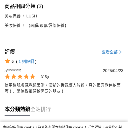
５．嚴禁一人註冊多個帳號或使用他人資訊註冊。若發現惡意使用之情形，
商品相關分類 (2)
恩沛科技股份有限公司將有權停止該用戶之使用額度並採取法律行動。
美妝保養
LUSH
美妝保養
【面膜/眼霜/唇部保養】
評價
查看全部
5
(
1
則評價
)
a*********1
2025/04/23
|
315g
使用後肌膚感覺超柔滑，清新的香氣讓人放鬆，真的很喜歡這款面
膜！非常值得推薦給需要的朋友！
本分類熱銷
全站排行
本網站中使用 cookie，欲查詢有關本網站使用 cookie 方式之詳情，及若您不希