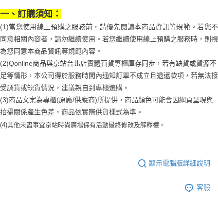
每筆NT$70，滿NT$899(含以上)免運費
【「AFTEE先享後付」結帳流程】
醒簡訊。
１．於結帳方式選擇「AFTEE先享後付」後，將跳轉至「AFTEE先享後付」
一、訂購須知：
2.透過簡訊連結打開帳單後，可選擇「超商條碼／台灣大直營門市／銀行轉
付款後7-11取貨
結帳頁面，進行簡訊認證並確認金額後，即可完成結帳。
帳／街口支付／iPASS MONEY」等通路繳費。
(1)當您使用線上預購之服務前，請優先閱讀本商品資訊等規範。若您不
２．訂單成立數日內，您將收到繳費通知簡訊。
每筆NT$70，滿NT$899(含以上)免運費
３．收到繳費通知簡訊後14天內，點擊此簡訊中的連結，可透過四大超商／
同意相關內容者，請勿繼續使用。若您繼續使用線上預購之服務時，則視
【注意事項】
ATM／網路銀行／等多元方式進行付款，方視為交易完成。
宅配
1.本服務係由「台灣大哥大股份有限公司」（以下簡稱本公司）所提供，讓
為您同意本商品資訊等規範內容。
※ 請注意：結帳手續完成當下不需立刻繳費，但若您需要取消訂單，請聯絡
用戶於交易時，得透過本服務購買商品或服務，並由商店將買賣／分期付款
每筆NT$100，滿NT$1,000(含以上)免運費
購買商品的店家。未經商家同意取消之訂單仍視為有效，需透過AFTEE先享
(2)Qonline商品與京站台北店實體百貨專櫃庫存同步，若有缺貨或貨源不
買賣價金債權讓與本公司後，依約使用本公司帳單繳交帳款。
後付繳納相關費用。
足等情形，本公司得於服務時間內通知訂單不成立且退還款項，若無法接
2.基於同意付款使用「大哥付你分期」之契約關係目的，商店將以您的個人
京站台北店客服中心(1F星巴克旁) 即日起不提供京站紙袋，取件時
※ 交易是否成功請以「AFTEE先享後付 」之結帳頁面顯示為準，若有關於
資料（包含姓名、電話或地址）提供予台灣大哥大進項蒐集、處理及利用，
受調貨或缺貨情況，建議親自到專櫃選購。
是否繳費成功／繳費後需取消欲退款等相關疑問，請聯繫「AFTEE先享後付
請自備購物袋，若需購買紙袋可現場詢問
由本公司與您本人進行分期帳單所需資料之確認、核對及更正。
客戶支援中心」
https://netprotections.freshdesk.com/support/home
(3)商品文案為專櫃(原廠/供應商)所提供，商品顏色可能會因網頁呈現與
3.完整用戶服務條款，請詳閱以下連結：
https://oppay.tw/userRule
免運費
拍攝關係產生色差，商品依實際供貨樣式為準。
【注意事項】
１．透過由恩沛科技股份有限公司提供之「AFTEE先享後付」服務完成之交
(4)
其他未盡事宜
京站時尚廣場保有活動最終修改及解釋權。
易，需依本服務之必要範圍內提供個人資料，並將交易相關給付款項請求債
權轉讓予恩沛科技股份有限公司。
２．關於個人資料處理事宜，請瀏覽以下網址：
https://aftee.tw/terms/#terms3
顯示電腦版詳細說明
３．未成年的使用者請事先徵得法定代理人或監護人之同意方可使用
「AFTEE先享後付」，若未經同意申辦者引起之損失，本公司不負相關責
任。
客服
４．使用「AFTEE先享後付」時，將依據個別帳號之用戶狀況，依本公司即
時審查核予不同之上限額度；若仍有額度不足之情形，本公司將視審查結果
請求用戶進行身份認證。