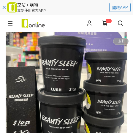
京站ｉ購物
開啟APP
立刻使用官方APP
0
1
/
1