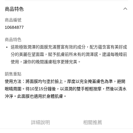
商品特色
Apple Pay
商品編號
街口支付
10684877
悠遊付
商品特色
Google Pay
這款極致潤澤的面膜充滿豐富有效的成分，配方蘊含富有美好成
全盈+PAY
分的美麗在望面霜，賦予肌膚前所未有的潤澤感。建議每晚睡前
使用，讓你的晚間護膚程序更臻完美。
大哥付你分期
相關說明
銷售重點
【大哥付你分期使用說明】
使用方法：將面膜均勻塗於臉上，厚度以完全掩蓋膚色為準，避開
AFTEE先享後付
1.本服務由台灣大哥大提供，台灣大哥大用戶可立即使用無須另外申請。
眼睛周圍。待10至15分鐘後，以濕潤的雙手輕輕按摩，然後以清水
2.付款方式選擇「大哥付你分期」，訂單成立後會自動跳轉到大哥付的交易
相關說明
流程，驗證手機門號後，選擇欲分期的期數、繳款截止日，確認付款後即完
沖淨。此面膜也適用於身體肌膚。
【關於「AFTEE先享後付」】
成交易。
ATM付款
AFTEE先享後付是「在收到商品之後才付款」的支付方式。 讓您購物簡單
3.實際核准額度、可分期數及費用金額請依後續交易確認頁面所載為準。
便利好安心！
4.訂單成立30分鐘內，如未前往確認交易或遇審核未通過，訂單將自動取
１．簡單：不需註冊會員、不需綁卡、不需儲值。
運送方式
消。如遇「轉專審核」未通過狀況，表示未達大哥付你分期系統評分，恕無
２．便利：只要手機號碼，簡訊認證，即可結帳。
法說明評估內容。
詳細說明
相關推薦
３．安心：先確認商品／服務後，再付款。
付款後全家取貨
【繳款方式說明】
1.分期款項不併入電信帳單，「大哥付你分期」於每月結算日後寄送繳費提