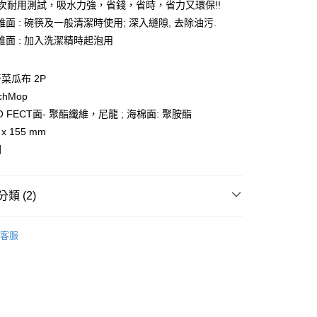
際商業銀行
中國信託商業銀行
000次耐用測試，吸水力強，省錢，省時，省力又環保!!
天信用卡公司
面 : 碗筷及一般清潔時使用; 深入縫隙, 去除油污.
分期
維面 : 加入洗潔精時起泡用
你分期使用說明】
享後付
由台灣大哥大提供，台灣大哥大用戶可立即使用無須另外申請。
菜瓜布 2P
式選擇「大哥付你分期」，訂單成立後會自動跳轉到大哥付的交易
chMop
證手機門號後，選擇欲分期的期數、繳款截止日，確認付款後即
FTEE先享後付」】
。
 FECT面- 聚酯纖維，尼龍 ; 海棉面: 聚胺酯
先享後付是「在收到商品之後才付款」的支付方式。 讓您購物簡單
准額度、可分期數及費用金額請依後續交易確認頁面所載為準。
心！
x 155 mm
立30分鐘內，如未前往確認交易或遇審核未通過，訂單將自動取
：不需註冊會員、不需綁卡、不需儲值。
國
「轉專審核」未通過狀況，表示未達大哥付你分期系統評分，恕
：只要手機號碼，簡訊認證，即可結帳。
評估內容。
：先確認商品／服務後，再付款。
式說明】
L-宅配
項不併入電信帳單，「大哥付你分期」於每月結算日後寄送繳費提
EE先享後付」結帳流程】
類 (2)
0，滿NT$499(含以上)免運費
方式選擇「AFTEE先享後付」後，將跳轉至「AFTEE先享後
訊連結打開帳單後，可選擇「超商條碼／台灣大直營門市／銀行轉
頁面，進行簡訊認證並確認金額後，即可完成結帳。
韓國 THE LOEL
付／iPASS MONEY」等通路繳費。
成立數日內，您將收到繳費通知簡訊。
客服
費通知簡訊後14天內，點擊此簡訊中的連結，可透過四大超商
【清潔用品/器具】
項】
網路銀行／等多元方式進行付款，方視為交易完成。
係由「台灣大哥大股份有限公司」（以下簡稱本公司）所提供，讓
：結帳手續完成當下不需立刻繳費，但若您需要取消訂單，請聯
易時，得透過本服務購買商品或服務，並由商店將買賣／分期付
的店家。未經商家同意取消之訂單仍視為有效，需透過AFTEE
金債權讓與本公司後，依約使用本公司帳單繳交帳款。
繳納相關費用。
意付款使用「大哥付你分期」之契約關係目的，商店將以您的個人
否成功請以「AFTEE先享後付 」之結帳頁面顯示為準，若有關於
含姓名、電話或地址）提供予台灣大哥大進項蒐集、處理及利