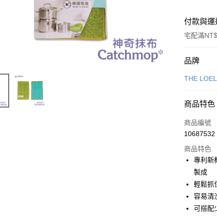
付款與運
宅配滿NT$
付款方式
品牌
信用卡一
THE LOE
信用卡分
商品特色
6 期 
商品編號
合作金
LINE Pay
10687532
華南商
Apple Pay
上海商
商品特色
國泰世
專利新
街口支付
臺灣中
製成
匯豐（
悠遊付
輕鬆抓
聯邦商
容易清
元大商
Google Pa
可搭配
玉山商