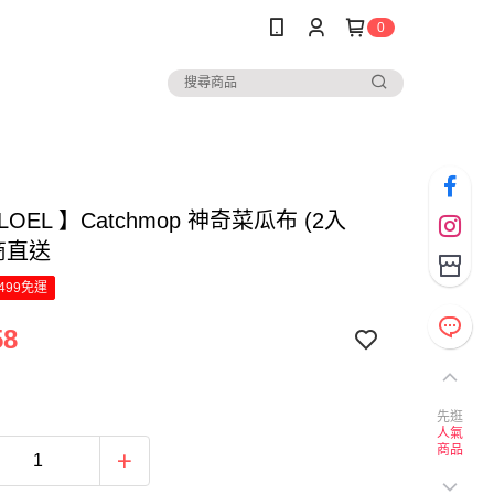
0
LOEL 】Catchmop 神奇菜瓜布 (2入
商直送
499免運
58
先逛
人氣
商品