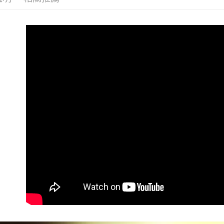
是否繳費成
用，由本
付客戶支
3.完整用
【注意事
１．透過由
交易，需
求債權轉
２．關於
https://aft
３．未成
「AFTE
任。
４．使用「
即時審查
結果請求
５．嚴禁
形，恩沛
動。