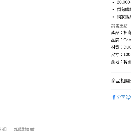
台新國
全盈+PAY
20,
台灣樂
倒勾纖維
大哥付你
網狀纖
相關說明
【大哥付
銷售重點
AFTEE先
1.本服務
產品：神奇
2.付款方
相關說明
品牌：Cat
流程，驗
【關於「A
ATM付款
完成交易
材質：DUO
AFTEE
3.實際核
便利好安
尺寸：100 
4.訂單成
１．簡單
產地：韓
消。如遇
２．便利
運送方式
無法說明
３．安心
【繳款方
THE LOE
1.分期款
【「AFT
商品相關分
醒簡訊。
每筆NT$6
１．於結帳
2.透過簡
付」結帳
生活雜貨
帳／街口支
２．訂單
分享
３．收到繳
生活雜貨
【注意事
／ATM／
1.本服務
※ 請注意
用戶於交
絡購買商品
款買賣價
先享後付
2.基於同
※ 交易是
說明
相關推薦
資料（包