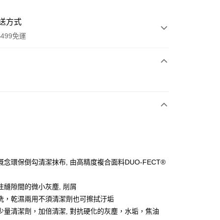
送方式
499免運
次付款
L
期付款
0 利率 每期
NT$43
21家銀行
庫商業銀行
第一商業銀行
業銀行
彰化商業銀行
業儲蓄銀行
台北富邦商業銀行
華商業銀行
兆豐國際商業銀行
概念環保倒勾清潔抹布, 由高精度複合面料DUO-FECT®
小企業銀行
台中商業銀行
台灣）商業銀行
華泰商業銀行
住縫隙間的微小灰塵, 削屑
業銀行
遠東國際商業銀行
洗，乾濕兩用不須清潔劑也可擦拭汙垢
業銀行
永豐商業銀行
y
少量清潔劑，加倍清潔, 對抗硬化的灰塵，水垢，焦油
業銀行
星展（台灣）商業銀行