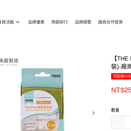
會員活動
品牌優惠
熱銷排行
品牌總覽
廠商合作提案
【THE 
裝)-廠
宅配滿NT$
NT$2
數量