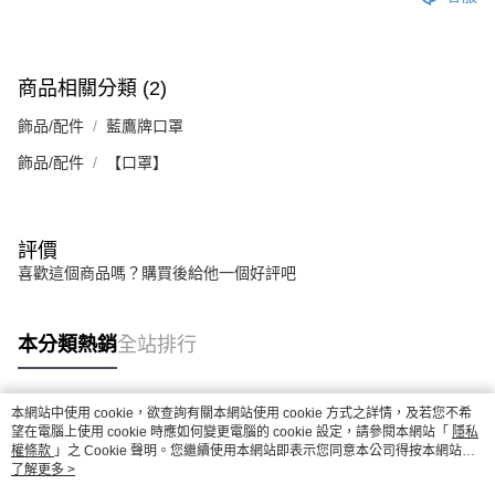
商品相關分類 (2)
飾品/配件
藍鷹牌口罩
飾品/配件
【口罩】
評價
喜歡這個商品嗎？購買後給他一個好評吧
本分類熱銷
全站排行
本網站中使用 cookie，欲查詢有關本網站使用 cookie 方式之詳情，及若您不希
熱門標籤
望在電腦上使用 cookie 時應如何變更電腦的 cookie 設定，請參閱本網站「
隱私
權條款
」之 Cookie 聲明。您繼續使用本網站即表示您同意本公司得按本網站使
用條款之 Cookie 聲明使用 cookie。
了解更多 >