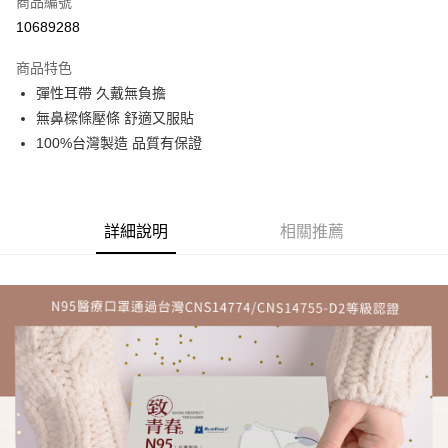
商品編號
LINE Pay
10689288
Apple Pay
商品特色
街口支付
彈性耳帶 久戴無負擔
無鼻樑條壓條 舒適又服貼
悠遊付
100%台灣製造 品質有保證
Google Pay
全盈+PAY
詳細說明
相關推薦
大哥付你分期
相關說明
【大哥付你分期使用說明】
AFTEE先享後付
1.本服務由台灣大哥大提供，台灣大哥大用戶可立即使用無須另外申請。
2.付款方式選擇「大哥付你分期」，訂單成立後會自動跳轉到大哥付的交易
相關說明
流程，驗證手機門號後，選擇欲分期的期數、繳款截止日，確認付款後即完
【關於「AFTEE先享後付」】
成交易。
ATM付款
AFTEE先享後付是「在收到商品之後才付款」的支付方式。 讓您購物簡單
3.實際核准額度、可分期數及費用金額請依後續交易確認頁面所載為準。
便利好安心！
4.訂單成立30分鐘內，如未前往確認交易或遇審核未通過，訂單將自動取
１．簡單：不需註冊會員、不需綁卡、不需儲值。
運送方式
消。如遇「轉專審核」未通過狀況，表示未達大哥付你分期系統評分，恕無
２．便利：只要手機號碼，簡訊認證，即可結帳。
法說明評估內容。
３．安心：先確認商品／服務後，再付款。
免運優惠
【繳款方式說明】