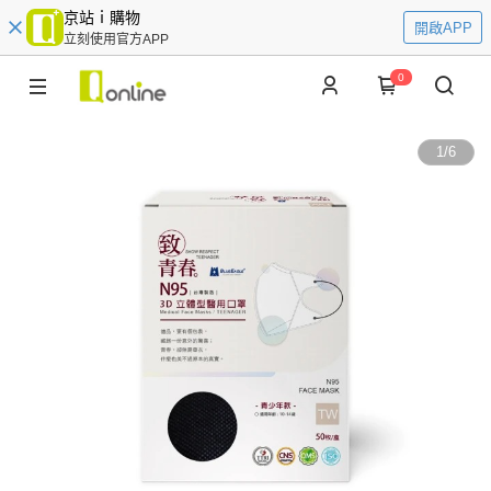
京站ｉ購物
開啟APP
立刻使用官方APP
0
1
/
6