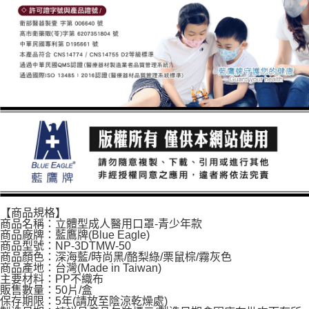
【商品規格】
商品名稱：立體型成人醫用口罩-青少年款
商品廠牌：藍鷹牌(Blue Eagle)
商品型號：NP-3DTMW-50
商品顏色：深海藍/時尚黑/酪梨綠/栗鼠棕/霧灰色
商品產地：台灣(Made in Taiwan)
主要材料：PP不織布
販售數量：50片/盒
保存期限：5年(請放至陰涼乾燥處)