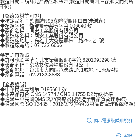
製造日期：請詳見產品包裝標示(製造日期會因庫存批次而有所
不同)
【醫療器材許可證】
◆核定品名：藍鷹牌N95立體型醫用口罩(未滅菌)
◆核准字號：衛部醫器製壹字第 006640 號
◆藥商名稱：同安工業股份有限公司
◆製造廠名稱：同安工業股份有限公司
◆製造廠地址：高雄市大寮區鳳林二路293之1號
◆製造廠電話：07-722-6666
藥商許可執照
◆許可執照字號：北市衛藥販(同)字第 620109J298 號
◆藥商名稱：京站數位廣場股份有限公司
◆藥商地址：台北市大同區承德路1段1號地下1層及4樓
◆藥商電話：02-2182-8888
【產品證號】
◆中華民國專利第 D195661 號
◆本產品符合 CNS 14774 / CNS 14755 D2等級標準
◆通過中華民國QMS認證(醫療器材製造業者品質管理系統)
◆通過國際ISO 13485：2016認證(醫療器材品質管理系統標準)
顯示電腦版詳細說明
客服