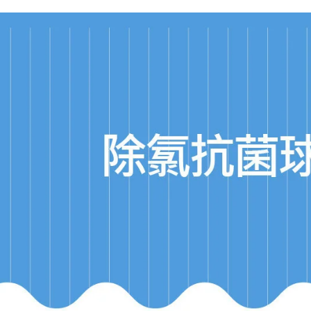
※ 交易是
資料（包
是否繳費成
用，由本
付客戶支
3.完整用
【注意事
１．透過由
交易，需
求債權轉
２．關於
https://aft
３．未成
「AFTE
任。
４．使用「
即時審查
結果請求
５．嚴禁
形，恩沛
動。