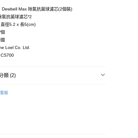
業銀行
星展（台灣）商業銀行
際商業銀行
中國信託商業銀行
Dewbell Max 除氯抗菌球濾芯(2個裝)
天信用卡公司
除氯抗菌球濾芯*2
分期
徑5.2 x 長5(cm)
/個
你分期使用說明】
享後付
由台灣大哥大提供，台灣大哥大用戶可立即使用無須另外申請。
韓國
式選擇「大哥付你分期」，訂單成立後會自動跳轉到大哥付的交易
Loel Co. Ltd.
證手機門號後，選擇欲分期的期數、繳款截止日，確認付款後即
FTEE先享後付」】
。
CS700
先享後付是「在收到商品之後才付款」的支付方式。 讓您購物簡單
准額度、可分期數及費用金額請依後續交易確認頁面所載為準。
心！
立30分鐘內，如未前往確認交易或遇審核未通過，訂單將自動取
：不需註冊會員、不需綁卡、不需儲值。
「轉專審核」未通過狀況，表示未達大哥付你分期系統評分，恕
：只要手機號碼，簡訊認證，即可結帳。
類 (2)
評估內容。
：先確認商品／服務後，再付款。
式說明】
L-宅配
韓國 THE LOEL
項不併入電信帳單，「大哥付你分期」於每月結算日後寄送繳費提
EE先享後付」結帳流程】
客服
0，滿NT$499(含以上)免運費
方式選擇「AFTEE先享後付」後，將跳轉至「AFTEE先享後
【浴室配件】
訊連結打開帳單後，可選擇「超商條碼／台灣大直營門市／銀行轉
頁面，進行簡訊認證並確認金額後，即可完成結帳。
付／iPASS MONEY」等通路繳費。
成立數日內，您將收到繳費通知簡訊。
費通知簡訊後14天內，點擊此簡訊中的連結，可透過四大超商
項】
網路銀行／等多元方式進行付款，方視為交易完成。
係由「台灣大哥大股份有限公司」（以下簡稱本公司）所提供，讓
：結帳手續完成當下不需立刻繳費，但若您需要取消訂單，請聯
易時，得透過本服務購買商品或服務，並由商店將買賣／分期付
的店家。未經商家同意取消之訂單仍視為有效，需透過AFTEE
金債權讓與本公司後，依約使用本公司帳單繳交帳款。
繳納相關費用。
意付款使用「大哥付你分期」之契約關係目的，商店將以您的個人