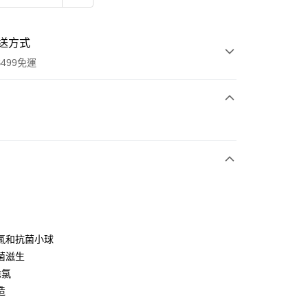
送方式
499免運
次付款
L
期付款
0 利率 每期
NT$70
21家銀行
庫商業銀行
第一商業銀行
業銀行
彰化商業銀行
業儲蓄銀行
台北富邦商業銀行
華商業銀行
兆豐國際商業銀行
氯和抗菌小球
小企業銀行
台中商業銀行
菌滋生
台灣）商業銀行
華泰商業銀行
除氯
業銀行
遠東國際商業銀行
造
業銀行
永豐商業銀行
y