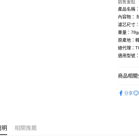
玉山商
銷售重點
台新國
全盈+PAY
產品名稱： 
台灣樂
內容物： 
大哥付你
濾芯尺寸：直
相關說明
重量：78g
【大哥付
AFTEE先
1.本服務
原產地：
2.付款方
相關說明
總代理：The 
流程，驗
【關於「A
ATM付款
完成交易
適用型號：
AFTEE
3.實際核
便利好安
4.訂單成
１．簡單
消。如遇
２．便利
運送方式
商品相關分
無法說明
３．安心
【繳款方
THE LOE
生活雜貨
1.分期款
【「AFT
分享
醒簡訊。
每筆NT$6
１．於結帳
生活雜貨
2.透過簡
付」結帳
帳／街口支
２．訂單
３．收到繳
【注意事
／ATM／
1.本服務
※ 請注意
用戶於交
說明
相關推薦
絡購買商品
款買賣價
先享後付
2.基於同