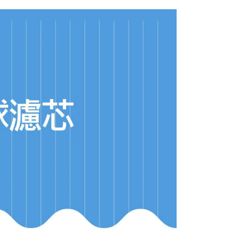
否成功請以「AFTEE先享後付 」之結帳頁面顯示為準，若有關於
含姓名、電話或地址）提供予台灣大哥大進項蒐集、處理及利
功／繳費後需取消欲退款等相關疑問，請聯繫「AFTEE先享後
公司與您本人進行分期帳單所需資料之確認、核對及更正。
援中心」
https://netprotections.freshdesk.com/support/home
戶服務條款，請詳閱以下連結：
https://oppay.tw/userRule
項】
恩沛科技股份有限公司提供之「AFTEE先享後付」服務完成之
依本服務之必要範圍內提供個人資料，並將交易相關給付款項請
讓予恩沛科技股份有限公司。
個人資料處理事宜，請瀏覽以下網址：
ee.tw/terms/#terms3
年的使用者請事先徵得法定代理人或監護人之同意方可使用
E先享後付」，若未經同意申辦者引起之損失，本公司不負相關責
AFTEE先享後付」時，將依據個別帳號之用戶狀況，依本公司
核予不同之上限額度；若仍有額度不足之情形，本公司將視審查
用戶進行身份認證。
一人註冊多個帳號或使用他人資訊註冊。若發現惡意使用之情
科技股份有限公司將有權停止該用戶之使用額度並採取法律行