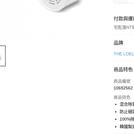
付款與運
宅配滿NT$
付款方式
品牌
信用卡一
THE LOE
信用卡分
商品特色
6 期 
商品編號
合作金
LINE Pay
10692562
華南商
Apple Pay
上海商
商品特色
國泰世
混合除
街口支付
臺灣中
防止細
匯豐（
悠遊付
100%
聯邦商
韓國製
元大商
Google Pa