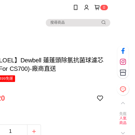
0
 LOEL】Dewbell 蓮蓬頭除氯抗菌球濾芯
For CS700)-廠商直送
499免運
20
先逛
人氣
商品