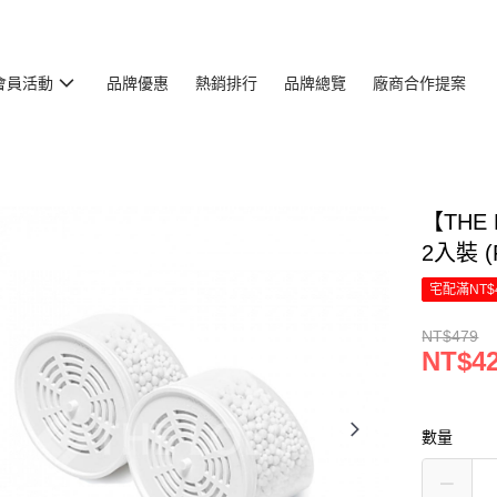
會員活動
品牌優惠
熱銷排行
品牌總覽
廠商合作提案
【THE
2入裝 (
宅配滿NT$
NT$479
NT$4
數量