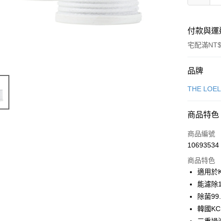
付款與運
宅配滿NT$
付款方式
品牌
信用卡一
THE LOE
信用卡分
商品特色
6 期 
商品編號
合作金
LINE Pay
10693534
華南商
Apple Pay
上海商
商品特色
國泰世
適用於K
街口支付
臺灣中
能濾除
匯豐（
悠遊付
除菌99
聯邦商
韓國KC
元大商
Google Pa