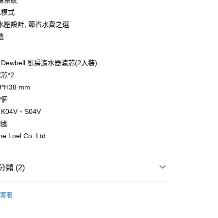
濾系統
業銀行
星展（台灣）商業銀行
際商業銀行
中國信託商業銀行
水模式
天信用卡公司
水壓設計, 節省水費之選
分期
造
你分期使用說明】
享後付
由台灣大哥大提供，台灣大哥大用戶可立即使用無須另外申請。
ewbell 廚房濾水器濾芯(2入裝)
式選擇「大哥付你分期」，訂單成立後會自動跳轉到大哥付的交易
芯*2
證手機門號後，選擇欲分期的期數、繳款截止日，確認付款後即
FTEE先享後付」】
。
*H38 mm
先享後付是「在收到商品之後才付款」的支付方式。 讓您購物簡單
准額度、可分期數及費用金額請依後續交易確認頁面所載為準。
心！
/個
立30分鐘內，如未前往確認交易或遇審核未通過，訂單將自動取
：不需註冊會員、不需綁卡、不需儲值。
04V、S04V
「轉專審核」未通過狀況，表示未達大哥付你分期系統評分，恕
：只要手機號碼，簡訊認證，即可結帳。
評估內容。
：先確認商品／服務後，再付款。
韓國
式說明】
L-宅配
Loel Co. Ltd.
項不併入電信帳單，「大哥付你分期」於每月結算日後寄送繳費提
EE先享後付」結帳流程】
0，滿NT$499(含以上)免運費
方式選擇「AFTEE先享後付」後，將跳轉至「AFTEE先享後
訊連結打開帳單後，可選擇「超商條碼／台灣大直營門市／銀行轉
頁面，進行簡訊認證並確認金額後，即可完成結帳。
付／iPASS MONEY」等通路繳費。
成立數日內，您將收到繳費通知簡訊。
類 (2)
費通知簡訊後14天內，點擊此簡訊中的連結，可透過四大超商
項】
網路銀行／等多元方式進行付款，方視為交易完成。
韓國 THE LOEL
係由「台灣大哥大股份有限公司」（以下簡稱本公司）所提供，讓
：結帳手續完成當下不需立刻繳費，但若您需要取消訂單，請聯
客服
易時，得透過本服務購買商品或服務，並由商店將買賣／分期付
的店家。未經商家同意取消之訂單仍視為有效，需透過AFTEE
【浴室配件】
金債權讓與本公司後，依約使用本公司帳單繳交帳款。
繳納相關費用。
意付款使用「大哥付你分期」之契約關係目的，商店將以您的個人