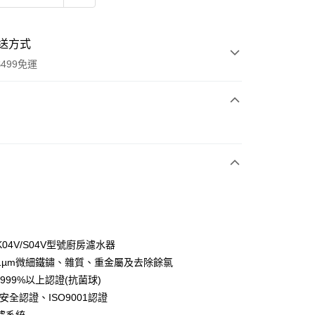
送方式
499免運
次付款
L
期付款
0 利率 每期
NT$105
21家銀行
庫商業銀行
第一商業銀行
業銀行
彰化商業銀行
業儲蓄銀行
台北富邦商業銀行
華商業銀行
兆豐國際商業銀行
04V/S04V型號廚房濾水器
小企業銀行
台中商業銀行
1µm微細鐵鏽、雜質、重金屬及去除餘氯
台灣）商業銀行
華泰商業銀行
.999%以上認證(抗菌球)
業銀行
遠東國際商業銀行
安全認證、ISO9001認證
業銀行
永豐商業銀行
y