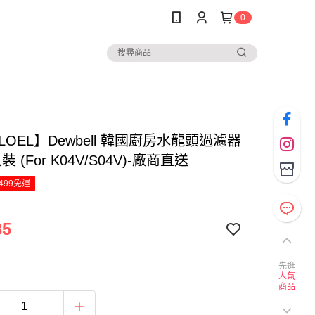
0
 LOEL】Dewbell 韓國廚房水龍頭過濾器
 (For K04V/S04V)-廠商直送
499免運
35
先逛
人氣
商品