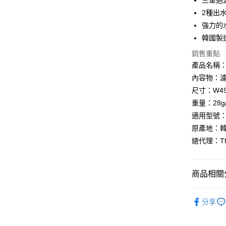
三重過
玉山商
台新國
全盈+PAY
2種出
台灣樂
強力的
大哥付你
韓國製
相關說明
【大哥付
銷售重點
AFTEE先
1.本服務
產品名稱：D
2.付款方
相關說明
內容物：濾
流程，驗
【關於「A
ATM付款
完成交易
尺寸：W49
AFTEE
3.實際核
便利好安
重量：28g
4.訂單成
１．簡單
適用型號：K
消。如遇
２．便利
運送方式
無法說明
３．安心
原產地：
【繳款方
THE LOE
總代理：The 
1.分期款
【「AFT
醒簡訊。
每筆NT$6
１．於結帳
2.透過簡
付」結帳
帳／街口支
２．訂單
商品相關分
３．收到繳
【注意事
／ATM／
生活雜貨
1.本服務
※ 請注意
分享
用戶於交
絡購買商品
生活雜貨
款買賣價
先享後付
2.基於同