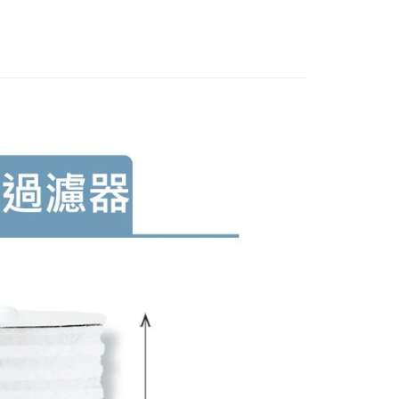
否成功請以「AFTEE先享後付 」之結帳頁面顯示為準，若有關於
含姓名、電話或地址）提供予台灣大哥大進項蒐集、處理及利
功／繳費後需取消欲退款等相關疑問，請聯繫「AFTEE先享後
公司與您本人進行分期帳單所需資料之確認、核對及更正。
援中心」
https://netprotections.freshdesk.com/support/home
戶服務條款，請詳閱以下連結：
https://oppay.tw/userRule
項】
恩沛科技股份有限公司提供之「AFTEE先享後付」服務完成之
依本服務之必要範圍內提供個人資料，並將交易相關給付款項請
讓予恩沛科技股份有限公司。
個人資料處理事宜，請瀏覽以下網址：
ee.tw/terms/#terms3
年的使用者請事先徵得法定代理人或監護人之同意方可使用
E先享後付」，若未經同意申辦者引起之損失，本公司不負相關責
AFTEE先享後付」時，將依據個別帳號之用戶狀況，依本公司
核予不同之上限額度；若仍有額度不足之情形，本公司將視審查
用戶進行身份認證。
一人註冊多個帳號或使用他人資訊註冊。若發現惡意使用之情
科技股份有限公司將有權停止該用戶之使用額度並採取法律行