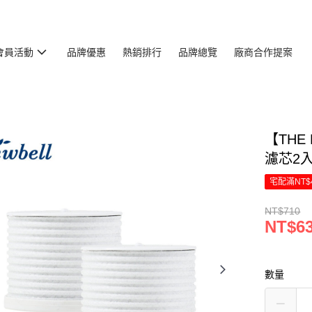
會員活動
品牌優惠
熱銷排行
品牌總覽
廠商合作提案
【THE
濾芯2入裝
宅配滿NT$
NT$710
NT$6
數量