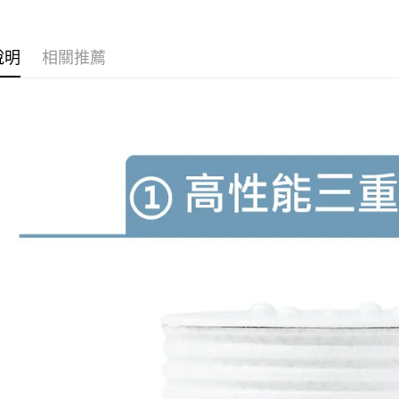
※ 交易是
資料（包
是否繳費成
用，由本
付客戶支
3.完整用
說明
相關推薦
【注意事
１．透過由
交易，需
求債權轉
２．關於
https://aft
３．未成
「AFTE
任。
４．使用「
即時審查
結果請求
５．嚴禁
形，恩沛
動。