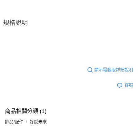
５．嚴禁一人註冊多個帳號或使用他人資訊註冊。若發現惡意使用之情形，
恩沛科技股份有限公司將有權停止該用戶之使用額度並採取法律行動。
規格說明
顯示電腦版詳細說明
客服
商品相關分類 (1)
飾品/配件
好感未來