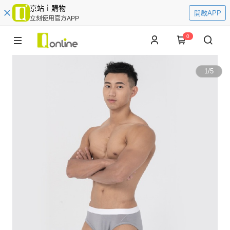
京站ｉ購物
開啟APP
立刻使用官方APP
0
1
/
5