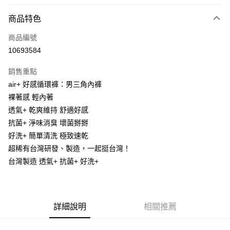
LINE Pay
商品特色
Apple Pay
商品編號
街口支付
10693584
悠遊付
銷售重點
Google Pay
air+ 好感循環褲：男三角內褲
全盈+PAY
裸著感 輕內著
透氣+ 乾爽維持 舒適好感
大哥付你分期
抗菌+ 淨味消臭 壞菌掰掰
相關說明
好洗+ 簡單清洗 極致速乾
【大哥付你分期使用說明】
AFTEE先享後付
1.本服務由台灣大哥大提供，台灣大哥大用戶可立即使用無須另外申請。
超稀有台灣研發、製造，一起挺台灣！
2.付款方式選擇「大哥付你分期」，訂單成立後會自動跳轉到大哥付的交易
相關說明
台灣製造 透氣+ 抗菌+ 好洗+
流程，驗證手機門號後，選擇欲分期的期數、繳款截止日，確認付款後即完
【關於「AFTEE先享後付」】
成交易。
ATM付款
AFTEE先享後付是「在收到商品之後才付款」的支付方式。 讓您購物簡單
3.實際核准額度、可分期數及費用金額請依後續交易確認頁面所載為準。
便利好安心！
4.訂單成立30分鐘內，如未前往確認交易或遇審核未通過，訂單將自動取
１．簡單：不需註冊會員、不需綁卡、不需儲值。
運送方式
消。如遇「轉專審核」未通過狀況，表示未達大哥付你分期系統評分，恕無
詳細說明
相關推薦
２．便利：只要手機號碼，簡訊認證，即可結帳。
法說明評估內容。
３．安心：先確認商品／服務後，再付款。
付款後全家取貨
【繳款方式說明】