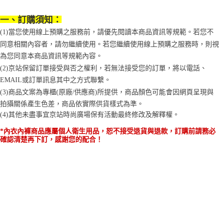
1.分期款項不併入電信帳單，「大哥付你分期」於每月結算日後寄送繳費提
每筆NT$70，滿NT$899(含以上)免運費
【「AFTEE先享後付」結帳流程】
醒簡訊。
１．於結帳方式選擇「AFTEE先享後付」後，將跳轉至「AFTEE先享後付」
2.透過簡訊連結打開帳單後，可選擇「超商條碼／台灣大直營門市／銀行轉
一、訂購須知：
付款後7-11取貨
結帳頁面，進行簡訊認證並確認金額後，即可完成結帳。
帳／街口支付／iPASS MONEY」等通路繳費。
２．訂單成立數日內，您將收到繳費通知簡訊。
(1)當您使用線上預購之服務前，請優先閱讀本商品資訊等規範。若您不
每筆NT$70，滿NT$899(含以上)免運費
３．收到繳費通知簡訊後14天內，點擊此簡訊中的連結，可透過四大超商／
同意相關內容者，請勿繼續使用。若您繼續使用線上預購之服務時，則視
【注意事項】
ATM／網路銀行／等多元方式進行付款，方視為交易完成。
宅配
1.本服務係由「台灣大哥大股份有限公司」（以下簡稱本公司）所提供，讓
為您同意本商品資訊等規範內容。
※ 請注意：結帳手續完成當下不需立刻繳費，但若您需要取消訂單，請聯絡
用戶於交易時，得透過本服務購買商品或服務，並由商店將買賣／分期付款
每筆NT$100，滿NT$1,000(含以上)免運費
購買商品的店家。未經商家同意取消之訂單仍視為有效，需透過AFTEE先享
(2)京站保留訂單接受與否之權利，若無法接受您的訂單，將以電話、
買賣價金債權讓與本公司後，依約使用本公司帳單繳交帳款。
後付繳納相關費用。
EMAIL或訂單訊息其中之方式聯繫。
2.基於同意付款使用「大哥付你分期」之契約關係目的，商店將以您的個人
京站台北店客服中心(1F星巴克旁) 即日起不提供京站紙袋，取件時
※ 交易是否成功請以「AFTEE先享後付 」之結帳頁面顯示為準，若有關於
資料（包含姓名、電話或地址）提供予台灣大哥大進項蒐集、處理及利用，
(3)商品文案為專櫃(原廠/供應商)所提供，商品顏色可能會因網頁呈現與
是否繳費成功／繳費後需取消欲退款等相關疑問，請聯繫「AFTEE先享後付
請自備購物袋，若需購買紙袋可現場詢問
由本公司與您本人進行分期帳單所需資料之確認、核對及更正。
客戶支援中心」
https://netprotections.freshdesk.com/support/home
拍攝關係產生色差，商品依實際供貨樣式為準。 
3.完整用戶服務條款，請詳閱以下連結：
https://oppay.tw/userRule
免運費
(4)
其他未盡事宜
京站時尚廣場保有活動最終修改及解釋權。
【注意事項】
１．透過由恩沛科技股份有限公司提供之「AFTEE先享後付」服務完成之交
*內衣內褲商品應屬個人衛生用品，恕不接受退貨與退款，訂購前請務必
易，需依本服務之必要範圍內提供個人資料，並將交易相關給付款項請求債
確認清楚再下訂，感謝您的配合！
權轉讓予恩沛科技股份有限公司。
２．關於個人資料處理事宜，請瀏覽以下網址：
https://aftee.tw/terms/#terms3
３．未成年的使用者請事先徵得法定代理人或監護人之同意方可使用
「AFTEE先享後付」，若未經同意申辦者引起之損失，本公司不負相關責
任。
４．使用「AFTEE先享後付」時，將依據個別帳號之用戶狀況，依本公司即
時審查核予不同之上限額度；若仍有額度不足之情形，本公司將視審查結果
請求用戶進行身份認證。