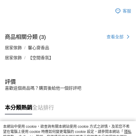
客服
商品相關分類 (3)
查看全部
居家傢飾
馨心齋香品
居家傢飾
【空間香氛】
評價
喜歡這個商品嗎？購買後給他一個好評吧
本分類熱銷
全站排行
本網站中使用 cookie，欲查詢有關本網站使用 cookie 方式之詳情，及若您不希
熱門標籤
望在電腦上使用 cookie 時應如何變更電腦的 cookie 設定，請參閱本網站「
隱私