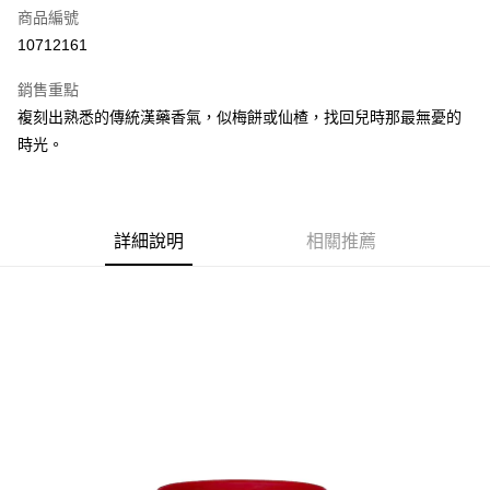
商品編號
街口支付
10712161
悠遊付
銷售重點
Google Pay
複刻出熟悉的傳統漢藥香氣，似梅餅或仙楂，找回兒時那最無憂的
全盈+PAY
時光。
大哥付你分期
相關說明
【大哥付你分期使用說明】
詳細說明
相關推薦
AFTEE先享後付
1.本服務由台灣大哥大提供，台灣大哥大用戶可立即使用無須另外申請。
2.付款方式選擇「大哥付你分期」，訂單成立後會自動跳轉到大哥付的交易
相關說明
流程，驗證手機門號後，選擇欲分期的期數、繳款截止日，確認付款後即完
【關於「AFTEE先享後付」】
成交易。
ATM付款
AFTEE先享後付是「在收到商品之後才付款」的支付方式。 讓您購物簡單
3.實際核准額度、可分期數及費用金額請依後續交易確認頁面所載為準。
便利好安心！
4.訂單成立30分鐘內，如未前往確認交易或遇審核未通過，訂單將自動取
１．簡單：不需註冊會員、不需綁卡、不需儲值。
運送方式
消。如遇「轉專審核」未通過狀況，表示未達大哥付你分期系統評分，恕無
２．便利：只要手機號碼，簡訊認證，即可結帳。
法說明評估內容。
３．安心：先確認商品／服務後，再付款。
付款後全家取貨
【繳款方式說明】
1.分期款項不併入電信帳單，「大哥付你分期」於每月結算日後寄送繳費提
每筆NT$70，滿NT$1,000(含以上)免運費
【「AFTEE先享後付」結帳流程】
醒簡訊。
１．於結帳方式選擇「AFTEE先享後付」後，將跳轉至「AFTEE先享後付」
2.透過簡訊連結打開帳單後，可選擇「超商條碼／台灣大直營門市／銀行轉
付款後7-11取貨
結帳頁面，進行簡訊認證並確認金額後，即可完成結帳。
帳／街口支付／iPASS MONEY」等通路繳費。