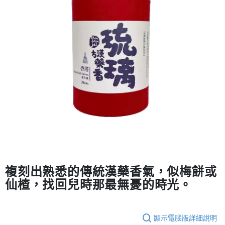
２．訂單成立數日內，您將收到繳費通知簡訊。
每筆NT$70，滿NT$1,000(含以上)免運費
３．收到繳費通知簡訊後14天內，點擊此簡訊中的連結，可透過四大超商／
【注意事項】
ATM／網路銀行／等多元方式進行付款，方視為交易完成。
宅配
1.本服務係由「台灣大哥大股份有限公司」（以下簡稱本公司）所提供，讓
※ 請注意：結帳手續完成當下不需立刻繳費，但若您需要取消訂單，請聯絡
用戶於交易時，得透過本服務購買商品或服務，並由商店將買賣／分期付款
每筆NT$100，滿NT$1,200(含以上)免運費
購買商品的店家。未經商家同意取消之訂單仍視為有效，需透過AFTEE先享
買賣價金債權讓與本公司後，依約使用本公司帳單繳交帳款。
後付繳納相關費用。
2.基於同意付款使用「大哥付你分期」之契約關係目的，商店將以您的個人
京站台北店客服中心(1F星巴克旁) 即日起不提供京站紙袋，取件時
※ 交易是否成功請以「AFTEE先享後付 」之結帳頁面顯示為準，若有關於
資料（包含姓名、電話或地址）提供予台灣大哥大進項蒐集、處理及利用，
是否繳費成功／繳費後需取消欲退款等相關疑問，請聯繫「AFTEE先享後付
請自備購物袋，若需購買紙袋可現場詢問
由本公司與您本人進行分期帳單所需資料之確認、核對及更正。
客戶支援中心」
https://netprotections.freshdesk.com/support/home
3.完整用戶服務條款，請詳閱以下連結：
https://oppay.tw/userRule
免運費
【注意事項】
１．透過由恩沛科技股份有限公司提供之「AFTEE先享後付」服務完成之交
易，需依本服務之必要範圍內提供個人資料，並將交易相關給付款項請求債
權轉讓予恩沛科技股份有限公司。
２．關於個人資料處理事宜，請瀏覽以下網址：
https://aftee.tw/terms/#terms3
３．未成年的使用者請事先徵得法定代理人或監護人之同意方可使用
「AFTEE先享後付」，若未經同意申辦者引起之損失，本公司不負相關責
任。
複刻出熟悉的傳統漢藥香氣，似梅餅或
４．使用「AFTEE先享後付」時，將依據個別帳號之用戶狀況，依本公司即
仙楂，找回兒時那最無憂的時光。
時審查核予不同之上限額度；若仍有額度不足之情形，本公司將視審查結果
請求用戶進行身份認證。
５．嚴禁一人註冊多個帳號或使用他人資訊註冊。若發現惡意使用之情形，
恩沛科技股份有限公司將有權停止該用戶之使用額度並採取法律行動。
顯示電腦版詳細說明