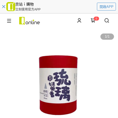
京站ｉ購物
開啟APP
立刻使用官方APP
0
1
/
1