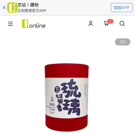
京站ｉ購物
開啟APP
立刻使用官方APP
0
1
/
1