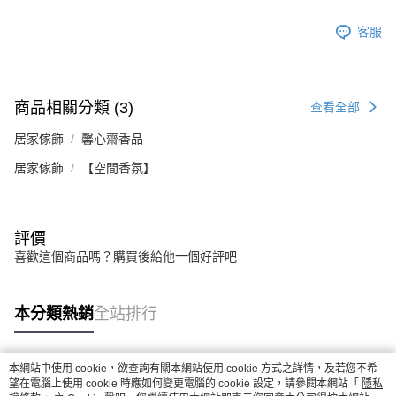
客服
商品相關分類 (3)
查看全部
居家傢飾
馨心齋香品
居家傢飾
【空間香氛】
評價
喜歡這個商品嗎？購買後給他一個好評吧
本分類熱銷
全站排行
本網站中使用 cookie，欲查詢有關本網站使用 cookie 方式之詳情，及若您不希
熱門標籤
望在電腦上使用 cookie 時應如何變更電腦的 cookie 設定，請參閱本網站「
隱私