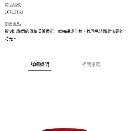
商品編號
街口支付
10712161
悠遊付
銷售重點
Google Pay
複刻出熟悉的傳統漢藥香氣，似梅餅或仙楂，找回兒時那最無憂的
全盈+PAY
時光。
大哥付你分期
相關說明
【大哥付你分期使用說明】
詳細說明
相關推薦
AFTEE先享後付
1.本服務由台灣大哥大提供，台灣大哥大用戶可立即使用無須另外申請。
2.付款方式選擇「大哥付你分期」，訂單成立後會自動跳轉到大哥付的交易
相關說明
流程，驗證手機門號後，選擇欲分期的期數、繳款截止日，確認付款後即完
【關於「AFTEE先享後付」】
成交易。
ATM付款
AFTEE先享後付是「在收到商品之後才付款」的支付方式。 讓您購物簡單
3.實際核准額度、可分期數及費用金額請依後續交易確認頁面所載為準。
便利好安心！
4.訂單成立30分鐘內，如未前往確認交易或遇審核未通過，訂單將自動取
１．簡單：不需註冊會員、不需綁卡、不需儲值。
運送方式
消。如遇「轉專審核」未通過狀況，表示未達大哥付你分期系統評分，恕無
２．便利：只要手機號碼，簡訊認證，即可結帳。
法說明評估內容。
３．安心：先確認商品／服務後，再付款。
付款後全家取貨
【繳款方式說明】
1.分期款項不併入電信帳單，「大哥付你分期」於每月結算日後寄送繳費提
每筆NT$70，滿NT$899(含以上)免運費
【「AFTEE先享後付」結帳流程】
醒簡訊。
１．於結帳方式選擇「AFTEE先享後付」後，將跳轉至「AFTEE先享後付」
2.透過簡訊連結打開帳單後，可選擇「超商條碼／台灣大直營門市／銀行轉
付款後7-11取貨
結帳頁面，進行簡訊認證並確認金額後，即可完成結帳。
帳／街口支付／iPASS MONEY」等通路繳費。