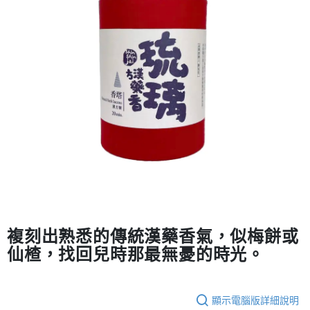
２．訂單成立數日內，您將收到繳費通知簡訊。
每筆NT$70，滿NT$899(含以上)免運費
３．收到繳費通知簡訊後14天內，點擊此簡訊中的連結，可透過四大超商／
【注意事項】
ATM／網路銀行／等多元方式進行付款，方視為交易完成。
宅配
1.本服務係由「台灣大哥大股份有限公司」（以下簡稱本公司）所提供，讓
※ 請注意：結帳手續完成當下不需立刻繳費，但若您需要取消訂單，請聯絡
用戶於交易時，得透過本服務購買商品或服務，並由商店將買賣／分期付款
每筆NT$100，滿NT$1,000(含以上)免運費
購買商品的店家。未經商家同意取消之訂單仍視為有效，需透過AFTEE先享
買賣價金債權讓與本公司後，依約使用本公司帳單繳交帳款。
後付繳納相關費用。
2.基於同意付款使用「大哥付你分期」之契約關係目的，商店將以您的個人
京站台北店客服中心(1F星巴克旁) 即日起不提供京站紙袋，取件時
※ 交易是否成功請以「AFTEE先享後付 」之結帳頁面顯示為準，若有關於
資料（包含姓名、電話或地址）提供予台灣大哥大進項蒐集、處理及利用，
是否繳費成功／繳費後需取消欲退款等相關疑問，請聯繫「AFTEE先享後付
請自備購物袋，若需購買紙袋可現場詢問
由本公司與您本人進行分期帳單所需資料之確認、核對及更正。
客戶支援中心」
https://netprotections.freshdesk.com/support/home
3.完整用戶服務條款，請詳閱以下連結：
https://oppay.tw/userRule
免運費
【注意事項】
１．透過由恩沛科技股份有限公司提供之「AFTEE先享後付」服務完成之交
易，需依本服務之必要範圍內提供個人資料，並將交易相關給付款項請求債
權轉讓予恩沛科技股份有限公司。
２．關於個人資料處理事宜，請瀏覽以下網址：
https://aftee.tw/terms/#terms3
３．未成年的使用者請事先徵得法定代理人或監護人之同意方可使用
「AFTEE先享後付」，若未經同意申辦者引起之損失，本公司不負相關責
任。
複刻出熟悉的傳統漢藥香氣，似梅餅或
４．使用「AFTEE先享後付」時，將依據個別帳號之用戶狀況，依本公司即
仙楂，找回兒時那最無憂的時光。
時審查核予不同之上限額度；若仍有額度不足之情形，本公司將視審查結果
請求用戶進行身份認證。
５．嚴禁一人註冊多個帳號或使用他人資訊註冊。若發現惡意使用之情形，
恩沛科技股份有限公司將有權停止該用戶之使用額度並採取法律行動。
顯示電腦版詳細說明