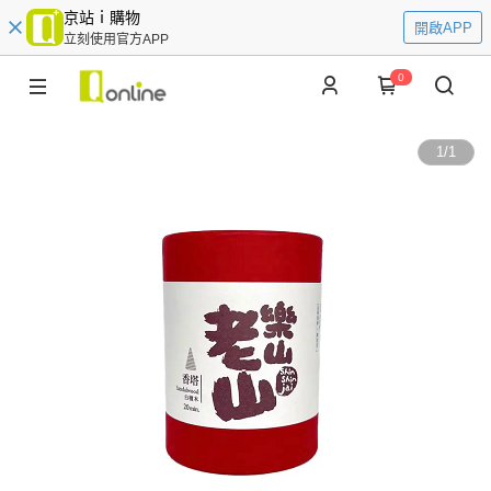
京站ｉ購物
開啟APP
立刻使用官方APP
0
1
/
1