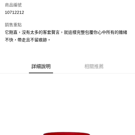
商品編號
街口支付
10712212
悠遊付
銷售重點
Google Pay
它剛直，沒有太多的客套贅言，就這樣完整包覆你心中所有的雜緒
全盈+PAY
不快，帶走且不留痕跡。
大哥付你分期
相關說明
【大哥付你分期使用說明】
詳細說明
相關推薦
AFTEE先享後付
1.本服務由台灣大哥大提供，台灣大哥大用戶可立即使用無須另外申請。
2.付款方式選擇「大哥付你分期」，訂單成立後會自動跳轉到大哥付的交易
相關說明
流程，驗證手機門號後，選擇欲分期的期數、繳款截止日，確認付款後即完
【關於「AFTEE先享後付」】
成交易。
ATM付款
AFTEE先享後付是「在收到商品之後才付款」的支付方式。 讓您購物簡單
3.實際核准額度、可分期數及費用金額請依後續交易確認頁面所載為準。
便利好安心！
4.訂單成立30分鐘內，如未前往確認交易或遇審核未通過，訂單將自動取
１．簡單：不需註冊會員、不需綁卡、不需儲值。
運送方式
消。如遇「轉專審核」未通過狀況，表示未達大哥付你分期系統評分，恕無
２．便利：只要手機號碼，簡訊認證，即可結帳。
法說明評估內容。
３．安心：先確認商品／服務後，再付款。
付款後全家取貨
【繳款方式說明】
1.分期款項不併入電信帳單，「大哥付你分期」於每月結算日後寄送繳費提
每筆NT$70，滿NT$899(含以上)免運費
【「AFTEE先享後付」結帳流程】
醒簡訊。
１．於結帳方式選擇「AFTEE先享後付」後，將跳轉至「AFTEE先享後付」
2.透過簡訊連結打開帳單後，可選擇「超商條碼／台灣大直營門市／銀行轉
付款後7-11取貨
結帳頁面，進行簡訊認證並確認金額後，即可完成結帳。
帳／街口支付／iPASS MONEY」等通路繳費。