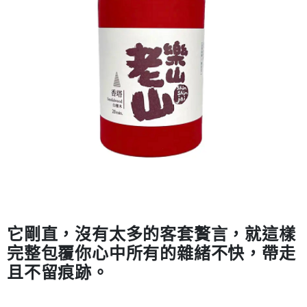
２．訂單成立數日內，您將收到繳費通知簡訊。
每筆NT$70，滿NT$899(含以上)免運費
３．收到繳費通知簡訊後14天內，點擊此簡訊中的連結，可透過四大超商／
【注意事項】
ATM／網路銀行／等多元方式進行付款，方視為交易完成。
宅配
1.本服務係由「台灣大哥大股份有限公司」（以下簡稱本公司）所提供，讓
※ 請注意：結帳手續完成當下不需立刻繳費，但若您需要取消訂單，請聯絡
用戶於交易時，得透過本服務購買商品或服務，並由商店將買賣／分期付款
每筆NT$100，滿NT$1,000(含以上)免運費
購買商品的店家。未經商家同意取消之訂單仍視為有效，需透過AFTEE先享
買賣價金債權讓與本公司後，依約使用本公司帳單繳交帳款。
後付繳納相關費用。
2.基於同意付款使用「大哥付你分期」之契約關係目的，商店將以您的個人
京站台北店客服中心(1F星巴克旁) 即日起不提供京站紙袋，取件時
※ 交易是否成功請以「AFTEE先享後付 」之結帳頁面顯示為準，若有關於
資料（包含姓名、電話或地址）提供予台灣大哥大進項蒐集、處理及利用，
是否繳費成功／繳費後需取消欲退款等相關疑問，請聯繫「AFTEE先享後付
請自備購物袋，若需購買紙袋可現場詢問
由本公司與您本人進行分期帳單所需資料之確認、核對及更正。
客戶支援中心」
https://netprotections.freshdesk.com/support/home
3.完整用戶服務條款，請詳閱以下連結：
https://oppay.tw/userRule
免運費
【注意事項】
１．透過由恩沛科技股份有限公司提供之「AFTEE先享後付」服務完成之交
易，需依本服務之必要範圍內提供個人資料，並將交易相關給付款項請求債
權轉讓予恩沛科技股份有限公司。
２．關於個人資料處理事宜，請瀏覽以下網址：
https://aftee.tw/terms/#terms3
３．未成年的使用者請事先徵得法定代理人或監護人之同意方可使用
「AFTEE先享後付」，若未經同意申辦者引起之損失，本公司不負相關責
任。
它剛直，沒有太多的客套贅言，就這樣
４．使用「AFTEE先享後付」時，將依據個別帳號之用戶狀況，依本公司即
完整包覆你心中所有的雜緒不快，帶走
時審查核予不同之上限額度；若仍有額度不足之情形，本公司將視審查結果
請求用戶進行身份認證。
且不留痕跡。
５．嚴禁一人註冊多個帳號或使用他人資訊註冊。若發現惡意使用之情形，
恩沛科技股份有限公司將有權停止該用戶之使用額度並採取法律行動。