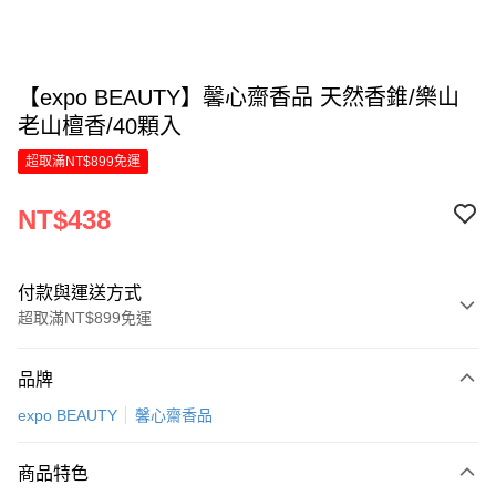
【expo BEAUTY】馨心齋香品 天然香錐/樂山
老山檀香/40顆入
超取滿NT$899免運
NT$438
付款與運送方式
超取滿NT$899免運
付款方式
品牌
信用卡一次付款
expo BEAUTY
馨心齋香品
LINE Pay
商品特色
Apple Pay